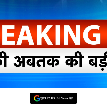
गूगल पर IBC24 News चुनें