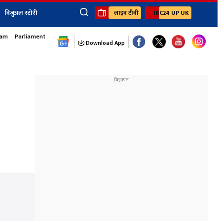
विजुअल स्टोरी
लाइव टीवी
IBC24 UP UK
sam
Parliament Monsoon Session
×
ेंट
खेल
जॉब्स न्यूज
Youtube Channels
Download App
यूथ कॉर्नर
IBC24
Ibc24 Jankarwan
IBC 24 Digital
Ibc24 Up-Uk
Ibc24 Madhya
Ibc24 Maidani
Ibc24 Sarguja
Ibc24 Bastar
Ibc24 Malwa
Ibc24 Mahakoshal