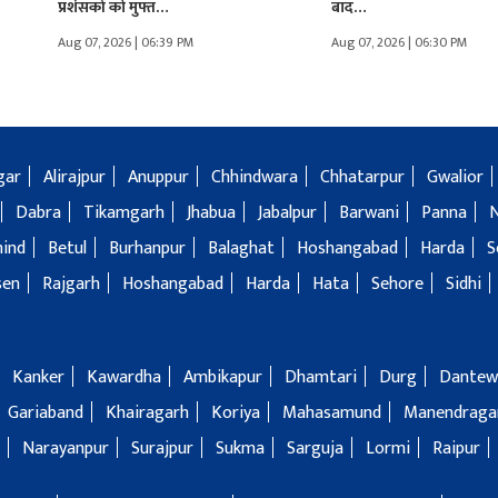
प्रशंसकों को मुफ्त…
बाद…
Aug 07, 2026 | 06:39 PM
Aug 07, 2026 | 06:30 PM
gar
Alirajpur
Anuppur
Chhindwara
Chhatarpur
Gwalior
Dabra
Tikamgarh
Jhabua
Jabalpur
Barwani
Panna
hind
Betul
Burhanpur
Balaghat
Hoshangabad
Harda
S
sen
Rajgarh
Hoshangabad
Harda
Hata
Sehore
Sidhi
Kanker
Kawardha
Ambikapur
Dhamtari
Durg
Dantew
Gariaband
Khairagarh
Koriya
Mahasamund
Manendragar
Narayanpur
Surajpur
Sukma
Sarguja
Lormi
Raipur