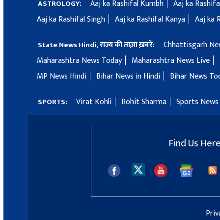
Aaj ka Rashifal Kumbh
Aaj ka Rashif
ASTROLOGY:
Aaj ka Rashifal Singh
Aaj ka Rashifal Kanya
Aaj ka 
Chhattisgarh Ne
State News Hindi, राज्य की ताज़ा ख़बरें:
Maharashtra News Today
Maharashtra News Live
MP News Hindi
Bihar News in Hindi
Bihar News To
Virat Kohli
Rohit Sharma
Sports News 
SPORTS:
Find Us Her
Priv