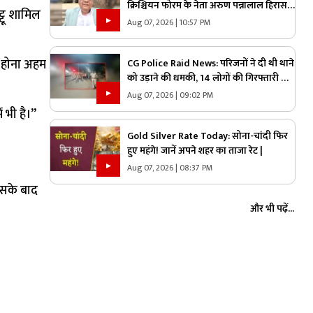
क्रिश्चियन फोरम के नेता अरुण पन्नालाल हिरासत
्टू शामिल
में.. कड़े सुरक्षा के बीच थाने ले गई पुलिस, जानें
Aug 07, 2026 | 10:57 PM
क्या है आरोप
ाई होना अहम
CG Police Raid News: परिजनों ने दी थी थाने
को उड़ाने की धमकी, 14 लोगों की गिरफ्तारी के
बाद NSA के आरोपी के घर पुलिस ने मारा छापा,
Aug 07, 2026 | 09:02 PM
जांच में मिली ये चौंकाने वाली चीज
भी है।’’
Gold Silver Rate Today: सोना-चांदी फिर
हुए महंगे! जानें अपने शहर का ताजा रेट |
Aug 07, 2026 | 08:37 PM
 उसके बाद
और भी पढ़ें...