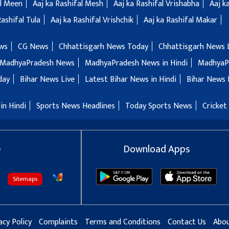
al Meen
Aaj ka Rashifal Mesh
Aaj ka Rashifal Vrishabha
Aaj k
Rashifal Tula
Aaj ka Rashifal Vrishchik
Aaj ka Rashifal Makar
ws
CG News
Chhattisgarh News Today
Chhattisgarh News 
MadhyaPradesh News
MadhyaPradesh News in Hindi
MadhyaP
day
Bihar News Live
Latest Bihar News in Hindi
Bihar News 
in Hindi
Sports News Headlines
Today Sports News
Cricket
e
Download Apps
Sitemaps
acy Policy
Complaints
Terms and Conditions
Contact Us
Abou