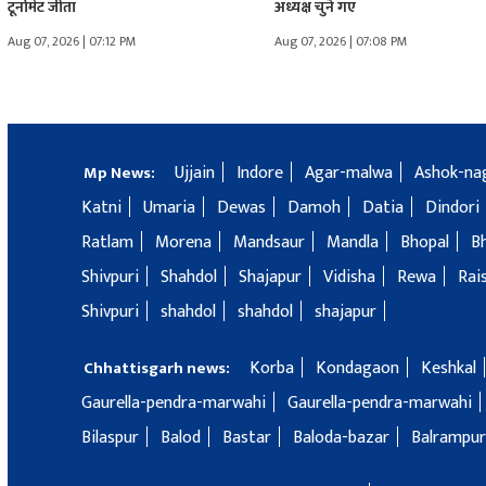
टूर्नामेंट जीता
अध्यक्ष चुने गए
Aug 07, 2026 | 07:12 PM
Aug 07, 2026 | 07:08 PM
Ujjain
Indore
Agar-malwa
Ashok-na
Mp News:
Katni
Umaria
Dewas
Damoh
Datia
Dindori
Ratlam
Morena
Mandsaur
Mandla
Bhopal
B
Shivpuri
Shahdol
Shajapur
Vidisha
Rewa
Rai
Shivpuri
shahdol
shahdol
shajapur
Korba
Kondagaon
Keshkal
Chhattisgarh news:
Gaurella-pendra-marwahi
Gaurella-pendra-marwahi
Bilaspur
Balod
Bastar
Baloda-bazar
Balrampur