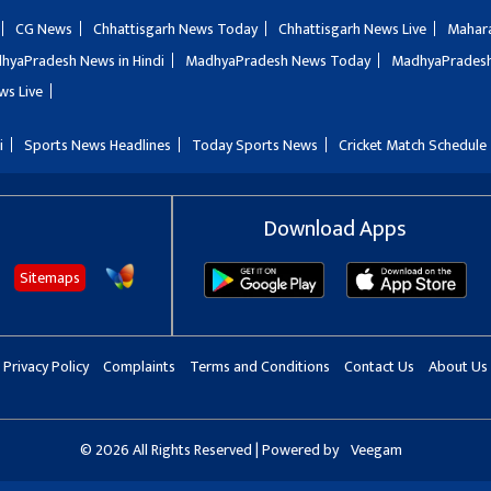
CG News
Chhattisgarh News Today
Chhattisgarh News Live
Mahar
hyaPradesh News in Hindi
MadhyaPradesh News Today
MadhyaPradesh
ws Live
i
Sports News Headlines
Today Sports News
Cricket Match Schedule
Download Apps
Sitemaps
Privacy Policy
Complaints
Terms and Conditions
Contact Us
About Us
© 2026 All Rights Reserved | Powered by
Veegam