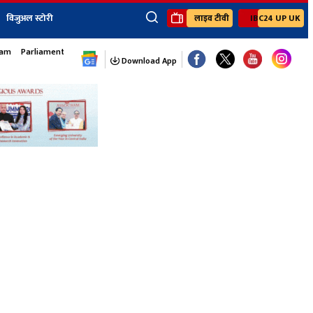
विजुअल स्टोरी
लाइव टीवी
IBC24 UP UK
×
sam
Parliament Monsoon Session
ेंट
खेल
जॉब्स न्यूज
Youtube Channels
Download App
यूथ कॉर्नर
IBC24
Ibc24 Jankarwan
IBC 24 Digital
Ibc24 Up-Uk
Ibc24 Madhya
Ibc24 Maidani
Ibc24 Sarguja
Ibc24 Bastar
Ibc24 Malwa
Ibc24 Mahakoshal