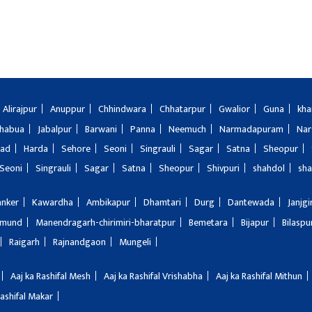
Alirajpur
Anuppur
Chhindwara
Chhatarpur
Gwalior
Guna
kha
Jhabua
Jabalpur
Barwani
Panna
Neemuch
Narmadapuram
Nar
bad
Harda
Sehore
Seoni
Singrauli
Sagar
Satna
Sheopur
Seoni
Singrauli
Sagar
Satna
Sheopur
Shivpuri
shahdol
sha
anker
Kawardha
Ambikapur
Dhamtari
Durg
Dantewada
Janjg
amund
Manendragarh-chirimiri-bharatpur
Bemetara
Bijapur
Bilaspu
Raigarh
Rajnandgaon
Mungeli
Aaj ka Rashifal Mesh
Aaj ka Rashifal Vrishabha
Aaj ka Rashifal Mithun
Rashifal Makar