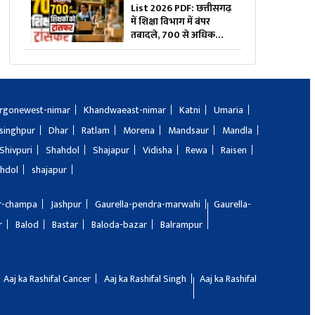
देखें पूरी लिस्ट
List 2026 PDF: छत्तीसगढ़
में शिक्षा विभाग में बंपर
तबादले, 700 से अधिक
शिक्षकों-प्रधान पाठकों का
ट्रांसफर लिस्ट जारी, देखिए
पूरी सूची
rgonewest-nimar
Khandwaeast-nimar
Katni
Umaria
singhpur
Dhar
Ratlam
Morena
Mandsaur
Mandla
Shivpuri
Shahdol
Shajapur
Vidisha
Rewa
Raisen
hdol
shajapur
ir-champa
Jashpur
Gaurella-pendra-marwahi
Gaurella-
r
Balod
Bastar
Baloda-bazar
Balrampur
Aaj ka Rashifal Cancer
Aaj ka Rashifal Singh
Aaj ka Rashifal