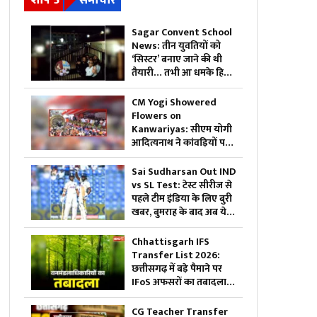
शीर्ष 5
समाचार
Sagar Convent School
News: तीन युवतियों को
‘सिस्टर’ बनाए जाने की थी
तैयारी… तभी आ धमके हिन्दू
संगठन के लोग और पुलिस,
स्कूल में मचा बवाल
CM Yogi Showered
Flowers on
Kanwariyas: सीएम योगी
आदित्यनाथ ने कांवड़ियों पर
की पुष्पवर्षा, की जनता की
सुख-शांति और समृद्धि की
Sai Sudharsan Out IND
कामना
vs SL Test: टेस्ट सीरीज से
पहले टीम इंडिया के लिए बुरी
खबर, बुमराह के बाद अब ये
मैच विनर खिलाड़ी हुआ बाहर
Chhattisgarh IFS
Transfer List 2026:
छत्तीसगढ़ में बड़े पैमाने पर
IFoS अफसरों का तबादला..
भावसे जितेंद्र उपाध्याय को
कटघोरा वनमंडल का जिम्मा,
CG Teacher Transfer