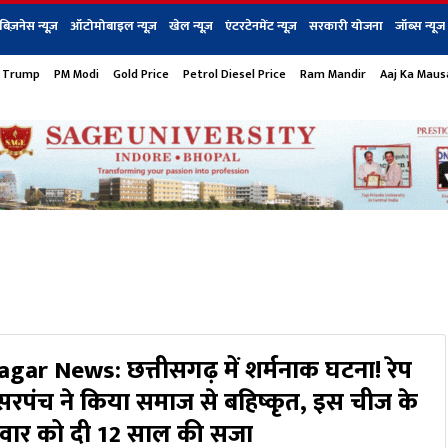
बिज़नेस न्यूज़
ऑटोमोबाइल न्यूज़
खेल न्यूज़
एंटरटेनमेंट न्यूज़
सरकारी योजना
जॉब्स न्यूज
 Trump
PM Modi
Gold Price
Petrol Diesel Price
Ram Mandir
Aaj Ka Mau
s
बिज़नेस
टेक न्यूज
धर्म
ऑटोमोबाइल
एंटरटेनम
शेयर बाज़ार
गैजेट्स न्यूज
ar News: छत्तीसगढ़ में शर्मनाक घटना! रेप
 सरपंच ने किया समाज से बहिष्कृत, इस चीज के
रिवार को दी 12 साल की सजा