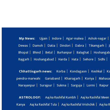
Mp News:
Ujjain
Indore
Agar-malwa
Ashok-nagar
Dewas
Damoh
Datia
Dindori
Dabra
Tikamgarh
Bhopal
Bhind
Betul
Burhanpur
Balaghat
Hoshanga
Rajgarh
Hoshangabad
Harda
Hata
Sehore
Sidhi
Chhattisgarh news:
Korba
Kondagaon
Keshkal
K
pendra-marwahi
Gariaband
Khairagarh
Koriya
Mahas
Narayanpur
Surajpur
Sukma
Sarguja
Lormi
Raipur
ASTROLOGY:
Aaj ka Rashifal Kumbh
Aaj ka Rashifal Meen
Kanya
Aaj ka Rashifal Tula
Aaj ka Rashifal Vrishchik
Aaj ka 