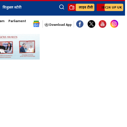
विजुअल स्टोरी
लाइव टीवी
IBC24 UP UK
×
sam
Parliament Monsoon Session
ेंट
खेल
जॉब्स न्यूज
Youtube Channels
Download App
यूथ कॉर्नर
IBC24
Ibc24 Jankarwan
IBC 24 Digital
Ibc24 Up-Uk
Ibc24 Madhya
Ibc24 Maidani
Ibc24 Sarguja
Ibc24 Bastar
Ibc24 Malwa
Ibc24 Mahakoshal