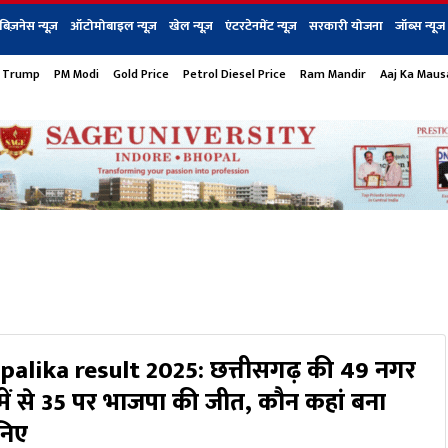
बिज़नेस न्यूज़
ऑटोमोबाइल न्यूज़
खेल न्यूज़
एंटरटेनमेंट न्यूज़
सरकारी योजना
जॉब्स न्यूज
 Trump
PM Modi
Gold Price
Petrol Diesel Price
Ram Mandir
Aaj Ka Mau
s
बिज़नेस
टेक न्यूज
धर्म
ऑटोमोबाइल
एंटरटेनम
शेयर बाज़ार
गैजेट्स न्यूज
palika result 2025: छत्तीसगढ़ की 49 नगर
ें से 35 पर भाजपा की जीत, कौन कहां बना
ानिए