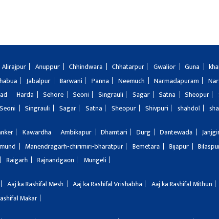
Alirajpur
Anuppur
Chhindwara
Chhatarpur
Gwalior
Guna
kha
Jhabua
Jabalpur
Barwani
Panna
Neemuch
Narmadapuram
Nar
bad
Harda
Sehore
Seoni
Singrauli
Sagar
Satna
Sheopur
Seoni
Singrauli
Sagar
Satna
Sheopur
Shivpuri
shahdol
sha
anker
Kawardha
Ambikapur
Dhamtari
Durg
Dantewada
Janjg
amund
Manendragarh-chirimiri-bharatpur
Bemetara
Bijapur
Bilaspu
Raigarh
Rajnandgaon
Mungeli
Aaj ka Rashifal Mesh
Aaj ka Rashifal Vrishabha
Aaj ka Rashifal Mithun
Rashifal Makar