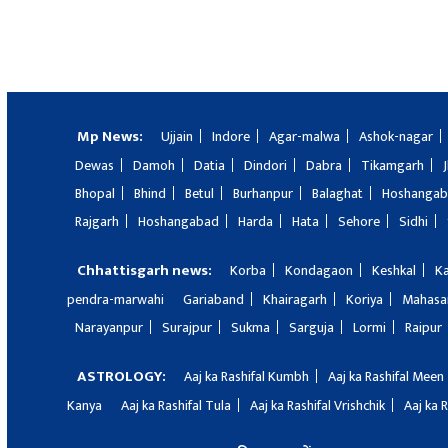
Mp News:
Ujjain
Indore
Agar-malwa
Ashok-nagar
Dewas
Damoh
Datia
Dindori
Dabra
Tikamgarh
Bhopal
Bhind
Betul
Burhanpur
Balaghat
Hoshanga
Rajgarh
Hoshangabad
Harda
Hata
Sehore
Sidhi
Chhattisgarh news:
Korba
Kondagaon
Keshkal
K
pendra-marwahi
Gariaband
Khairagarh
Koriya
Mahas
Narayanpur
Surajpur
Sukma
Sarguja
Lormi
Raipur
ASTROLOGY:
Aaj ka Rashifal Kumbh
Aaj ka Rashifal Meen
Kanya
Aaj ka Rashifal Tula
Aaj ka Rashifal Vrishchik
Aaj ka 