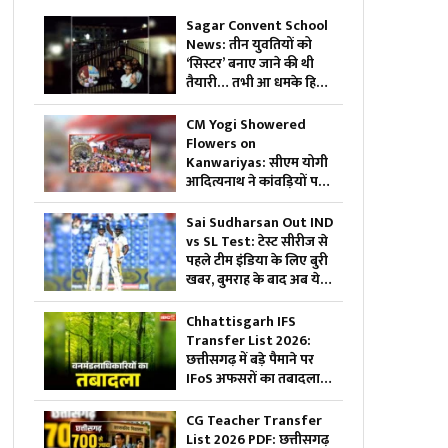
Sagar Convent School
News: तीन युवतियों को
‘सिस्टर’ बनाए जाने की थी
तैयारी… तभी आ धमके हिन्दू
संगठन के लोग और पुलिस,
स्कूल में मचा बवाल
CM Yogi Showered
Flowers on
Kanwariyas: सीएम योगी
आदित्यनाथ ने कांवड़ियों पर
की पुष्पवर्षा, की जनता की
सुख-शांति और समृद्धि की
Sai Sudharsan Out IND
कामना
vs SL Test: टेस्ट सीरीज से
पहले टीम इंडिया के लिए बुरी
खबर, बुमराह के बाद अब ये
मैच विनर खिलाड़ी हुआ बाहर
Chhattisgarh IFS
Transfer List 2026:
छत्तीसगढ़ में बड़े पैमाने पर
IFoS अफसरों का तबादला..
भावसे जितेंद्र उपाध्याय को
कटघोरा वनमंडल का जिम्मा,
CG Teacher Transfer
देखें पूरी लिस्ट
List 2026 PDF: छत्तीसगढ़