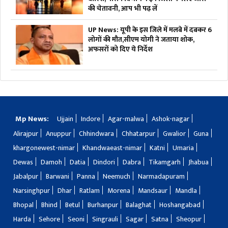
की चेतावनी, आप भी पढ़ लें
UP News: यूपी के इस जिले में मलबे में दबकर 6
लोगों की मौत,सीएम योगी ने जताया शोक,
अफसरों को दिए ये निर्देश
Mp News:
Ujjain
Indore
Agar-malwa
Ashok-nagar
Alirajpur
Anuppur
Chhindwara
Chhatarpur
Gwalior
Guna
khargonewest-nimar
Khandwaeast-nimar
Katni
Umaria
Dewas
Damoh
Datia
Dindori
Dabra
Tikamgarh
Jhabua
Jabalpur
Barwani
Panna
Neemuch
Narmadapuram
Narsinghpur
Dhar
Ratlam
Morena
Mandsaur
Mandla
Bhopal
Bhind
Betul
Burhanpur
Balaghat
Hoshangabad
Harda
Sehore
Seoni
Singrauli
Sagar
Satna
Sheopur