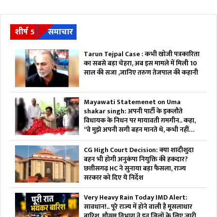
शीर्ष 5
समाचार
Tarun Tejpal Case : कभी खोजी पत्रकारिता
का सबसे बड़ा चेहरा, अब इस मामले में मिली 10
साल की सजा ,जानिए तरुण तेजपाल की कहानी
Mayawati Statemenet on Uma
shakar singh: अपनी पार्टी के इकलौते
विधायक के निधन पर मायावती ग़मगीन.. कहा,
“वे मुझे अपनी सगी बहन मानते थे, कभी नहीं
किया विश्वासघात”.. आप भी सुनें
CG High Court Decision: क्या शादीशुदा
बहन भी होगी अनुकंपा नियुक्ति की हकदार?
छत्तीसगढ़ HC ने सुनाया बड़ा फैसला, राज्य
सरकार को दिए ये निर्देश
Very Heavy Rain Today IMD Alert:
सावधान!.. पूरे राज्य में होने वाली है मूसलाधार
बारिश, मौसम विभाग ने इन जिलों के लिए जारी