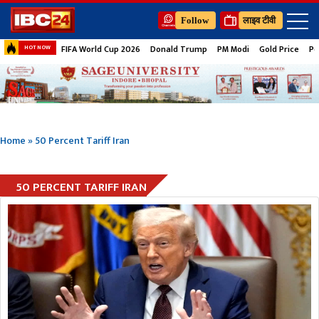
Follow
लाइव टीवी
FIFA World Cup 2026
Donald Trump
PM Modi
Gold Price
Pe
HOT NOW
Home
»
50 Percent Tariff Iran
50 PERCENT TARIFF IRAN