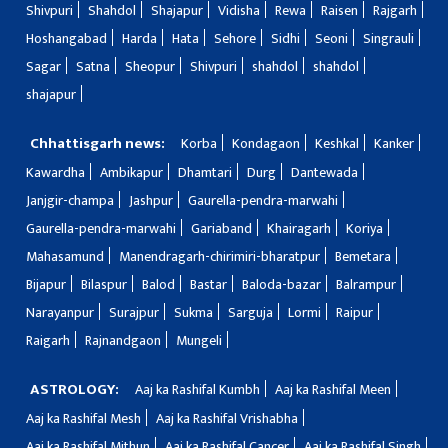
Shivpuri
Shahdol
Shajapur
Vidisha
Rewa
Raisen
Rajgarh
Hoshangabad
Harda
Hata
Sehore
Sidhi
Seoni
Singrauli
Sagar
Satna
Sheopur
Shivpuri
shahdol
shahdol
shajapur
Chhattisgarh news:
Korba
Kondagaon
Keshkal
Kanker
Kawardha
Ambikapur
Dhamtari
Durg
Dantewada
Janjgir-champa
Jashpur
Gaurella-pendra-marwahi
Gaurella-pendra-marwahi
Gariaband
Khairagarh
Koriya
Mahasamund
Manendragarh-chirimiri-bharatpur
Bemetara
Bijapur
Bilaspur
Balod
Bastar
Baloda-bazar
Balrampur
Narayanpur
Surajpur
Sukma
Sarguja
Lormi
Raipur
Raigarh
Rajnandgaon
Mungeli
ASTROLOGY:
Aaj ka Rashifal Kumbh
Aaj ka Rashifal Meen
Aaj ka Rashifal Mesh
Aaj ka Rashifal Vrishabha
Aaj ka Rashifal Mithun
Aaj ka Rashifal Cancer
Aaj ka Rashifal Singh