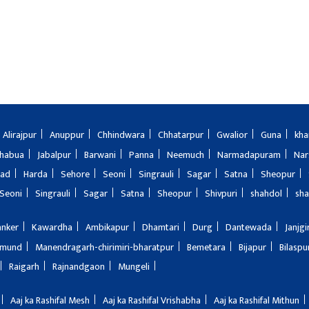
Alirajpur
Anuppur
Chhindwara
Chhatarpur
Gwalior
Guna
kha
Jhabua
Jabalpur
Barwani
Panna
Neemuch
Narmadapuram
Nar
bad
Harda
Sehore
Seoni
Singrauli
Sagar
Satna
Sheopur
Seoni
Singrauli
Sagar
Satna
Sheopur
Shivpuri
shahdol
sha
anker
Kawardha
Ambikapur
Dhamtari
Durg
Dantewada
Janjg
amund
Manendragarh-chirimiri-bharatpur
Bemetara
Bijapur
Bilaspu
Raigarh
Rajnandgaon
Mungeli
Aaj ka Rashifal Mesh
Aaj ka Rashifal Vrishabha
Aaj ka Rashifal Mithun