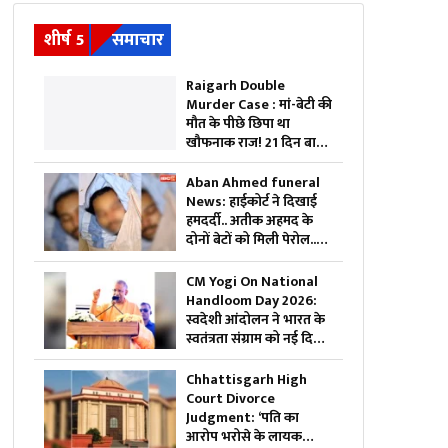
शीर्ष 5
समाचार
Raigarh Double
Murder Case : मां-बेटी की
मौत के पीछे छिपा था
खौफनाक राज! 21 दिन बाद
पुलिस ने खोली पूरी साजिश,
65 साल के दरिंदे की करतूत
Aban Ahmed funeral
जानकर कांप उठेंगे
News: हाईकोर्ट ने दिखाई
हमदर्दी.. अतीक अहमद के
दोनों बेटों को मिली पेरोल..
छोटे भाई अबान के जनाज़े में
होंगे शामिल
CM Yogi On National
Handloom Day 2026:
स्वदेशी आंदोलन ने भारत के
स्वतंत्रता संग्राम को नई दिशा
दी, राष्ट्रीय हथकरघा दिवस
सीएम योगी ने दी बधाई,
Chhattisgarh High
अखिलेश पर भी साधा
Court Divorce
निशाना
Judgment: ‘पति का
आरोप भरोसे के लायक