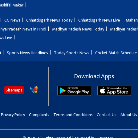
Rashifal Makar
CG News
Chhattisgarh News Today
Chhattisgarh News Live
Mahar
hyaPradesh News in Hindi
MadhyaPradesh News Today
MadhyaPradesh
ws Live
i
Sports News Headlines
Today Sports News
Cricket Match Schedule
Download Apps
Sitemaps
Privacy Policy
Complaints
Terms and Conditions
Contact Us
About Us