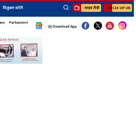
विजुअल स्टोरी
लाइव टीवी
IBC24 UP UK
×
sam
Parliament Monsoon Session
ेंट
खेल
जॉब्स न्यूज
Youtube Channels
Download App
यूथ कॉर्नर
IBC24
Ibc24 Jankarwan
IBC 24 Digital
Ibc24 Up-Uk
Ibc24 Madhya
Ibc24 Maidani
Ibc24 Sarguja
Ibc24 Bastar
Ibc24 Malwa
Ibc24 Mahakoshal