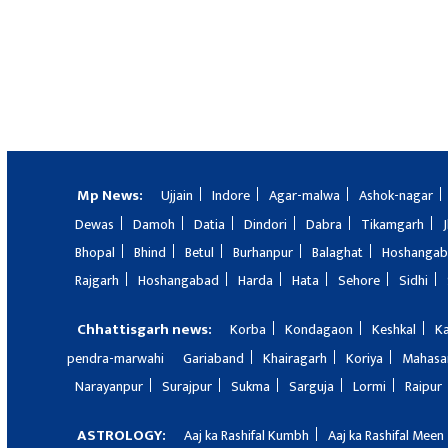
Mp News:
Ujjain
Indore
Agar-malwa
Ashok-nagar
Dewas
Damoh
Datia
Dindori
Dabra
Tikamgarh
Bhopal
Bhind
Betul
Burhanpur
Balaghat
Hoshanga
Rajgarh
Hoshangabad
Harda
Hata
Sehore
Sidhi
Chhattisgarh news:
Korba
Kondagaon
Keshkal
K
pendra-marwahi
Gariaband
Khairagarh
Koriya
Mahas
Narayanpur
Surajpur
Sukma
Sarguja
Lormi
Raipur
ASTROLOGY:
Aaj ka Rashifal Kumbh
Aaj ka Rashifal Meen