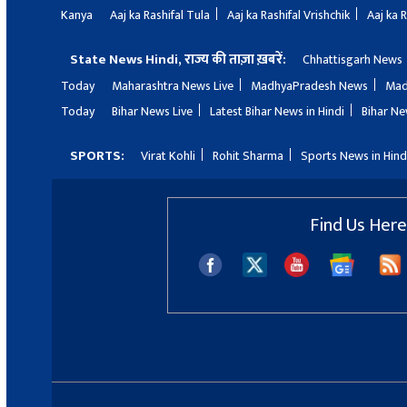
Kanya
Aaj ka Rashifal Tula
Aaj ka Rashifal Vrishchik
Aaj ka 
State News Hindi, राज्य की ताज़ा ख़बरें:
Chhattisgarh News
Today
Maharashtra News Live
MadhyaPradesh News
Mad
Today
Bihar News Live
Latest Bihar News in Hindi
Bihar Ne
SPORTS:
Virat Kohli
Rohit Sharma
Sports News in Hind
Find Us Here