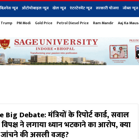
बिज़नेस न्यूज़
ऑटोमोबाइल न्यूज़
खेल न्यूज़
एंटरटेनमेंट न्यूज़
सरकारी योजना
जॉब्स न्यूज
 Trump
PM Modi
Gold Price
Petrol Diesel Price
Ram Mandir
Aaj Ka Mau
s
बिज़नेस
टेक न्यूज
धर्म
ऑटोमोबाइल
एंटरटेनम
शेयर बाज़ार
गैजेट्स न्यूज
Big Debate: मंत्रियों के रिपोर्ट कार्ड, सवाल
? विपक्ष ने लगाया ध्यान भटकाने का आरोप, क्या
ेंस जांचने की असली वजह?