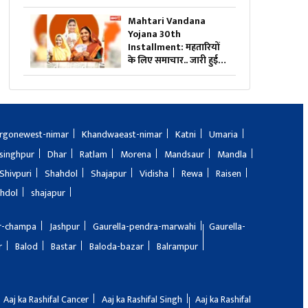
नहीं’…. HC ने पलट दिया
फैमिली कोर्ट का फैसला,
Mahtari Vandana
तलाक का आदेश किया रद्द
Yojana 30th
Installment: महतारियों
के लिए समाचार.. जारी हुई
वंदन योजना की 30वीं क़िस्त,
बैंक खातों में जमा हुआ अगस्त
का एक-एक हजार रुपये
rgonewest-nimar
Khandwaeast-nimar
Katni
Umaria
singhpur
Dhar
Ratlam
Morena
Mandsaur
Mandla
Shivpuri
Shahdol
Shajapur
Vidisha
Rewa
Raisen
hdol
shajapur
ir-champa
Jashpur
Gaurella-pendra-marwahi
Gaurella-
r
Balod
Bastar
Baloda-bazar
Balrampur
Aaj ka Rashifal Cancer
Aaj ka Rashifal Singh
Aaj ka Rashifal