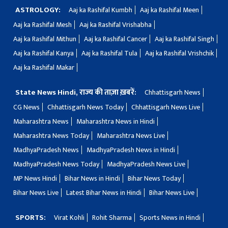
ASTROLOGY:
Aaj ka Rashifal Kumbh
Aaj ka Rashifal Meen
Aaj ka Rashifal Mesh
Aaj ka Rashifal Vrishabha
Aaj ka Rashifal Mithun
Aaj ka Rashifal Cancer
Aaj ka Rashifal Singh
Aaj ka Rashifal Kanya
Aaj ka Rashifal Tula
Aaj ka Rashifal Vrishchik
Aaj ka Rashifal Makar
State News Hindi, राज्य की ताज़ा ख़बरें:
Chhattisgarh News
CG News
Chhattisgarh News Today
Chhattisgarh News Live
Maharashtra News
Maharashtra News in Hindi
Maharashtra News Today
Maharashtra News Live
MadhyaPradesh News
MadhyaPradesh News in Hindi
MadhyaPradesh News Today
MadhyaPradesh News Live
MP News Hindi
Bihar News in Hindi
Bihar News Today
Bihar News Live
Latest Bihar News in Hindi
Bihar News Live
SPORTS:
Virat Kohli
Rohit Sharma
Sports News in Hindi