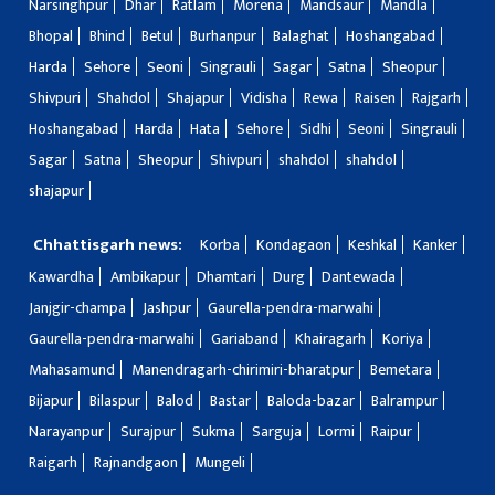
Narsinghpur
Dhar
Ratlam
Morena
Mandsaur
Mandla
Bhopal
Bhind
Betul
Burhanpur
Balaghat
Hoshangabad
Harda
Sehore
Seoni
Singrauli
Sagar
Satna
Sheopur
Shivpuri
Shahdol
Shajapur
Vidisha
Rewa
Raisen
Rajgarh
Hoshangabad
Harda
Hata
Sehore
Sidhi
Seoni
Singrauli
Sagar
Satna
Sheopur
Shivpuri
shahdol
shahdol
shajapur
Chhattisgarh news:
Korba
Kondagaon
Keshkal
Kanker
Kawardha
Ambikapur
Dhamtari
Durg
Dantewada
Janjgir-champa
Jashpur
Gaurella-pendra-marwahi
Gaurella-pendra-marwahi
Gariaband
Khairagarh
Koriya
Mahasamund
Manendragarh-chirimiri-bharatpur
Bemetara
Bijapur
Bilaspur
Balod
Bastar
Baloda-bazar
Balrampur
Narayanpur
Surajpur
Sukma
Sarguja
Lormi
Raipur
Raigarh
Rajnandgaon
Mungeli