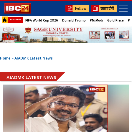
Follow
लाइव टीवी
FIFA World Cup 2026
Donald Trump
PM Modi
Gold Price
Pe
HOT NOW
Home
»
AIADMK Latest News
AIADMK LATEST NEWS