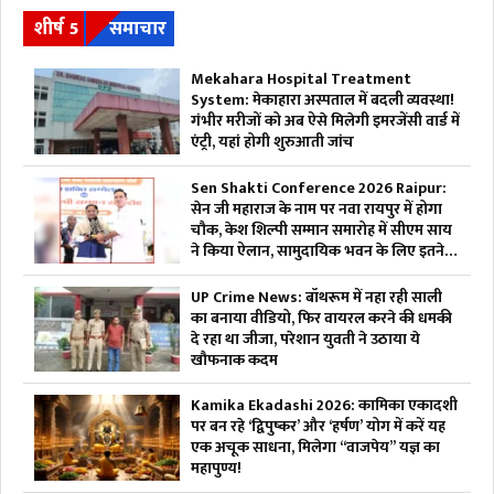
शीर्ष 5
समाचार
Mekahara Hospital Treatment
System: मेकाहारा अस्पताल में बदली व्यवस्था!
गंभीर मरीजों को अब ऐसे मिलेगी इमरजेंसी वार्ड में
एंट्री, यहां होगी शुरुआती जांच
Sen Shakti Conference 2026 Raipur:
सेन जी महाराज के नाम पर नवा रायपुर में होगा
चौक, केश शिल्पी सम्मान समारोह में सीएम साय
ने किया ऐलान, सामुदायिक भवन के लिए इतने
लाख रुपए देगी सरकार
UP Crime News: बॉथरूम में नहा रही साली
का बनाया वीडियो, फिर वायरल करने की धमकी
दे रहा था जीजा, परेशान युवती ने उठाया ये
खौफनाक कदम
Kamika Ekadashi 2026: कामिका एकादशी
पर बन रहे ‘द्विपुष्कर’ और ‘हर्षण’ योग में करें यह
एक अचूक साधना, मिलेगा “वाजपेय” यज्ञ का
महापुण्य!