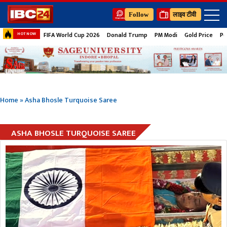
Follow
लाइव टीवी
FIFA World Cup 2026
Donald Trump
PM Modi
Gold Price
Pe
HOT NOW
Home
»
Asha Bhosle Turquoise Saree
ASHA BHOSLE TURQUOISE SAREE