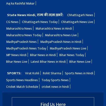
Aaj ka Rashifal Makar
State News Hindi, राज्य की ताज़ा ख़बरें:
Chhattisgarh News
CG News
Chhattisgarh News Today
Chhattisgarh News Live
Maharashtra News
Maharashtra News in Hindi
Maharashtra News Today
Maharashtra News Live
MadhyaPradesh News
MadhyaPradesh News in Hindi
MadhyaPradesh News Today
MadhyaPradesh News Live
MP News Hindi
Bihar News in Hindi
Bihar News Today
Bihar News Live
Latest Bihar News in Hindi
Bihar News Live
SPORTS:
Virat Kohli
Rohit Sharma
Sports News in Hindi
Sports News Headlines
Today Sports News
Cricket Match Schedule
cricket news in hindi
Find Us Here