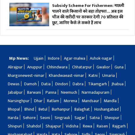
Subsidy Scheme For Fishermen: मछली
पालने वाले किसानों को बड़ा तोहफा!… अब इस
चीज की खरीदी पर सरकार देगी 70 प्रतिशत की
छूट, जानिए कैसे ले सकते हैं लाभ
Mp News:
Ujjain
Indore
Agar-malwa
Ashok-nagar
Alirajpur
Anuppur
Chhindwara
Chhatarpur
Gwalior
Guna
khargonewest-nimar
Khandwaeast-nimar
Katni
Umaria
Dewas
Damoh
Datia
Dindori
Dabra
Tikamgarh
Jhabua
Jabalpur
Barwani
Panna
Neemuch
Narmadapuram
Narsinghpur
Dhar
Ratlam
Morena
Mandsaur
Mandla
Bhopal
Bhind
Betul
Burhanpur
Balaghat
Hoshangabad
Harda
Sehore
Seoni
Singrauli
Sagar
Satna
Sheopur
Shivpuri
Shahdol
Shajapur
Vidisha
Rewa
Raisen
Rajgarh
Hoshangabad
Harda
Hata
Sehore
Sidhi
Seoni
Singrauli