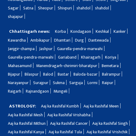
Sagar
Satna
Sheopur
Shivpuri
shahdol
shahdol
shajapur
Chhattisgarh news:
Korba
Kondagaon
Keshkal
Kanker
Kawardha
Ambikapur
Dhamtari
Durg
Dantewada
Janjgir-champa
Jashpur
Gaurella-pendra-marwahi
Gaurella-pendra-marwahi
Gariaband
Khairagarh
Koriya
Mahasamund
Manendragarh-chirimiri-bharatpur
Bemetara
Bijapur
Bilaspur
Balod
Bastar
Baloda-bazar
Balrampur
Narayanpur
Surajpur
Sukma
Sarguja
Lormi
Raipur
Raigarh
Rajnandgaon
Mungeli
ASTROLOGY:
Aaj ka Rashifal Kumbh
Aaj ka Rashifal Meen
Aaj ka Rashifal Mesh
Aaj ka Rashifal Vrishabha
Aaj ka Rashifal Mithun
Aaj ka Rashifal Cancer
Aaj ka Rashifal Singh
Aaj ka Rashifal Kanya
Aaj ka Rashifal Tula
Aaj ka Rashifal Vrishchik