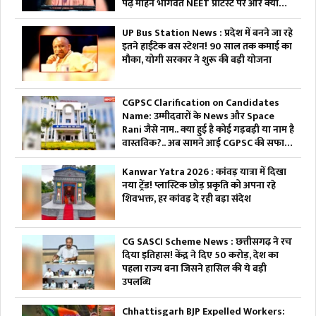
पढ़ें मोहन भागवत NEET प्रोटेस्ट पर और क्या
कहा
UP Bus Station News : प्रदेश में बनने जा रहे
इतने हाईटेक बस स्टेशन! 90 साल तक कमाई का
मौका, योगी सरकार ने शुरू की बड़ी योजना
CGPSC Clarification on Candidates
Name: उम्मीदवारों के News और Space
Rani जैसे नाम.. क्या हुई है कोई गड़बड़ी या नाम है
वास्तविक?.. अब सामने आई CGPSC की सफाई,
पढ़ें
Kanwar Yatra 2026 : कांवड़ यात्रा में दिखा
नया ट्रेंड! प्लास्टिक छोड़ प्रकृति को अपना रहे
शिवभक्त, हर कांवड़ दे रही बड़ा संदेश
CG SASCI Scheme News : छत्तीसगढ़ ने रच
दिया इतिहास! केंद्र ने दिए 50 करोड़, देश का
पहला राज्य बना जिसने हासिल की ये बड़ी
उपलब्धि
Chhattisgarh BJP Expelled Workers: