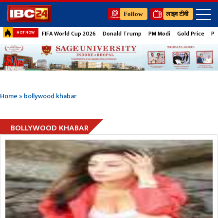
Follow
लाइव टीवी
FIFA World Cup 2026
Donald Trump
PM Modi
Gold Price
Pe
HOT NOW
Home
»
bollywood khabar
BOLLYWOOD KHABAR