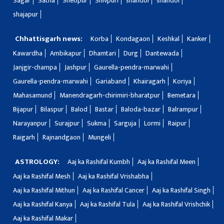
Sagar
Satna
Sheopur
Shivpuri
shahdol
shahdol
shajapur
Chhattisgarh news:
Korba
Kondagaon
Keshkal
Kanker
Kawardha
Ambikapur
Dhamtari
Durg
Dantewada
Janjgir-champa
Jashpur
Gaurella-pendra-marwahi
Gaurella-pendra-marwahi
Gariaband
Khairagarh
Koriya
Mahasamund
Manendragarh-chirimiri-bharatpur
Bemetara
Bijapur
Bilaspur
Balod
Bastar
Baloda-bazar
Balrampur
Narayanpur
Surajpur
Sukma
Sarguja
Lormi
Raipur
Raigarh
Rajnandgaon
Mungeli
ASTROLOGY:
Aaj ka Rashifal Kumbh
Aaj ka Rashifal Meen
Aaj ka Rashifal Mesh
Aaj ka Rashifal Vrishabha
Aaj ka Rashifal Mithun
Aaj ka Rashifal Cancer
Aaj ka Rashifal Singh
Aaj ka Rashifal Kanya
Aaj ka Rashifal Tula
Aaj ka Rashifal Vrishchik
Aaj ka Rashifal Makar