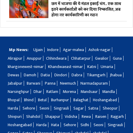
छग में भाजपा की ये मंडल इकाई भंग.. एक साथ
इतने कार्यकर्ताओं को कर दिया निष्कासित, अब
होगा नए कार्यकारिणी का गठन
Mp News:
Ujjain
Indore
Agar-malwa
Ashok-nagar
Alirajpur
Anuppur
Chhindwara
Chhatarpur
Gwalior
Guna
khargonewest-nimar
Khandwaeast-nimar
Katni
Umaria
Dewas
Damoh
Datia
Dindori
Dabra
Tikamgarh
Jhabua
Jabalpur
Barwani
Panna
Neemuch
Narmadapuram
Narsinghpur
Dhar
Ratlam
Morena
Mandsaur
Mandla
Bhopal
Bhind
Betul
Burhanpur
Balaghat
Hoshangabad
Harda
Sehore
Seoni
Singrauli
Sagar
Satna
Sheopur
Shivpuri
Shahdol
Shajapur
Vidisha
Rewa
Raisen
Rajgarh
Hoshangabad
Harda
Hata
Sehore
Sidhi
Seoni
Singrauli