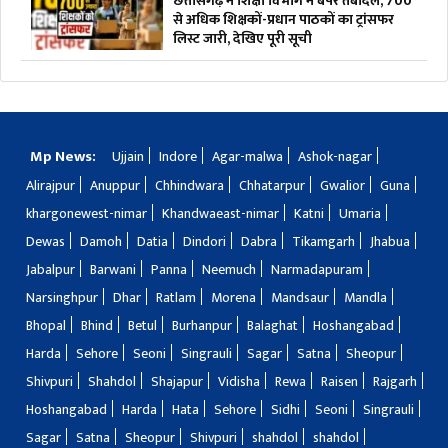
छत्तीसगढ़ में शिक्षा विभाग में बंपर तबादले, 700
से अधिक शिक्षकों-प्रधान पाठकों का ट्रांसफर
लिस्ट जारी, देखिए पूरी सूची
Mp News:
Ujjain
Indore
Agar-malwa
Ashok-nagar
Alirajpur
Anuppur
Chhindwara
Chhatarpur
Gwalior
Guna
khargonewest-nimar
Khandwaeast-nimar
Katni
Umaria
Dewas
Damoh
Datia
Dindori
Dabra
Tikamgarh
Jhabua
Jabalpur
Barwani
Panna
Neemuch
Narmadapuram
Narsinghpur
Dhar
Ratlam
Morena
Mandsaur
Mandla
Bhopal
Bhind
Betul
Burhanpur
Balaghat
Hoshangabad
Harda
Sehore
Seoni
Singrauli
Sagar
Satna
Sheopur
Shivpuri
Shahdol
Shajapur
Vidisha
Rewa
Raisen
Rajgarh
Hoshangabad
Harda
Hata
Sehore
Sidhi
Seoni
Singrauli
Sagar
Satna
Sheopur
Shivpuri
shahdol
shahdol