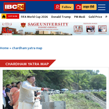
Follow
लाइव टीवी
FIFA World Cup 2026
Donald Trump
PM Modi
Gold Price
Pe
HOT NOW
Home
»
chardham yatra map
CHARDHAM YATRA MAP