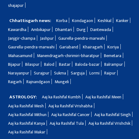
shajapur
Chhattisgarh news:
Korba
Kondagaon
Keshkal
Kanker
Kawardha
Ambikapur
Dhamtari
Durg
Dantewada
Janjgir-champa
Jashpur
Gaurella-pendra-marwahi
Gaurella-pendra-marwahi
Gariaband
Khairagarh
Koriya
Mahasamund
Manendragarh-chirimiri-bharatpur
Bemetara
Bijapur
Bilaspur
Balod
Bastar
Baloda-bazar
Balrampur
Narayanpur
Surajpur
Sukma
Sarguja
Lormi
Raipur
Raigarh
Rajnandgaon
Mungeli
ASTROLOGY:
Aaj ka Rashifal Kumbh
Aaj ka Rashifal Meen
Aaj ka Rashifal Mesh
Aaj ka Rashifal Vrishabha
Aaj ka Rashifal Mithun
Aaj ka Rashifal Cancer
Aaj ka Rashifal Singh
Aaj ka Rashifal Kanya
Aaj ka Rashifal Tula
Aaj ka Rashifal Vrishchik
Aaj ka Rashifal Makar