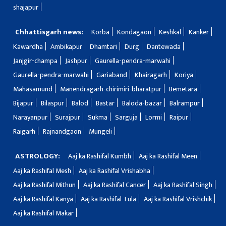
shajapur
Chhattisgarh news:
Korba
Kondagaon
Keshkal
Kanker
Kawardha
Ambikapur
Dhamtari
Durg
Dantewada
Janjgir-champa
Jashpur
Gaurella-pendra-marwahi
Gaurella-pendra-marwahi
Gariaband
Khairagarh
Koriya
Mahasamund
Manendragarh-chirimiri-bharatpur
Bemetara
Bijapur
Bilaspur
Balod
Bastar
Baloda-bazar
Balrampur
Narayanpur
Surajpur
Sukma
Sarguja
Lormi
Raipur
Raigarh
Rajnandgaon
Mungeli
ASTROLOGY:
Aaj ka Rashifal Kumbh
Aaj ka Rashifal Meen
Aaj ka Rashifal Mesh
Aaj ka Rashifal Vrishabha
Aaj ka Rashifal Mithun
Aaj ka Rashifal Cancer
Aaj ka Rashifal Singh
Aaj ka Rashifal Kanya
Aaj ka Rashifal Tula
Aaj ka Rashifal Vrishchik
Aaj ka Rashifal Makar