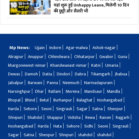
यहां शुरू हुई Unhappy Leave, मिलेगी 10 दिन
की छुट्टी और सैलरी भी
Mp News:
Ujjain
Indore
Agar-malwa
Ashok-nagar
Alirajpur
Anuppur
Chhindwara
Chhatarpur
Gwalior
Guna
khargonewest-nimar
Khandwaeast-nimar
Katni
Umaria
Dewas
Damoh
Datia
Dindori
Dabra
Tikamgarh
Jhabua
Jabalpur
Barwani
Panna
Neemuch
Narmadapuram
Narsinghpur
Dhar
Ratlam
Morena
Mandsaur
Mandla
Bhopal
Bhind
Betul
Burhanpur
Balaghat
Hoshangabad
Harda
Sehore
Seoni
Singrauli
Sagar
Satna
Sheopur
Shivpuri
Shahdol
Shajapur
Vidisha
Rewa
Raisen
Rajgarh
Hoshangabad
Harda
Hata
Sehore
Sidhi
Seoni
Singrauli
Sagar
Satna
Sheopur
Shivpuri
shahdol
shahdol