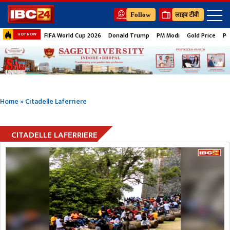
Follow
लाइव टीवी
FIFA World Cup 2026
Donald Trump
PM Modi
Gold Price
Pe
HOT NOW
Home
»
Citadelle Laferriere
CITADELLE LAFERRIERE