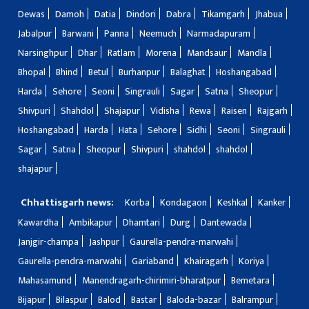
Dewas
Damoh
Datia
Dindori
Dabra
Tikamgarh
Jhabua
Jabalpur
Barwani
Panna
Neemuch
Narmadapuram
Narsinghpur
Dhar
Ratlam
Morena
Mandsaur
Mandla
Bhopal
Bhind
Betul
Burhanpur
Balaghat
Hoshangabad
Harda
Sehore
Seoni
Singrauli
Sagar
Satna
Sheopur
Shivpuri
Shahdol
Shajapur
Vidisha
Rewa
Raisen
Rajgarh
Hoshangabad
Harda
Hata
Sehore
Sidhi
Seoni
Singrauli
Sagar
Satna
Sheopur
Shivpuri
shahdol
shahdol
shajapur
Chhattisgarh news:
Korba
Kondagaon
Keshkal
Kanker
Kawardha
Ambikapur
Dhamtari
Durg
Dantewada
Janjgir-champa
Jashpur
Gaurella-pendra-marwahi
Gaurella-pendra-marwahi
Gariaband
Khairagarh
Koriya
Mahasamund
Manendragarh-chirimiri-bharatpur
Bemetara
Bijapur
Bilaspur
Balod
Bastar
Baloda-bazar
Balrampur