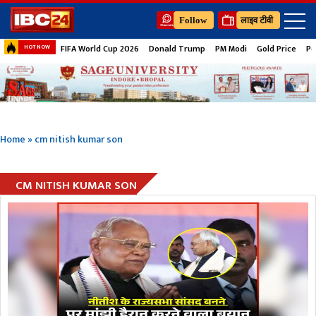
Follow
लाइव टीवी
FIFA World Cup 2026
Donald Trump
PM Modi
Gold Price
Pe
HOT NOW
Home
»
cm nitish kumar son
CM NITISH KUMAR SON