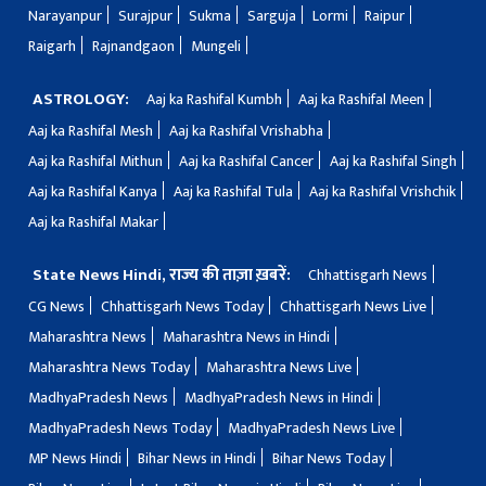
Narayanpur
Surajpur
Sukma
Sarguja
Lormi
Raipur
Raigarh
Rajnandgaon
Mungeli
ASTROLOGY:
Aaj ka Rashifal Kumbh
Aaj ka Rashifal Meen
Aaj ka Rashifal Mesh
Aaj ka Rashifal Vrishabha
Aaj ka Rashifal Mithun
Aaj ka Rashifal Cancer
Aaj ka Rashifal Singh
Aaj ka Rashifal Kanya
Aaj ka Rashifal Tula
Aaj ka Rashifal Vrishchik
Aaj ka Rashifal Makar
State News Hindi, राज्य की ताज़ा ख़बरें:
Chhattisgarh News
CG News
Chhattisgarh News Today
Chhattisgarh News Live
Maharashtra News
Maharashtra News in Hindi
Maharashtra News Today
Maharashtra News Live
MadhyaPradesh News
MadhyaPradesh News in Hindi
MadhyaPradesh News Today
MadhyaPradesh News Live
MP News Hindi
Bihar News in Hindi
Bihar News Today