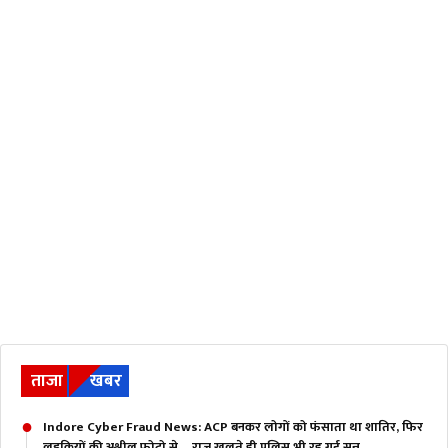
ताजा
खबर
Indore Cyber Fraud News: ACP बनकर लोगों को फंसाता था शातिर, फिर
लड़कियों की अश्लील फोटो से….राज खुलते ही पुलिस भी रह गई सन्न