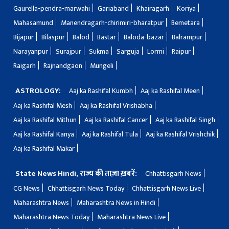
Gaurella-pendra-marwahi
Gariaband
Khairagarh
Koriya
Mahasamund
Manendragarh-chirimiri-bharatpur
Bemetara
Bijapur
Bilaspur
Balod
Bastar
Baloda-bazar
Balrampur
Narayanpur
Surajpur
Sukma
Sarguja
Lormi
Raipur
Raigarh
Rajnandgaon
Mungeli
ASTROLOGY:
Aaj ka Rashifal Kumbh
Aaj ka Rashifal Meen
Aaj ka Rashifal Mesh
Aaj ka Rashifal Vrishabha
Aaj ka Rashifal Mithun
Aaj ka Rashifal Cancer
Aaj ka Rashifal Singh
Aaj ka Rashifal Kanya
Aaj ka Rashifal Tula
Aaj ka Rashifal Vrishchik
Aaj ka Rashifal Makar
State News Hindi, राज्य की ताज़ा ख़बरें:
Chhattisgarh News
CG News
Chhattisgarh News Today
Chhattisgarh News Live
Maharashtra News
Maharashtra News in Hindi
Maharashtra News Today
Maharashtra News Live