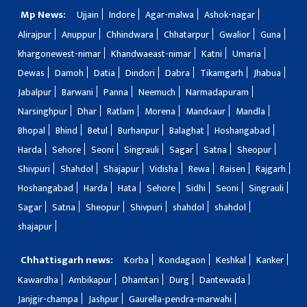
Mp News:
Ujjain
Indore
Agar-malwa
Ashok-nagar
Alirajpur
Anuppur
Chhindwara
Chhatarpur
Gwalior
Guna
khargonewest-nimar
Khandwaeast-nimar
Katni
Umaria
Dewas
Damoh
Datia
Dindori
Dabra
Tikamgarh
Jhabua
Jabalpur
Barwani
Panna
Neemuch
Narmadapuram
Narsinghpur
Dhar
Ratlam
Morena
Mandsaur
Mandla
Bhopal
Bhind
Betul
Burhanpur
Balaghat
Hoshangabad
Harda
Sehore
Seoni
Singrauli
Sagar
Satna
Sheopur
Shivpuri
Shahdol
Shajapur
Vidisha
Rewa
Raisen
Rajgarh
Hoshangabad
Harda
Hata
Sehore
Sidhi
Seoni
Singrauli
Sagar
Satna
Sheopur
Shivpuri
shahdol
shahdol
shajapur
Chhattisgarh news:
Korba
Kondagaon
Keshkal
Kanker
Kawardha
Ambikapur
Dhamtari
Durg
Dantewada
Janjgir-champa
Jashpur
Gaurella-pendra-marwahi