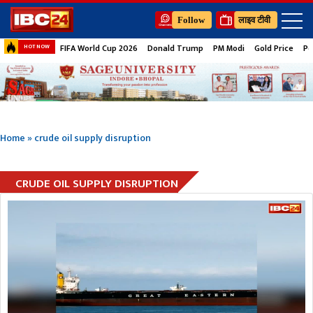
Follow
लाइव टीवी
FIFA World Cup 2026
Donald Trump
PM Modi
Gold Price
Pe
HOT NOW
Home
»
crude oil supply disruption
CRUDE OIL SUPPLY DISRUPTION