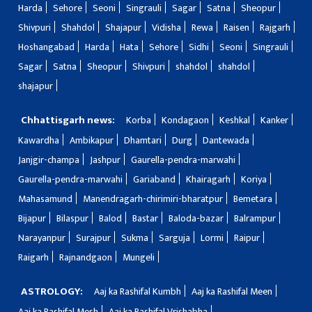
Harda
Sehore
Seoni
Singrauli
Sagar
Satna
Sheopur
Shivpuri
Shahdol
Shajapur
Vidisha
Rewa
Raisen
Rajgarh
Hoshangabad
Harda
Hata
Sehore
Sidhi
Seoni
Singrauli
Sagar
Satna
Sheopur
Shivpuri
shahdol
shahdol
shajapur
Chhattisgarh news:
Korba
Kondagaon
Keshkal
Kanker
Kawardha
Ambikapur
Dhamtari
Durg
Dantewada
Janjgir-champa
Jashpur
Gaurella-pendra-marwahi
Gaurella-pendra-marwahi
Gariaband
Khairagarh
Koriya
Mahasamund
Manendragarh-chirimiri-bharatpur
Bemetara
Bijapur
Bilaspur
Balod
Bastar
Baloda-bazar
Balrampur
Narayanpur
Surajpur
Sukma
Sarguja
Lormi
Raipur
Raigarh
Rajnandgaon
Mungeli
ASTROLOGY:
Aaj ka Rashifal Kumbh
Aaj ka Rashifal Meen
Aaj ka Rashifal Mesh
Aaj ka Rashifal Vrishabha