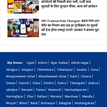
ऑपरेटरों की निकली बंपर भर्ती, 12वीं पास
युवाओं के लिए सुनहरा मौका, जल्द करें आवेदन
UPI Transaction Charges: बदल गया UPI
पेमेंट का नियम! क्या अब हर ट्रांजैक्शन पर यूजर्स
को देना होगा एक्स्ट्रा चार्ज? सरकार ने बताया पूरा
सच
Mp News:
Ujjain
Indore
Agar-malwa
Ashok-nagar
Alirajpur
Anuppur
Chhindwara
Chhatarpur
Gwalior
Guna
khargonewest-nimar
Khandwaeast-nimar
Katni
Umaria
Dewas
Damoh
Datia
Dindori
Dabra
Tikamgarh
Jhabua
Jabalpur
Barwani
Panna
Neemuch
Narmadapuram
Narsinghpur
Dhar
Ratlam
Morena
Mandsaur
Mandla
Bhopal
Bhind
Betul
Burhanpur
Balaghat
Hoshangabad