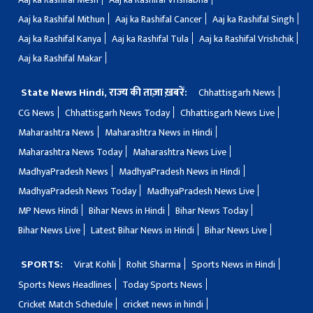
Aaj ka Rashifal Mithun
Aaj ka Rashifal Cancer
Aaj ka Rashifal Singh
Aaj ka Rashifal Kanya
Aaj ka Rashifal Tula
Aaj ka Rashifal Vrishchik
Aaj ka Rashifal Makar
State News Hindi, राज्य की ताज़ा ख़बरें:
Chhattisgarh News
CG News
Chhattisgarh News Today
Chhattisgarh News Live
Maharashtra News
Maharashtra News in Hindi
Maharashtra News Today
Maharashtra News Live
MadhyaPradesh News
MadhyaPradesh News in Hindi
MadhyaPradesh News Today
MadhyaPradesh News Live
MP News Hindi
Bihar News in Hindi
Bihar News Today
Bihar News Live
Latest Bihar News in Hindi
Bihar News Live
SPORTS:
Virat Kohli
Rohit Sharma
Sports News in Hindi
Sports News Headlines
Today Sports News
Cricket Match Schedule
cricket news in hindi