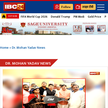
Follow
लाइव टीवी
FIFA World Cup 2026
Donald Trump
PM Modi
Gold Price
Pe
HOT NOW
Home
»
Dr. Mohan Yadav News
DR. MOHAN YADAV NEWS