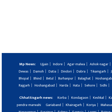
Mp News:
Ujjain
Indore
Agar-malwa
Ashok-nagar
Dewas
Damoh
Datia
Dindori
Dabra
Tikamgarh
Bhopal
Bhind
Betul
Burhanpur
Balaghat
Hoshanga
Rajgarh
Hoshangabad
Harda
Hata
Sehore
Sidhi
Chhattisgarh news:
Korba
Kondagaon
Keshkal
K
pendra-marwahi
Gariaband
Khairagarh
Koriya
Mahas
Narayanpur
Surajpur
Sukma
Sarguja
Lormi
Raipur