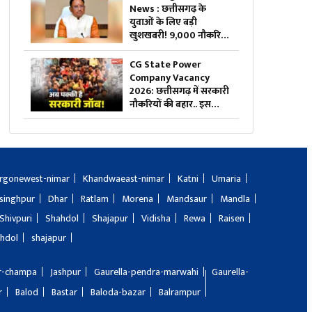
वाली सच्चाई
News : छत्तीसगढ़ के
युवाओं के लिए बड़ी
खुशखबरी! 9,000 नौकरियों
का रास्ता साफ, केंद्र ने दी
मेगा प्रोजेक्ट को मंजूरी
CG State Power
Company Vacancy
2026: छत्तीसगढ़ में सरकारी
नौकरियों की बहार.. इस
विभाग ने 1235 पदों पर बम्पर
भर्ती, डाटा एंट्री ऑपरेटर के ही
400 पद
rgonewest-nimar
Khandwaeast-nimar
Katni
Umaria
singhpur
Dhar
Ratlam
Morena
Mandsaur
Mandla
Shivpuri
Shahdol
Shajapur
Vidisha
Rewa
Raisen
hdol
shajapur
ir-champa
Jashpur
Gaurella-pendra-marwahi
Gaurella-
r
Balod
Bastar
Baloda-bazar
Balrampur