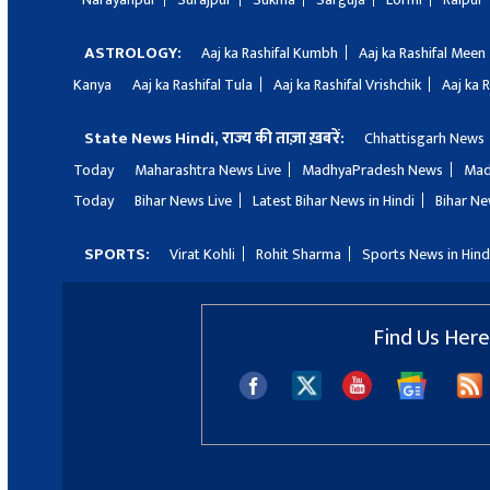
ASTROLOGY:
Aaj ka Rashifal Kumbh
Aaj ka Rashifal Meen
Kanya
Aaj ka Rashifal Tula
Aaj ka Rashifal Vrishchik
Aaj ka 
State News Hindi, राज्य की ताज़ा ख़बरें:
Chhattisgarh News
Today
Maharashtra News Live
MadhyaPradesh News
Mad
Today
Bihar News Live
Latest Bihar News in Hindi
Bihar Ne
SPORTS:
Virat Kohli
Rohit Sharma
Sports News in Hind
Find Us Here