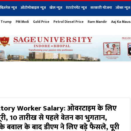
बिज़नेस न्यूज़
ऑटोमोबाइल न्यूज़
खेल न्यूज़
एंटरटेनमेंट न्यूज़
सरकारी योजना
जॉब्स न्यूज
 Trump
PM Modi
Gold Price
Petrol Diesel Price
Ram Mandir
Aaj Ka Mau
s
बिज़नेस
टेक न्यूज
धर्म
ऑटोमोबाइल
एंटरटेनम
शेयर बाज़ार
गैजेट्स न्यूज
tory Worker Salary: ओवरटाइम के लिए
ूरी, 10 तारीख से पहले वेतन का भुगतान,
 के बवाल के बाद डीएम ने लिए बड़े फैसले, पूरी