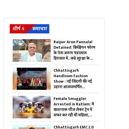
शीर्ष 5
समाचार
Raipur Arun Pannalal
Detained: क्रिश्चियन फोरम
के नेता अरुण पन्नालाल
हिरासत में.. कड़े सुरक्षा के
बीच थाने ले गई पुलिस, जानें
क्या है आरोप
Chhattisgarh
Handloom Fashion
Show : नई जिंदगी की नई
उड़ान! आत्मसमर्पित
महिलाओं ने रैंप पर बिखेरा
आत्मविश्वास, तस्वीरें जीत
Female Smuggler
लेंगी आपका दिल
Arrested in Ratlam: ये
खतरनाक चीज लेकर ट्रेन में
सफर कर रही थी महिला,
पुलिस ने किया गिरफ्तार,
जांच में सामने आई चौंकाने
Chhattisgarh EMC 2.0