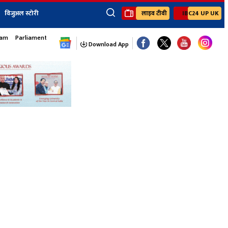
विजुअल स्टोरी
लाइव टीवी
IBC24 UP UK
×
sam
Parliament Monsoon Session
ेंट
खेल
जॉब्स न्यूज
Youtube Channels
Download App
यूथ कॉर्नर
IBC24
Ibc24 Jankarwan
IBC 24 Digital
Ibc24 Up-Uk
Ibc24 Madhya
Ibc24 Maidani
Ibc24 Sarguja
Ibc24 Bastar
Ibc24 Malwa
Ibc24 Mahakoshal