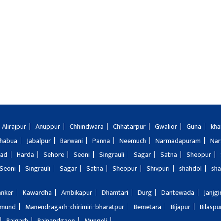
Alirajpur
Anuppur
Chhindwara
Chhatarpur
Gwalior
Guna
kha
Jhabua
Jabalpur
Barwani
Panna
Neemuch
Narmadapuram
Nar
bad
Harda
Sehore
Seoni
Singrauli
Sagar
Satna
Sheopur
Seoni
Singrauli
Sagar
Satna
Sheopur
Shivpuri
shahdol
sha
anker
Kawardha
Ambikapur
Dhamtari
Durg
Dantewada
Janjg
amund
Manendragarh-chirimiri-bharatpur
Bemetara
Bijapur
Bilaspu
Raigarh
Rajnandgaon
Mungeli