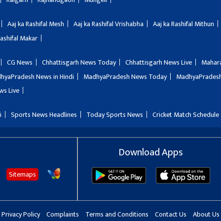
Aaj ka Rashifal Mesh
Aaj ka Rashifal Vrishabha
Aaj ka Rashifal Mithun
Rashifal Makar
CG News
Chhattisgarh News Today
Chhattisgarh News Live
Mahar
hyaPradesh News in Hindi
MadhyaPradesh News Today
MadhyaPradesh
ws Live
i
Sports News Headlines
Today Sports News
Cricket Match Schedule
Download Apps
Sitemaps
Privacy Policy
Complaints
Terms and Conditions
Contact Us
About Us