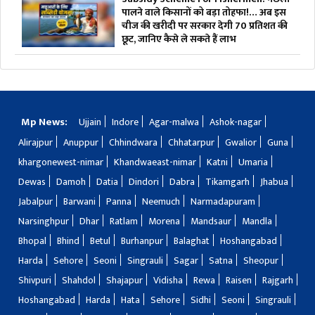
पालने वाले किसानों को बड़ा तोहफा!… अब इस
चीज की खरीदी पर सरकार देगी 70 प्रतिशत की
छूट, जानिए कैसे ले सकते हैं लाभ
Mp News:
Ujjain
Indore
Agar-malwa
Ashok-nagar
Alirajpur
Anuppur
Chhindwara
Chhatarpur
Gwalior
Guna
khargonewest-nimar
Khandwaeast-nimar
Katni
Umaria
Dewas
Damoh
Datia
Dindori
Dabra
Tikamgarh
Jhabua
Jabalpur
Barwani
Panna
Neemuch
Narmadapuram
Narsinghpur
Dhar
Ratlam
Morena
Mandsaur
Mandla
Bhopal
Bhind
Betul
Burhanpur
Balaghat
Hoshangabad
Harda
Sehore
Seoni
Singrauli
Sagar
Satna
Sheopur
Shivpuri
Shahdol
Shajapur
Vidisha
Rewa
Raisen
Rajgarh
Hoshangabad
Harda
Hata
Sehore
Sidhi
Seoni
Singrauli