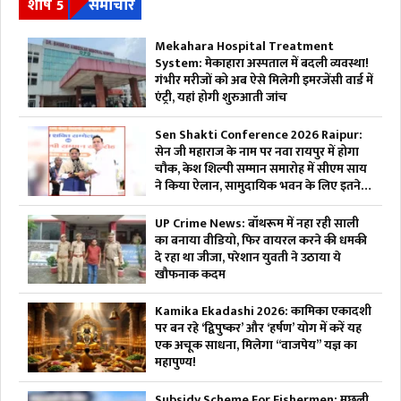
शीर्ष 5
समाचार
Mekahara Hospital Treatment
System: मेकाहारा अस्पताल में बदली व्यवस्था!
गंभीर मरीजों को अब ऐसे मिलेगी इमरजेंसी वार्ड में
एंट्री, यहां होगी शुरुआती जांच
Sen Shakti Conference 2026 Raipur:
सेन जी महाराज के नाम पर नवा रायपुर में होगा
चौक, केश शिल्पी सम्मान समारोह में सीएम साय
ने किया ऐलान, सामुदायिक भवन के लिए इतने
लाख रुपए देगी सरकार
UP Crime News: बॉथरूम में नहा रही साली
का बनाया वीडियो, फिर वायरल करने की धमकी
दे रहा था जीजा, परेशान युवती ने उठाया ये
खौफनाक कदम
Kamika Ekadashi 2026: कामिका एकादशी
पर बन रहे ‘द्विपुष्कर’ और ‘हर्षण’ योग में करें यह
एक अचूक साधना, मिलेगा “वाजपेय” यज्ञ का
महापुण्य!
Subsidy Scheme For Fishermen: मछली