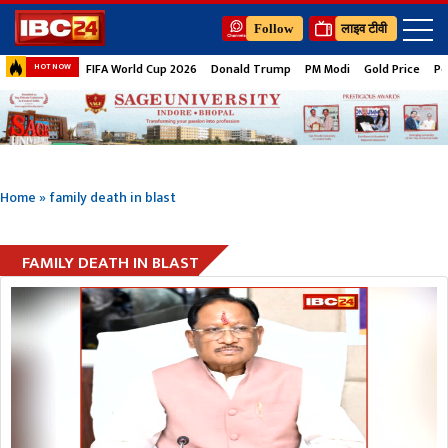
Follow
लाइव टीवी
FIFA World Cup 2026
Donald Trump
PM Modi
Gold Price
Pe
HOT NOW
Home
»
family death in blast
FAMILY DEATH IN BLAST