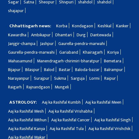
Sagar
Satna
Sheopur
Shivpuri
shahdol
shahdol
shajapur
Chhattisgarh news:
Korba
Kondagaon
Keshkal
Kanker
Kawardha
Ambikapur
Dhamtari
Durg
Dantewada
Janjgir-champa
Jashpur
Gaurella-pendra-marwahi
Gaurella-pendra-marwahi
Gariaband
Khairagarh
Koriya
Mahasamund
Manendragarh-chirimiri-bharatpur
Bemetara
Bijapur
Bilaspur
Balod
Bastar
Baloda-bazar
Balrampur
Narayanpur
Surajpur
Sukma
Sarguja
Lormi
Raipur
Raigarh
Rajnandgaon
Mungeli
ASTROLOGY:
Aaj ka Rashifal Kumbh
Aaj ka Rashifal Meen
Aaj ka Rashifal Mesh
Aaj ka Rashifal Vrishabha
Aaj ka Rashifal Mithun
Aaj ka Rashifal Cancer
Aaj ka Rashifal Singh
Aaj ka Rashifal Kanya
Aaj ka Rashifal Tula
Aaj ka Rashifal Vrishchik
Aaj ka Rashifal Makar