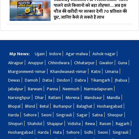
पालने वाले किसानों को बड़ा तोहफा!… अब इस
चीज की खरीदी पर सरकार देगी 70 प्रतिशत की
छूट, जानिए कैसे ले सकते हैं लाभ
Mp News:
Ujjain
Indore
Agar-malwa
Ashok-nagar
Alirajpur
Anuppur
Chhindwara
Chhatarpur
Gwalior
Guna
khargonewest-nimar
Khandwaeast-nimar
Katni
Umaria
Dewas
Damoh
Datia
Dindori
Dabra
Tikamgarh
Jhabua
Jabalpur
Barwani
Panna
Neemuch
Narmadapuram
Narsinghpur
Dhar
Ratlam
Morena
Mandsaur
Mandla
Bhopal
Bhind
Betul
Burhanpur
Balaghat
Hoshangabad
Harda
Sehore
Seoni
Singrauli
Sagar
Satna
Sheopur
Shivpuri
Shahdol
Shajapur
Vidisha
Rewa
Raisen
Rajgarh
Hoshangabad
Harda
Hata
Sehore
Sidhi
Seoni
Singrauli