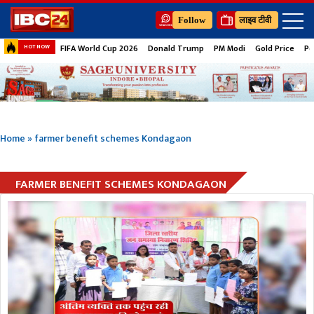
Follow
लाइव टीवी
FIFA World Cup 2026
Donald Trump
PM Modi
Gold Price
Pe
HOT NOW
Home
»
farmer benefit schemes Kondagaon
FARMER BENEFIT SCHEMES KONDAGAON