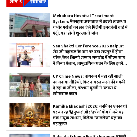
शीर्ष 5
समाचार
Mekahara Hospital Treatment
System: मेकाहारा अस्पताल में बदली व्यवस्था!
गंभीर मरीजों को अब ऐसे मिलेगी इमरजेंसी वार्ड में
एंट्री, यहां होगी शुरुआती जांच
Sen Shakti Conference 2026 Raipur:
सेन जी महाराज के नाम पर नवा रायपुर में होगा
चौक, केश शिल्पी सम्मान समारोह में सीएम साय
ने किया ऐलान, सामुदायिक भवन के लिए इतने
लाख रुपए देगी सरकार
UP Crime News: बॉथरूम में नहा रही साली
का बनाया वीडियो, फिर वायरल करने की धमकी
दे रहा था जीजा, परेशान युवती ने उठाया ये
खौफनाक कदम
Kamika Ekadashi 2026: कामिका एकादशी
पर बन रहे ‘द्विपुष्कर’ और ‘हर्षण’ योग में करें यह
एक अचूक साधना, मिलेगा “वाजपेय” यज्ञ का
महापुण्य!
Subsidy Scheme For Fishermen: मछली