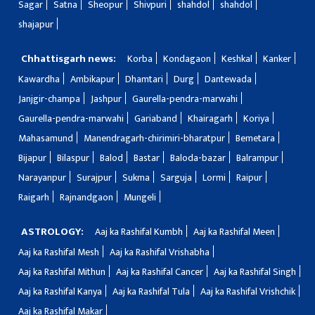
Sagar
Satna
Sheopur
Shivpuri
shahdol
shahdol
shajapur
Chhattisgarh news:
Korba
Kondagaon
Keshkal
Kanker
Kawardha
Ambikapur
Dhamtari
Durg
Dantewada
Janjgir-champa
Jashpur
Gaurella-pendra-marwahi
Gaurella-pendra-marwahi
Gariaband
Khairagarh
Koriya
Mahasamund
Manendragarh-chirimiri-bharatpur
Bemetara
Bijapur
Bilaspur
Balod
Bastar
Baloda-bazar
Balrampur
Narayanpur
Surajpur
Sukma
Sarguja
Lormi
Raipur
Raigarh
Rajnandgaon
Mungeli
ASTROLOGY:
Aaj ka Rashifal Kumbh
Aaj ka Rashifal Meen
Aaj ka Rashifal Mesh
Aaj ka Rashifal Vrishabha
Aaj ka Rashifal Mithun
Aaj ka Rashifal Cancer
Aaj ka Rashifal Singh
Aaj ka Rashifal Kanya
Aaj ka Rashifal Tula
Aaj ka Rashifal Vrishchik
Aaj ka Rashifal Makar