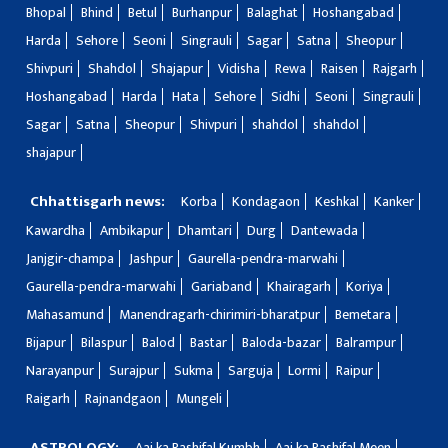
Bhopal
Bhind
Betul
Burhanpur
Balaghat
Hoshangabad
Harda
Sehore
Seoni
Singrauli
Sagar
Satna
Sheopur
Shivpuri
Shahdol
Shajapur
Vidisha
Rewa
Raisen
Rajgarh
Hoshangabad
Harda
Hata
Sehore
Sidhi
Seoni
Singrauli
Sagar
Satna
Sheopur
Shivpuri
shahdol
shahdol
shajapur
Chhattisgarh news:
Korba
Kondagaon
Keshkal
Kanker
Kawardha
Ambikapur
Dhamtari
Durg
Dantewada
Janjgir-champa
Jashpur
Gaurella-pendra-marwahi
Gaurella-pendra-marwahi
Gariaband
Khairagarh
Koriya
Mahasamund
Manendragarh-chirimiri-bharatpur
Bemetara
Bijapur
Bilaspur
Balod
Bastar
Baloda-bazar
Balrampur
Narayanpur
Surajpur
Sukma
Sarguja
Lormi
Raipur
Raigarh
Rajnandgaon
Mungeli
ASTROLOGY:
Aaj ka Rashifal Kumbh
Aaj ka Rashifal Meen