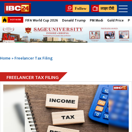
Follow
लाइव टीवी
FIFA World Cup 2026
Donald Trump
PM Modi
Gold Price
Pe
HOT NOW
Home
»
Freelancer Tax Filing
FREELANCER TAX FILING