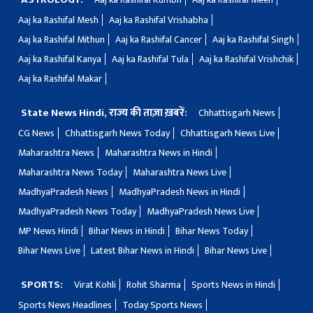
Aaj ka Rashifal Mesh
Aaj ka Rashifal Vrishabha
Aaj ka Rashifal Mithun
Aaj ka Rashifal Cancer
Aaj ka Rashifal Singh
Aaj ka Rashifal Kanya
Aaj ka Rashifal Tula
Aaj ka Rashifal Vrishchik
Aaj ka Rashifal Makar
State News Hindi, राज्य की ताज़ा ख़बरें:
Chhattisgarh News
CG News
Chhattisgarh News Today
Chhattisgarh News Live
Maharashtra News
Maharashtra News in Hindi
Maharashtra News Today
Maharashtra News Live
MadhyaPradesh News
MadhyaPradesh News in Hindi
MadhyaPradesh News Today
MadhyaPradesh News Live
MP News Hindi
Bihar News in Hindi
Bihar News Today
Bihar News Live
Latest Bihar News in Hindi
Bihar News Live
SPORTS:
Virat Kohli
Rohit Sharma
Sports News in Hindi
Sports News Headlines
Today Sports News