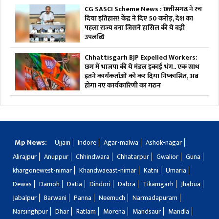
CG SASCI Scheme News : छत्तीसगढ़ ने रच
दिया इतिहास! केंद्र ने दिए 50 करोड़, देश का
पहला राज्य बना जिसने हासिल की ये बड़ी
उपलब्धि
Chhattisgarh BJP Expelled Workers:
छग में भाजपा की ये मंडल इकाई भंग.. एक साथ
इतने कार्यकर्ताओं को कर दिया निष्कासित, अब
होगा नए कार्यकारिणी का गठन
Mp News:
Ujjain
Indore
Agar-malwa
Ashok-nagar
Alirajpur
Anuppur
Chhindwara
Chhatarpur
Gwalior
Guna
khargonewest-nimar
Khandwaeast-nimar
Katni
Umaria
Dewas
Damoh
Datia
Dindori
Dabra
Tikamgarh
Jhabua
Jabalpur
Barwani
Panna
Neemuch
Narmadapuram
Narsinghpur
Dhar
Ratlam
Morena
Mandsaur
Mandla