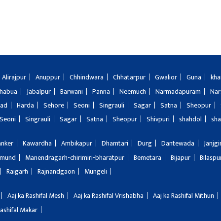
Alirajpur
Anuppur
Chhindwara
Chhatarpur
Gwalior
Guna
kha
Jhabua
Jabalpur
Barwani
Panna
Neemuch
Narmadapuram
Nar
bad
Harda
Sehore
Seoni
Singrauli
Sagar
Satna
Sheopur
Seoni
Singrauli
Sagar
Satna
Sheopur
Shivpuri
shahdol
sha
anker
Kawardha
Ambikapur
Dhamtari
Durg
Dantewada
Janjg
amund
Manendragarh-chirimiri-bharatpur
Bemetara
Bijapur
Bilaspu
Raigarh
Rajnandgaon
Mungeli
Aaj ka Rashifal Mesh
Aaj ka Rashifal Vrishabha
Aaj ka Rashifal Mithun
Rashifal Makar