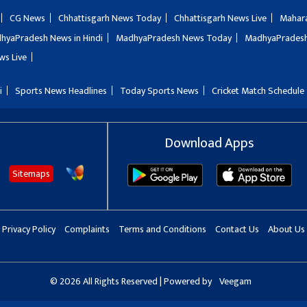
CG News
Chhattisgarh News Today
Chhattisgarh News Live
Mahar
hyaPradesh News in Hindi
MadhyaPradesh News Today
MadhyaPradesh
ws Live
i
Sports News Headlines
Today Sports News
Cricket Match Schedule
Download Apps
Sitemaps
Privacy Policy
Complaints
Terms and Conditions
Contact Us
About Us
© 2026 All Rights Reserved | Powered by
Veegam