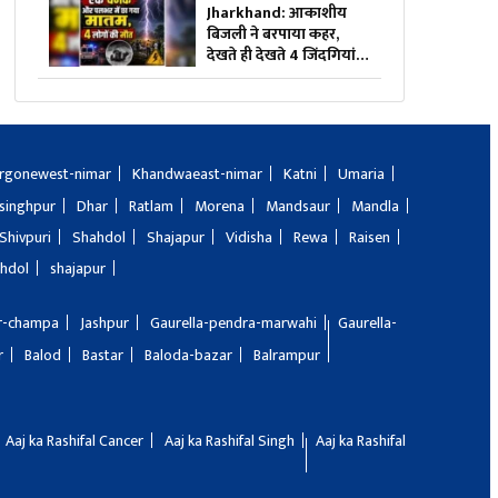
रुपए के ट्रांजेक्शन पर कितना
Jharkhand: आकाशीय
भुगतान करना होगा
बिजली ने बरपाया कहर,
देखते ही देखते 4 जिंदगियां
खत्म, घटना को लेकर इलाके
में फैली सनसनी
rgonewest-nimar
Khandwaeast-nimar
Katni
Umaria
singhpur
Dhar
Ratlam
Morena
Mandsaur
Mandla
Shivpuri
Shahdol
Shajapur
Vidisha
Rewa
Raisen
hdol
shajapur
ir-champa
Jashpur
Gaurella-pendra-marwahi
Gaurella-
r
Balod
Bastar
Baloda-bazar
Balrampur
Aaj ka Rashifal Cancer
Aaj ka Rashifal Singh
Aaj ka Rashifal