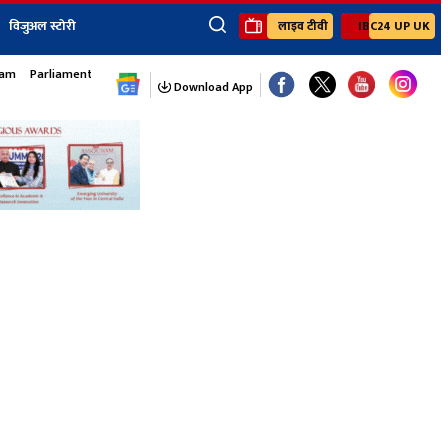
विजुअल स्टोरी
लाइव टीवी
IBC24 UP UK
×
sam
Parliament Monsoon Session
ेंट
खेल
जॉब्स न्यूज
Youtube Channels
Download App
यूथ कॉर्नर
IBC24
Ibc24 Jankarwan
IBC 24 Digital
Ibc24 Up-Uk
Ibc24 Madhya
Ibc24 Maidani
Ibc24 Sarguja
Ibc24 Bastar
Ibc24 Malwa
Ibc24 Mahakoshal