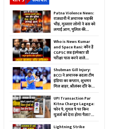
शीर्ष 5
समाचार
Patna Violence News:
राजधानी में अचानक भड़की
भीड़, गुस्साए लोगों ने बस को
लगाई आग, पुलिस की
गाड़ियों पर भी किया हमला,
जानें किस वजह से मचा
Who is News Kumar
हड़कंप
and Space Rani: कौन हैं
CGPSC सब इंस्पेक्टर प्री
परीक्षा पास करने वाले
स्पेसरानी, न्यूज़ कुमार और
तुफैल? कांग्रेस ने जिसे बताया
Shubman Gill Injury:
था फर्जी कैंडिडेट, ​अब सच्चाई
BCCI ने अचानक बदला टीम
आई सामने
इंडिया का कप्तान, शुभमन
गिल बाहर, श्रीलंका दौरे के
बीच आई बड़ी खबर
UPI Transaction Par
Kitna Charge Lagega:
फोन पे, गूगल पे पर किन
यूजर्स को देना होगा पैसा?
खुद निर्मला सीतारमण ने दी
जानकारी, जानिए 2000
Lightning Strike