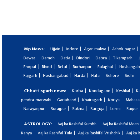
Mp News:
Ujjain
Indore
Agar-malwa
Ashok-nagar
Dewas
Damoh
Datia
Dindori
Dabra
Tikamgarh
Bhopal
Bhind
Betul
Burhanpur
Balaghat
Hoshanga
Rajgarh
Hoshangabad
Harda
Hata
Sehore
Sidhi
Chhattisgarh news:
Korba
Kondagaon
Keshkal
K
pendra-marwahi
Gariaband
Khairagarh
Koriya
Mahas
Narayanpur
Surajpur
Sukma
Sarguja
Lormi
Raipur
ASTROLOGY:
Aaj ka Rashifal Kumbh
Aaj ka Rashifal Meen
Kanya
Aaj ka Rashifal Tula
Aaj ka Rashifal Vrishchik
Aaj ka 