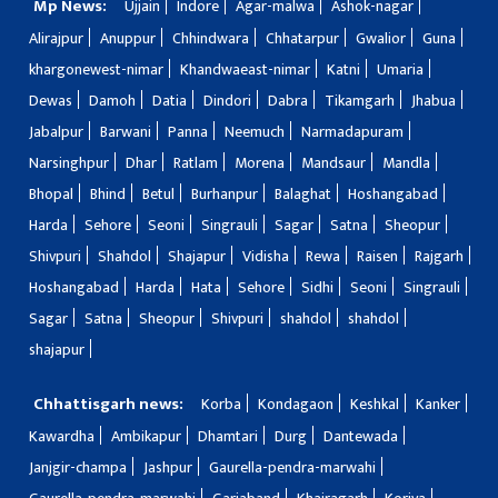
Mp News:
Ujjain
Indore
Agar-malwa
Ashok-nagar
Alirajpur
Anuppur
Chhindwara
Chhatarpur
Gwalior
Guna
khargonewest-nimar
Khandwaeast-nimar
Katni
Umaria
Dewas
Damoh
Datia
Dindori
Dabra
Tikamgarh
Jhabua
Jabalpur
Barwani
Panna
Neemuch
Narmadapuram
Narsinghpur
Dhar
Ratlam
Morena
Mandsaur
Mandla
Bhopal
Bhind
Betul
Burhanpur
Balaghat
Hoshangabad
Harda
Sehore
Seoni
Singrauli
Sagar
Satna
Sheopur
Shivpuri
Shahdol
Shajapur
Vidisha
Rewa
Raisen
Rajgarh
Hoshangabad
Harda
Hata
Sehore
Sidhi
Seoni
Singrauli
Sagar
Satna
Sheopur
Shivpuri
shahdol
shahdol
shajapur
Chhattisgarh news:
Korba
Kondagaon
Keshkal
Kanker
Kawardha
Ambikapur
Dhamtari
Durg
Dantewada
Janjgir-champa
Jashpur
Gaurella-pendra-marwahi