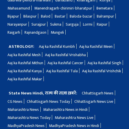
Gaurella-pendra-marwahi
Gariaband
Khairagarh
Koriya
Mahasamund
Manendragarh-chirimiri-bharatpur
Bemetara
Bijapur
Bilaspur
Balod
Bastar
Baloda-bazar
Balrampur
Narayanpur
Surajpur
Sukma
Sarguja
Lormi
Raipur
Raigarh
Rajnandgaon
Mungeli
ASTROLOGY:
Aaj ka Rashifal Kumbh
Aaj ka Rashifal Meen
Aaj ka Rashifal Mesh
Aaj ka Rashifal Vrishabha
Aaj ka Rashifal Mithun
Aaj ka Rashifal Cancer
Aaj ka Rashifal Singh
Aaj ka Rashifal Kanya
Aaj ka Rashifal Tula
Aaj ka Rashifal Vrishchik
Aaj ka Rashifal Makar
State News Hindi, राज्य की ताज़ा ख़बरें:
Chhattisgarh News
CG News
Chhattisgarh News Today
Chhattisgarh News Live
Maharashtra News
Maharashtra News in Hindi
Maharashtra News Today
Maharashtra News Live
MadhyaPradesh News
MadhyaPradesh News in Hindi