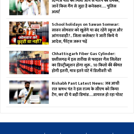
दिग्गज नेता को मिली जान से मारने की धमकी,
जानें किस गैंग से जुड़ा है कनेक्शन…. पुलिस
अलर्ट
School holidays on Sawan Somwar:
सावन सोमवार को खुलेंगे या बंद रहेंगे स्कूल और
आंगनवाड़ी?.. जिला कलेक्टर ने जारी किये ये
आदेश, पैरेंट्स जरूर पढ़ें
Chhattisgarh Fiber Gas Cylinder:
छत्तीसगढ़ में इस तारीख से फाइवर गैस सिलेंडर
का डिस्ट्रीब्यूशन होगा शुरू.. 10 किलो की कीमत
होगी इतनी, मात्र इतने घंटे में डिलीवरी भी
Rishabh Pant Latest News: जब आधी
रात ऋषभ पंत ने इस राज्य के सीएम को किया
टैग, कर दी ये बड़ी डिमांड….वायरल हो रहा पोस्ट