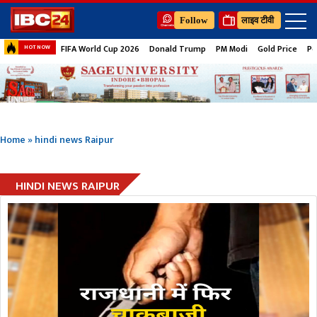
Follow
लाइव टीवी
FIFA World Cup 2026
Donald Trump
PM Modi
Gold Price
Pe
HOT NOW
Home
»
hindi news Raipur
HINDI NEWS RAIPUR