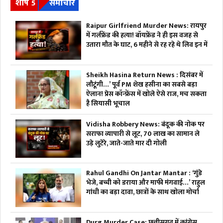
शीर्ष 5
समाचार
Raipur Girlfriend Murder News: रायपुर
में गर्लफ्रेंड की हत्या! बॉयफ्रेंड ने ही इस वजह से
उतारा मौत के घाट, 6 महीने से रह रहे थे लिव इन में
Sheikh Hasina Return News : दिसंबर में
लौटूंगी…’ पूर्व PM शेख हसीना का सबसे बड़ा
ऐलान! प्रेस कॉन्फ्रेंस में खोले ऐसे राज, मच सकता
है सियासी भूचाल
Vidisha Robbery News: बंदूक की नोक पर
सराफा व्यापारी से लूट, 70 लाख का सामान ले
उड़े लुटेरे, जाते-जाते मार दी गोली
Rahul Gandhi On Jantar Mantar : ‘गुंडे
भेजे, बच्ची को डराया और माफी मंगवाई…’ राहुल
गांधी का बड़ा दावा, छात्रों के साथ खोला मोर्चा
Durg Murder Case: छत्तीसगढ़ में कांग्रेस