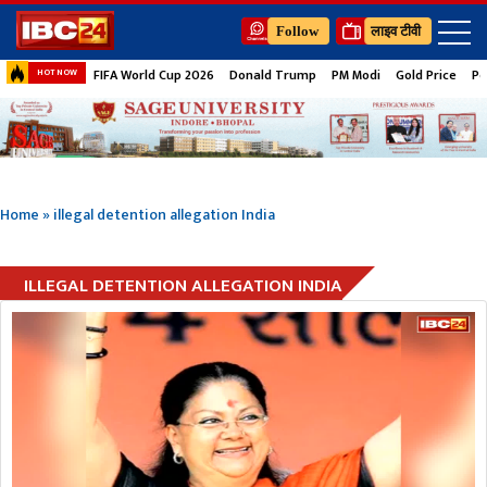
Follow
लाइव टीवी
FIFA World Cup 2026
Donald Trump
PM Modi
Gold Price
Pe
HOT NOW
Home
»
illegal detention allegation India
ILLEGAL DETENTION ALLEGATION INDIA