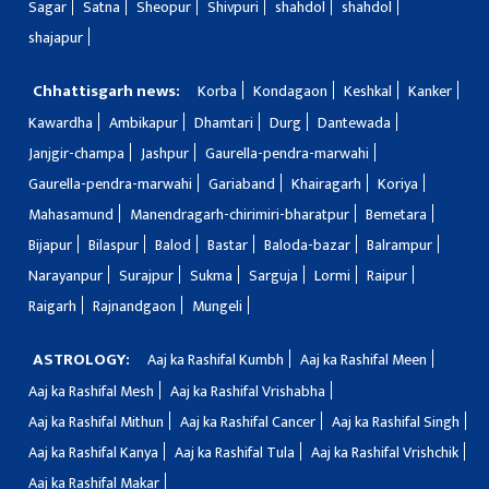
Sagar
Satna
Sheopur
Shivpuri
shahdol
shahdol
shajapur
Chhattisgarh news:
Korba
Kondagaon
Keshkal
Kanker
Kawardha
Ambikapur
Dhamtari
Durg
Dantewada
Janjgir-champa
Jashpur
Gaurella-pendra-marwahi
Gaurella-pendra-marwahi
Gariaband
Khairagarh
Koriya
Mahasamund
Manendragarh-chirimiri-bharatpur
Bemetara
Bijapur
Bilaspur
Balod
Bastar
Baloda-bazar
Balrampur
Narayanpur
Surajpur
Sukma
Sarguja
Lormi
Raipur
Raigarh
Rajnandgaon
Mungeli
ASTROLOGY:
Aaj ka Rashifal Kumbh
Aaj ka Rashifal Meen
Aaj ka Rashifal Mesh
Aaj ka Rashifal Vrishabha
Aaj ka Rashifal Mithun
Aaj ka Rashifal Cancer
Aaj ka Rashifal Singh
Aaj ka Rashifal Kanya
Aaj ka Rashifal Tula
Aaj ka Rashifal Vrishchik
Aaj ka Rashifal Makar