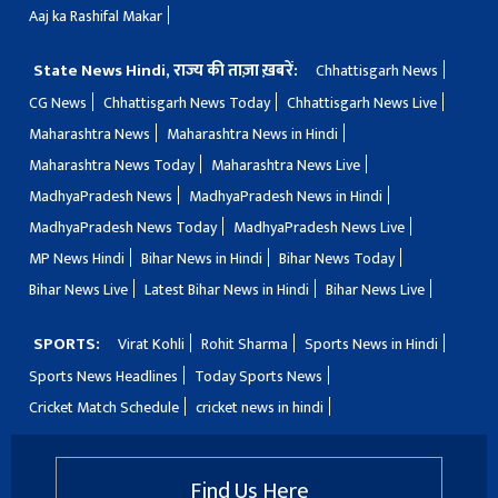
Aaj ka Rashifal Makar
State News Hindi, राज्य की ताज़ा ख़बरें:
Chhattisgarh News
CG News
Chhattisgarh News Today
Chhattisgarh News Live
Maharashtra News
Maharashtra News in Hindi
Maharashtra News Today
Maharashtra News Live
MadhyaPradesh News
MadhyaPradesh News in Hindi
MadhyaPradesh News Today
MadhyaPradesh News Live
MP News Hindi
Bihar News in Hindi
Bihar News Today
Bihar News Live
Latest Bihar News in Hindi
Bihar News Live
SPORTS:
Virat Kohli
Rohit Sharma
Sports News in Hindi
Sports News Headlines
Today Sports News
Cricket Match Schedule
cricket news in hindi
Find Us Here