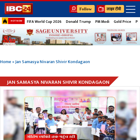
Follow
लाइव टीवी
FIFA World Cup 2026
Donald Trump
PM Modi
Gold Price
Pe
HOT NOW
Home
»
Jan Samasya Nivaran Shivir Kondagaon
JAN SAMASYA NIVARAN SHIVIR KONDAGAON