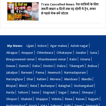
Train Cancelled News: रेल यात्रियों के लिए
जरूरी खबर! 6 दिनों तक रद्द रहेगी ये ट्रेन, सफर
से पहले चेक करें स्टेटस
Mp News:
Ujjain
Indore
Agar-malwa
Ashok-nagar
Alirajpur
Anuppur
Chhindwara
Chhatarpur
Gwalior
Guna
khargonewest-nimar
Khandwaeast-nimar
Katni
Umaria
Dewas
Damoh
Datia
Dindori
Dabra
Tikamgarh
Jhabua
Jabalpur
Barwani
Panna
Neemuch
Narmadapuram
Narsinghpur
Dhar
Ratlam
Morena
Mandsaur
Mandla
Bhopal
Bhind
Betul
Burhanpur
Balaghat
Hoshangabad
Harda
Sehore
Seoni
Singrauli
Sagar
Satna
Sheopur
Shivpuri
Shahdol
Shajapur
Vidisha
Rewa
Raisen
Rajgarh
Hoshangabad
Harda
Hata
Sehore
Sidhi
Seoni
Singrauli