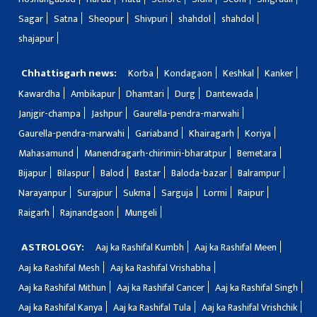
Sagar
Satna
Sheopur
Shivpuri
shahdol
shahdol
shajapur
Chhattisgarh news:
Korba
Kondagaon
Keshkal
Kanker
Kawardha
Ambikapur
Dhamtari
Durg
Dantewada
Janjgir-champa
Jashpur
Gaurella-pendra-marwahi
Gaurella-pendra-marwahi
Gariaband
Khairagarh
Koriya
Mahasamund
Manendragarh-chirimiri-bharatpur
Bemetara
Bijapur
Bilaspur
Balod
Bastar
Baloda-bazar
Balrampur
Narayanpur
Surajpur
Sukma
Sarguja
Lormi
Raipur
Raigarh
Rajnandgaon
Mungeli
ASTROLOGY:
Aaj ka Rashifal Kumbh
Aaj ka Rashifal Meen
Aaj ka Rashifal Mesh
Aaj ka Rashifal Vrishabha
Aaj ka Rashifal Mithun
Aaj ka Rashifal Cancer
Aaj ka Rashifal Singh
Aaj ka Rashifal Kanya
Aaj ka Rashifal Tula
Aaj ka Rashifal Vrishchik