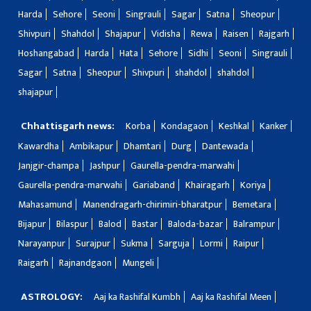
Harda
Sehore
Seoni
Singrauli
Sagar
Satna
Sheopur
Shivpuri
Shahdol
Shajapur
Vidisha
Rewa
Raisen
Rajgarh
Hoshangabad
Harda
Hata
Sehore
Sidhi
Seoni
Singrauli
Sagar
Satna
Sheopur
Shivpuri
shahdol
shahdol
shajapur
Chhattisgarh news:
Korba
Kondagaon
Keshkal
Kanker
Kawardha
Ambikapur
Dhamtari
Durg
Dantewada
Janjgir-champa
Jashpur
Gaurella-pendra-marwahi
Gaurella-pendra-marwahi
Gariaband
Khairagarh
Koriya
Mahasamund
Manendragarh-chirimiri-bharatpur
Bemetara
Bijapur
Bilaspur
Balod
Bastar
Baloda-bazar
Balrampur
Narayanpur
Surajpur
Sukma
Sarguja
Lormi
Raipur
Raigarh
Rajnandgaon
Mungeli
ASTROLOGY:
Aaj ka Rashifal Kumbh
Aaj ka Rashifal Meen