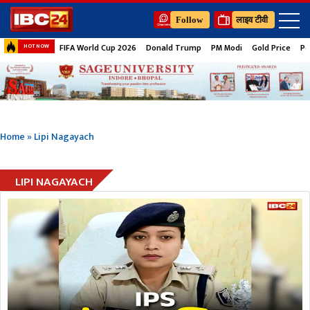
Follow
लाइव टीवी
FIFA World Cup 2026
Donald Trump
PM Modi
Gold Price
Pe
HOT NOW
Home
»
Lipi Nagayach
LIPI NAGAYACH