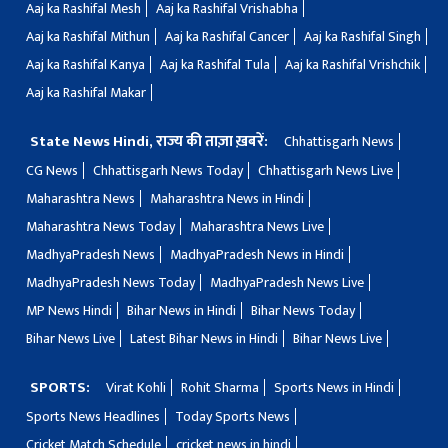
Aaj ka Rashifal Mesh
Aaj ka Rashifal Vrishabha
Aaj ka Rashifal Mithun
Aaj ka Rashifal Cancer
Aaj ka Rashifal Singh
Aaj ka Rashifal Kanya
Aaj ka Rashifal Tula
Aaj ka Rashifal Vrishchik
Aaj ka Rashifal Makar
State News Hindi, राज्य की ताज़ा ख़बरें:
Chhattisgarh News
CG News
Chhattisgarh News Today
Chhattisgarh News Live
Maharashtra News
Maharashtra News in Hindi
Maharashtra News Today
Maharashtra News Live
MadhyaPradesh News
MadhyaPradesh News in Hindi
MadhyaPradesh News Today
MadhyaPradesh News Live
MP News Hindi
Bihar News in Hindi
Bihar News Today
Bihar News Live
Latest Bihar News in Hindi
Bihar News Live
SPORTS:
Virat Kohli
Rohit Sharma
Sports News in Hindi
Sports News Headlines
Today Sports News
Cricket Match Schedule
cricket news in hindi