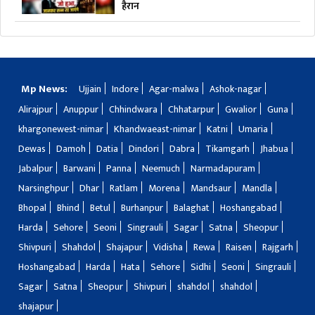
हैरान
Mp News:
Ujjain
Indore
Agar-malwa
Ashok-nagar
Alirajpur
Anuppur
Chhindwara
Chhatarpur
Gwalior
Guna
khargonewest-nimar
Khandwaeast-nimar
Katni
Umaria
Dewas
Damoh
Datia
Dindori
Dabra
Tikamgarh
Jhabua
Jabalpur
Barwani
Panna
Neemuch
Narmadapuram
Narsinghpur
Dhar
Ratlam
Morena
Mandsaur
Mandla
Bhopal
Bhind
Betul
Burhanpur
Balaghat
Hoshangabad
Harda
Sehore
Seoni
Singrauli
Sagar
Satna
Sheopur
Shivpuri
Shahdol
Shajapur
Vidisha
Rewa
Raisen
Rajgarh
Hoshangabad
Harda
Hata
Sehore
Sidhi
Seoni
Singrauli
Sagar
Satna
Sheopur
Shivpuri
shahdol
shahdol
shajapur