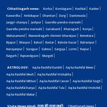
Chhattisgarh news:
Korba
Kondagaon
Keshkal
Kanker
Kawardha
Ambikapur
Dhamtari
Durg
Dantewada
Janjgir-champa
Jashpur
Gaurella-pendra-marwahi
Gaurella-pendra-marwahi
Gariaband
Khairagarh
Koriya
Mahasamund
Manendragarh-chirimiri-bharatpur
Bemetara
Bijapur
Bilaspur
Balod
Bastar
Baloda-bazar
Balrampur
Narayanpur
Surajpur
Sukma
Sarguja
Lormi
Raipur
Raigarh
Rajnandgaon
Mungeli
ASTROLOGY:
Aaj ka Rashifal Kumbh
Aaj ka Rashifal Meen
Aaj ka Rashifal Mesh
Aaj ka Rashifal Vrishabha
Aaj ka Rashifal Mithun
Aaj ka Rashifal Cancer
Aaj ka Rashifal Singh
Aaj ka Rashifal Kanya
Aaj ka Rashifal Tula
Aaj ka Rashifal Vrishchik
Aaj ka Rashifal Makar
State News Hindi, राज्य की ताज़ा ख़बरें:
Chhattisgarh News