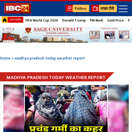
Follow
लाइव टीवी
FIFA World Cup 2026
Donald Trump
PM Modi
Gold Price
Pe
HOT NOW
Home
»
madhya pradesh today weather report
MADHYA PRADESH TODAY WEATHER REPORT