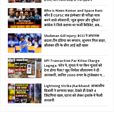
Who is News Kumar and Space Rani:
कौन हैं CGPSC सब इंस्पेक्टर प्री परीक्षा पास
करने वाले स्पेसरानी, न्यूज़ कुमार और तुफैल?
कांग्रेस ने जिसे बताया था फर्जी कैंडिडेट, ​अब
सच्चाई आई सामने
Shubman Gill Injury: BCCI ने अचानक
बदला टीम इंडिया का कप्तान, शुभमन गिल बाहर,
श्रीलंका दौरे के बीच आई बड़ी खबर
UPI Transaction Par Kitna Charge
Lagega: फोन पे, गूगल पे पर किन यूजर्स को
देना होगा पैसा? खुद निर्मला सीतारमण ने दी
जानकारी, जानिए 2000 रुपए के ट्रांजेक्शन पर
कितना भुगतान करना होगा
Lightning Strike Jharkhand: आकाशीय
बिजली ने बरपाया कहर, देखते ही देखते 4
जिंदगियां खत्म, घटना को लेकर इलाके में फैली
सनसनी