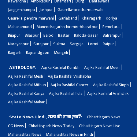
Kawardha
Ambikapur
Dhamtari
Durg
Dantewada
Janjgir-champa
Jashpur
Gaurella-pendra-marwahi
Gaurella-pendra-marwahi
Gariaband
Khairagarh
Koriya
Mahasamund
Manendragarh-chirimiri-bharatpur
Bemetara
Bijapur
Bilaspur
Balod
Bastar
Baloda-bazar
Balrampur
Narayanpur
Surajpur
Sukma
Sarguja
Lormi
Raipur
Raigarh
Rajnandgaon
Mungeli
ASTROLOGY:
Aaj ka Rashifal Kumbh
Aaj ka Rashifal Meen
Aaj ka Rashifal Mesh
Aaj ka Rashifal Vrishabha
Aaj ka Rashifal Mithun
Aaj ka Rashifal Cancer
Aaj ka Rashifal Singh
Aaj ka Rashifal Kanya
Aaj ka Rashifal Tula
Aaj ka Rashifal Vrishchik
Aaj ka Rashifal Makar
State News Hindi, राज्य की ताज़ा ख़बरें:
Chhattisgarh News
CG News
Chhattisgarh News Today
Chhattisgarh News Live
Maharashtra News
Maharashtra News in Hindi