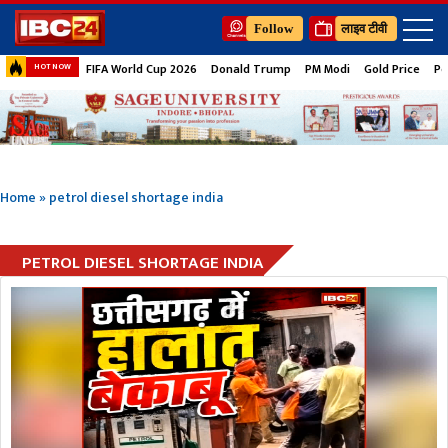
Follow
लाइव टीवी
FIFA World Cup 2026
Donald Trump
PM Modi
Gold Price
Pe
HOT NOW
Home
»
petrol diesel shortage india
PETROL DIESEL SHORTAGE INDIA