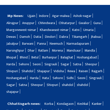
Mp News:
Ujjain
Indore
Agar-malwa
Ashok-nagar
Alirajpur
Anuppur
Chhindwara
Chhatarpur
Gwalior
Guna
khargonewest-nimar
Khandwaeast-nimar
Katni
Umaria
Dewas
Damoh
Datia
Dindori
Dabra
Tikamgarh
Jhabua
Jabalpur
Barwani
Panna
Neemuch
Narmadapuram
Narsinghpur
Dhar
Ratlam
Morena
Mandsaur
Mandla
Bhopal
Bhind
Betul
Burhanpur
Balaghat
Hoshangabad
Harda
Sehore
Seoni
Singrauli
Sagar
Satna
Sheopur
Shivpuri
Shahdol
Shajapur
Vidisha
Rewa
Raisen
Rajgarh
Hoshangabad
Harda
Hata
Sehore
Sidhi
Seoni
Singrauli
Sagar
Satna
Sheopur
Shivpuri
shahdol
shahdol
shajapur
Chhattisgarh news:
Korba
Kondagaon
Keshkal
Kanker