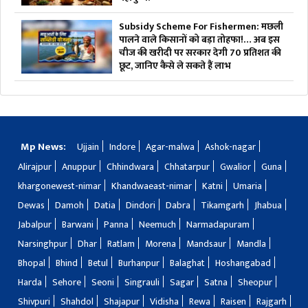
Subsidy Scheme For Fishermen: मछली
पालने वाले किसानों को बड़ा तोहफा!… अब इस
चीज की खरीदी पर सरकार देगी 70 प्रतिशत की
छूट, जानिए कैसे ले सकते हैं लाभ
Mp News:
Ujjain
Indore
Agar-malwa
Ashok-nagar
Alirajpur
Anuppur
Chhindwara
Chhatarpur
Gwalior
Guna
khargonewest-nimar
Khandwaeast-nimar
Katni
Umaria
Dewas
Damoh
Datia
Dindori
Dabra
Tikamgarh
Jhabua
Jabalpur
Barwani
Panna
Neemuch
Narmadapuram
Narsinghpur
Dhar
Ratlam
Morena
Mandsaur
Mandla
Bhopal
Bhind
Betul
Burhanpur
Balaghat
Hoshangabad
Harda
Sehore
Seoni
Singrauli
Sagar
Satna
Sheopur
Shivpuri
Shahdol
Shajapur
Vidisha
Rewa
Raisen
Rajgarh