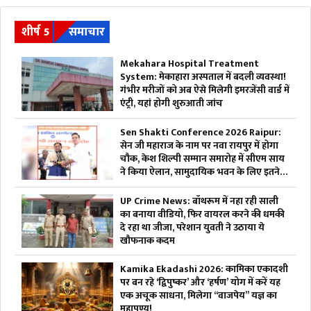
शीर्ष 5
समाचार
Mekahara Hospital Treatment
System: मेकाहारा अस्पताल में बदली व्यवस्था!
गंभीर मरीजों को अब ऐसे मिलेगी इमरजेंसी वार्ड में
एंट्री, यहां होगी शुरुआती जांच
Sen Shakti Conference 2026 Raipur:
सेन जी महाराज के नाम पर नवा रायपुर में होगा
चौक, केश शिल्पी सम्मान समारोह में सीएम साय
ने किया ऐलान, सामुदायिक भवन के लिए इतने
लाख रुपए देगी सरकार
UP Crime News: बॉथरूम में नहा रही साली
का बनाया वीडियो, फिर वायरल करने की धमकी
दे रहा था जीजा, परेशान युवती ने उठाया ये
खौफनाक कदम
Kamika Ekadashi 2026: कामिका एकादशी
पर बन रहे ‘द्विपुष्कर’ और ‘हर्षण’ योग में करें यह
एक अचूक साधना, मिलेगा “वाजपेय” यज्ञ का
महापुण्य!