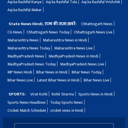
Aaj ka Rashifal Kanya
Aaj ka Rashifal Tula
Aaj ka Rashifal Vrishchik
Aaj ka Rashifal Makar
State News Hindi, राज्य की ताज़ा ख़बरें:
Chhattisgarh News
CG News
Chhattisgarh News Today
Chhattisgarh News Live
Maharashtra News
Maharashtra News in Hindi
Maharashtra News Today
Maharashtra News Live
MadhyaPradesh News
MadhyaPradesh News in Hindi
MadhyaPradesh News Today
MadhyaPradesh News Live
MP News Hindi
Bihar News in Hindi
Bihar News Today
Bihar News Live
Latest Bihar News in Hindi
Bihar News Live
SPORTS:
Virat Kohli
Rohit Sharma
Sports News in Hindi
Sports News Headlines
Today Sports News
Cricket Match Schedule
cricket news in hindi