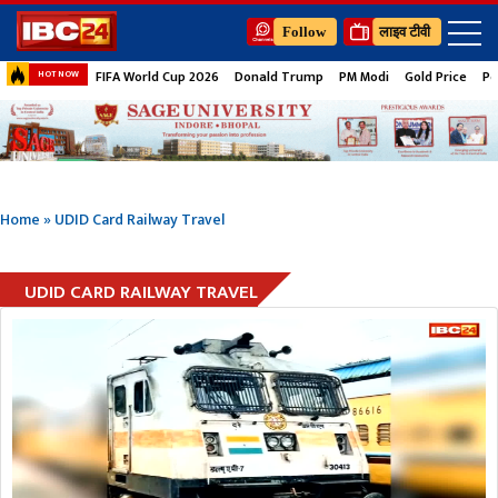
Follow
लाइव टीवी
FIFA World Cup 2026
Donald Trump
PM Modi
Gold Price
Pe
HOT NOW
Home
»
UDID Card Railway Travel
UDID CARD RAILWAY TRAVEL