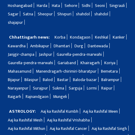
Hoshangabad
Harda
Hata
Sehore
Sidhi
Seoni
Singrauli
Sagar
Satna
Sheopur
Shivpuri
shahdol
shahdol
shajapur
Chhattisgarh news:
Korba
Kondagaon
Keshkal
Kanker
Kawardha
Ambikapur
Dhamtari
Durg
Dantewada
Janjgir-champa
Jashpur
Gaurella-pendra-marwahi
Gaurella-pendra-marwahi
Gariaband
Khairagarh
Koriya
Mahasamund
Manendragarh-chirimiri-bharatpur
Bemetara
Bijapur
Bilaspur
Balod
Bastar
Baloda-bazar
Balrampur
Narayanpur
Surajpur
Sukma
Sarguja
Lormi
Raipur
Raigarh
Rajnandgaon
Mungeli
ASTROLOGY:
Aaj ka Rashifal Kumbh
Aaj ka Rashifal Meen
Aaj ka Rashifal Mesh
Aaj ka Rashifal Vrishabha
Aaj ka Rashifal Mithun
Aaj ka Rashifal Cancer
Aaj ka Rashifal Singh