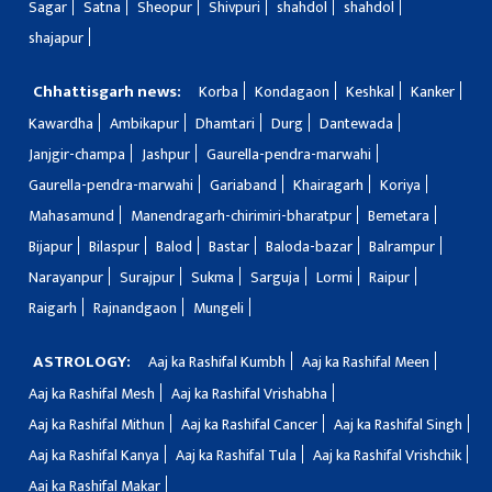
Sagar
Satna
Sheopur
Shivpuri
shahdol
shahdol
shajapur
Chhattisgarh news:
Korba
Kondagaon
Keshkal
Kanker
Kawardha
Ambikapur
Dhamtari
Durg
Dantewada
Janjgir-champa
Jashpur
Gaurella-pendra-marwahi
Gaurella-pendra-marwahi
Gariaband
Khairagarh
Koriya
Mahasamund
Manendragarh-chirimiri-bharatpur
Bemetara
Bijapur
Bilaspur
Balod
Bastar
Baloda-bazar
Balrampur
Narayanpur
Surajpur
Sukma
Sarguja
Lormi
Raipur
Raigarh
Rajnandgaon
Mungeli
ASTROLOGY:
Aaj ka Rashifal Kumbh
Aaj ka Rashifal Meen
Aaj ka Rashifal Mesh
Aaj ka Rashifal Vrishabha
Aaj ka Rashifal Mithun
Aaj ka Rashifal Cancer
Aaj ka Rashifal Singh
Aaj ka Rashifal Kanya
Aaj ka Rashifal Tula
Aaj ka Rashifal Vrishchik
Aaj ka Rashifal Makar