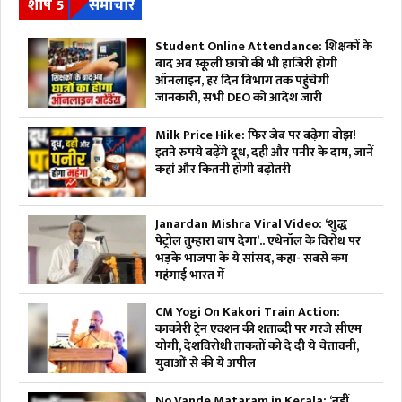
शीर्ष 5
समाचार
Student Online Attendance: शिक्षकों के
बाद अब स्कूली छात्रों की भी हाजिरी होगी
ऑनलाइन, हर दिन विभाग तक पहुंचेगी
जानकारी, सभी DEO को आदेश जारी
Milk Price Hike: फिर जेब पर बढ़ेगा बोझ!
इतने रुपये बढ़ेंगे दूध, दही और पनीर के दाम, जानें
कहां और कितनी होगी बढ़ोतरी
Janardan Mishra Viral Video: ‘शुद्ध
पेट्रोल तुम्हारा बाप देगा’.. एथेनॉल के विरोध पर
भड़के भाजपा के ये सांसद, कहा- सबसे कम
महंगाई भारत में
CM Yogi On Kakori Train Action:
काकोरी ट्रेन एक्शन की शताब्दी पर गरजे सीएम
योगी, देशविरोधी ताकतों को दे दी ये चेतावनी,
युवाओं से की ये अपील
No Vande Mataram in Kerala: ‘नहीं