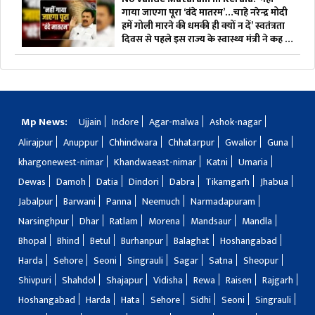
गाया जाएगा पूरा ‘वंदे मातरम’…चाहे नरेन्द्र मोदी
हमें गोली मारने की धमकी ही क्यों न दें’ स्वतंत्रता
दिवस से पहले इस राज्य के स्वास्थ्य मंत्री ने कह दी
बड़ी बात
Mp News:
Ujjain
Indore
Agar-malwa
Ashok-nagar
Alirajpur
Anuppur
Chhindwara
Chhatarpur
Gwalior
Guna
khargonewest-nimar
Khandwaeast-nimar
Katni
Umaria
Dewas
Damoh
Datia
Dindori
Dabra
Tikamgarh
Jhabua
Jabalpur
Barwani
Panna
Neemuch
Narmadapuram
Narsinghpur
Dhar
Ratlam
Morena
Mandsaur
Mandla
Bhopal
Bhind
Betul
Burhanpur
Balaghat
Hoshangabad
Harda
Sehore
Seoni
Singrauli
Sagar
Satna
Sheopur
Shivpuri
Shahdol
Shajapur
Vidisha
Rewa
Raisen
Rajgarh
Hoshangabad
Harda
Hata
Sehore
Sidhi
Seoni
Singrauli