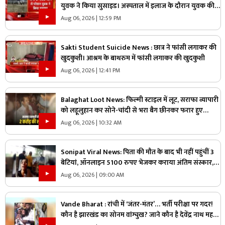
युवक ने किया सुसाइड। अस्पताल में इलाज के दौरान युवक की
मौत
Aug 06, 2026 | 12:59 PM
Sakti Student Suicide News : छात्र ने फांसी लगाकर की
खुदकुशी। आश्रम के बाथरुम में फांसी लगाकर की खुदकुशी
Aug 06, 2026 | 12:41 PM
Balaghat Loot News: फिल्मी स्टाइल में लूट, सराफा व्यापारी
को लहूलुहान कर सोने-चांदी से भरा बैग छीनकर फरार हुए
बदमाश, पूरे शहर में नाकेबंदी
Aug 06, 2026 | 10:32 AM
Sonipat Viral News: पिता की मौत के बाद भी नहीं पहुंचीं 3
बेटियां, ऑनलाइन 5100 रुपए भेजकर कराया अंतिम संस्कार,
वीडियो कॉल पर बोली- “अभी और कितना टाइम लगेगा?”
Aug 06, 2026 | 09:00 AM
Vande Bharat : रांची में ‘जंतर-मंतर’… भर्ती परीक्षा पर गदर!
कौन है झारखंड का सोनम वांग्चुख? जाने कौन है देवेंद्र नाथ महतो