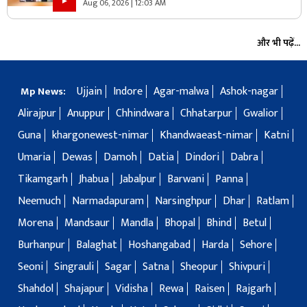
?
Aug 06, 2026 | 12:03 AM
और भी पढ़ें...
Ujjain
Indore
Agar-malwa
Ashok-nagar
Mp News:
Alirajpur
Anuppur
Chhindwara
Chhatarpur
Gwalior
Guna
khargonewest-nimar
Khandwaeast-nimar
Katni
Umaria
Dewas
Damoh
Datia
Dindori
Dabra
Tikamgarh
Jhabua
Jabalpur
Barwani
Panna
Neemuch
Narmadapuram
Narsinghpur
Dhar
Ratlam
Morena
Mandsaur
Mandla
Bhopal
Bhind
Betul
Burhanpur
Balaghat
Hoshangabad
Harda
Sehore
Seoni
Singrauli
Sagar
Satna
Sheopur
Shivpuri
Shahdol
Shajapur
Vidisha
Rewa
Raisen
Rajgarh