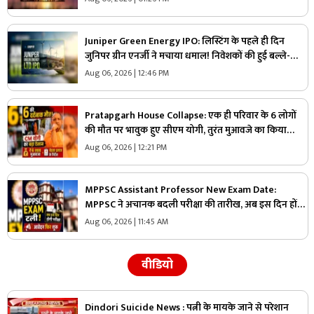
Juniper Green Energy IPO: लिस्टिंग के पहले ही दिन
जुनिपर ग्रीन एनर्जी ने मचाया धमाल! निवेशकों की हुई बल्ले-
बल्ले, क्या आगे भी जारी रहेगा कमाई का सिलसिला?
Aug 06, 2026 | 12:46 PM
Pratapgarh House Collapse: एक ही परिवार के 6 लोगों
की मौत पर भावुक हुए सीएम योगी, तुरंत मुआवजे का किया
ऐलान, घायल युवक के बेहतर इलाज के दिए निर्देश
Aug 06, 2026 | 12:21 PM
MPPSC Assistant Professor New Exam Date:
MPPSC ने अचानक बदली परीक्षा की तारीख, अब इस दिन होंगे
एग्जाम…अगर आपने आवेदन नहीं किया तो अभी है मौका
Aug 06, 2026 | 11:45 AM
वीडियो
Dindori Suicide News : पत्नी के मायके जाने से परेशान