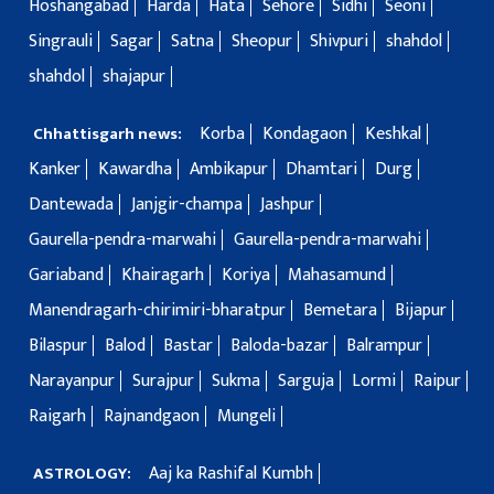
Hoshangabad
Harda
Hata
Sehore
Sidhi
Seoni
Singrauli
Sagar
Satna
Sheopur
Shivpuri
shahdol
shahdol
shajapur
Korba
Kondagaon
Keshkal
Chhattisgarh news:
Kanker
Kawardha
Ambikapur
Dhamtari
Durg
Dantewada
Janjgir-champa
Jashpur
Gaurella-pendra-marwahi
Gaurella-pendra-marwahi
Gariaband
Khairagarh
Koriya
Mahasamund
Manendragarh-chirimiri-bharatpur
Bemetara
Bijapur
Bilaspur
Balod
Bastar
Baloda-bazar
Balrampur
Narayanpur
Surajpur
Sukma
Sarguja
Lormi
Raipur
Raigarh
Rajnandgaon
Mungeli
Aaj ka Rashifal Kumbh
ASTROLOGY: