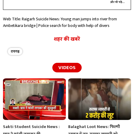
और भी पढ़ें...
Web Title: Raigarh Suicide News: Young man jumps into river from
Ambetikara bridge | Police search for body with help of divers
शहर की खबरें
रायगढ़
VIDEOS
Sakti Student Suicide News :
Balaghat Loot News: फिल्मी