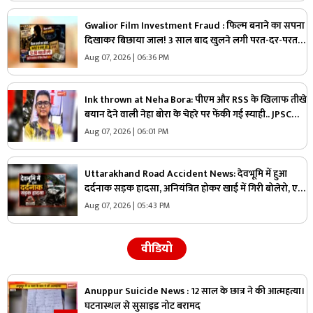
Gwalior Film Investment Fraud : फिल्म बनाने का सपना
दिखाकर बिछाया जाल! 3 साल बाद खुलने लगी परत-दर-परत
कहानी, सच्चाई पता चली तो उड़ गए होश
Aug 07, 2026 | 06:36 PM
Ink thrown at Neha Bora: पीएम और RSS के खिलाफ तीखे
बयान देने वाली नेहा बोरा के चेहरे पर फेंकी गई स्याही.. JPSC
आंदोलन के दौरान सामने आई घटना, देखें वीडियो
Aug 07, 2026 | 06:01 PM
Uttarakhand Road Accident News: देवभूमि में हुआ
दर्दनाक सड़क हादसा, अनियंत्रित होकर खाई में गिरी बोलेरो, एक
ही परिवार के इतने लोगों की हुई मौत
Aug 07, 2026 | 05:43 PM
वीडियो
Anuppur Suicide News : 12 साल के छात्र ने की आत्महत्या।
घटनास्थल से सुसाइड नोट बरामद