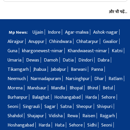
और भी पढ़ें...
Ujjain
Indore
Agar-malwa
Ashok-nagar
Mp News:
Alirajpur
Anuppur
Chhindwara
Chhatarpur
Gwalior
Guna
khargonewest-nimar
Khandwaeast-nimar
Katni
Umaria
Dewas
Damoh
Datia
Dindori
Dabra
Tikamgarh
Jhabua
Jabalpur
Barwani
Panna
Neemuch
Narmadapuram
Narsinghpur
Dhar
Ratlam
Morena
Mandsaur
Mandla
Bhopal
Bhind
Betul
Burhanpur
Balaghat
Hoshangabad
Harda
Sehore
Seoni
Singrauli
Sagar
Satna
Sheopur
Shivpuri
Shahdol
Shajapur
Vidisha
Rewa
Raisen
Rajgarh
Hoshangabad
Harda
Hata
Sehore
Sidhi
Seoni