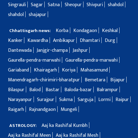
Singrauli
Sagar
Satna
Sheopur
Shivpuri
shahdol
shahdol
shajapur
Korba
Kondagaon
Keshkal
Chhattisgarh news:
Kanker
Kawardha
Ambikapur
Dhamtari
Durg
Dantewada
Janjgir-champa
Jashpur
Gaurella-pendra-marwahi
Gaurella-pendra-marwahi
Gariaband
Khairagarh
Koriya
Mahasamund
Manendragarh-chirimiri-bharatpur
Bemetara
Bijapur
Bilaspur
Balod
Bastar
Baloda-bazar
Balrampur
Narayanpur
Surajpur
Sukma
Sarguja
Lormi
Raipur
Raigarh
Rajnandgaon
Mungeli
Aaj ka Rashifal Kumbh
ASTROLOGY:
Aaj ka Rashifal Meen
Aaj ka Rashifal Mesh