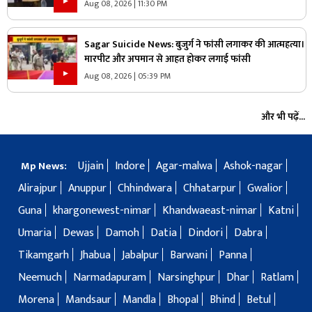
देखिए ये पूरा वीडियो
Aug 08, 2026 | 11:30 PM
Sagar Suicide News: बुजुर्ग ने फांसी लगाकर की आत्महत्या।
मारपीट और अपमान से आहत होकर लगाई फांसी
Aug 08, 2026 | 05:39 PM
और भी पढ़ें...
Ujjain
Indore
Agar-malwa
Ashok-nagar
Mp News:
Alirajpur
Anuppur
Chhindwara
Chhatarpur
Gwalior
Guna
khargonewest-nimar
Khandwaeast-nimar
Katni
Umaria
Dewas
Damoh
Datia
Dindori
Dabra
Tikamgarh
Jhabua
Jabalpur
Barwani
Panna
Neemuch
Narmadapuram
Narsinghpur
Dhar
Ratlam
Morena
Mandsaur
Mandla
Bhopal
Bhind
Betul