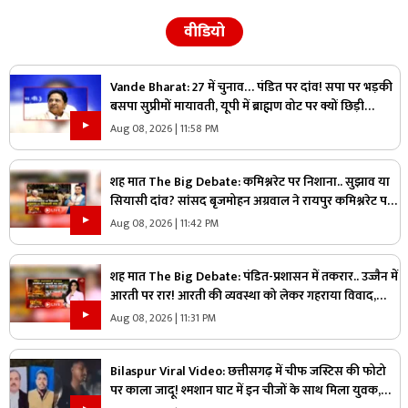
वीडियो
Vande Bharat: 27 में चुनाव… पंडित पर दांव! सपा पर भड़की
बसपा सुप्रीमों मायावती, यूपी में ब्राह्मण वोट पर क्यों छिड़ी
महाभारत?
Aug 08, 2026 | 11:58 PM
शह मात The Big Debate: कमिश्नरेट पर निशाना.. सुझाव या
सियासी दांव? सांसद बृजमोहन अग्रवाल ने रायपुर कमिश्नरेट पर
उठाए सवाल, क्या वाकई में सिस्टम में सुधार की है जरूरत
Aug 08, 2026 | 11:42 PM
शह मात The Big Debate: पंडित-प्रशासन में तकरार.. उज्जैन में
आरती पर रार! आरती की व्यवस्था को लेकर गहराया विवाद,
आरती के अधिकार को लेकर क्यों उग्र हुए पंडित?
Aug 08, 2026 | 11:31 PM
Bilaspur Viral Video: छत्तीसगढ़ में चीफ जस्टिस की फोटो
पर काला जादू! श्मशान घाट में इन चीजों के साथ मिला युवक,