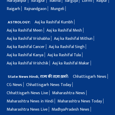
Narayanpur
Surajpur
Sukma
Sarguja
Lormi
Raipur
Raigarh
Rajnandgaon
Mungeli
Aaj ka Rashifal Kumbh
ASTROLOGY:
Aaj ka Rashifal Meen
Aaj ka Rashifal Mesh
Aaj ka Rashifal Vrishabha
Aaj ka Rashifal Mithun
Aaj ka Rashifal Cancer
Aaj ka Rashifal Singh
Aaj ka Rashifal Kanya
Aaj ka Rashifal Tula
Aaj ka Rashifal Vrishchik
Aaj ka Rashifal Makar
Chhattisgarh News
State News Hindi, राज्य की ताज़ा ख़बरें:
CG News
Chhattisgarh News Today
Chhattisgarh News Live
Maharashtra News
Maharashtra News in Hindi
Maharashtra News Today
Maharashtra News Live
MadhyaPradesh News