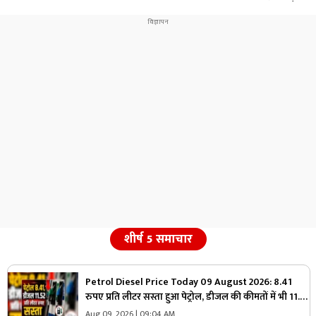
शीर्ष 5 समाचार
Petrol Diesel Price Today 09 August 2026: 8.41
रुपए प्रति लीटर सस्ता हुआ पेट्रोल, डीजल की कीमतों में भी 11.52
रुपए की कटौती, मिली राहत तो जनता बोली- आ गए अच्छे दिन
Aug 09, 2026 | 09:04 AM