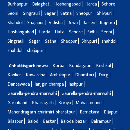
Burhanpur
Balaghat
Hoshangabad
Harda
Sehore
Seoni
Singrauli
Sagar
Satna
Sheopur
Shivpuri
Shahdol
Shajapur
Vidisha
Rewa
Raisen
Rajgarh
Hoshangabad
Harda
Hata
Sehore
Sidhi
Seoni
Singrauli
Sagar
Satna
Sheopur
Shivpuri
shahdol
shahdol
shajapur
Korba
Kondagaon
Keshkal
Chhattisgarh news:
Kanker
Kawardha
Ambikapur
Dhamtari
Durg
Dantewada
Janjgir-champa
Jashpur
Gaurella-pendra-marwahi
Gaurella-pendra-marwahi
Gariaband
Khairagarh
Koriya
Mahasamund
Manendragarh-chirimiri-bharatpur
Bemetara
Bijapur
Bilaspur
Balod
Bastar
Baloda-bazar
Balrampur