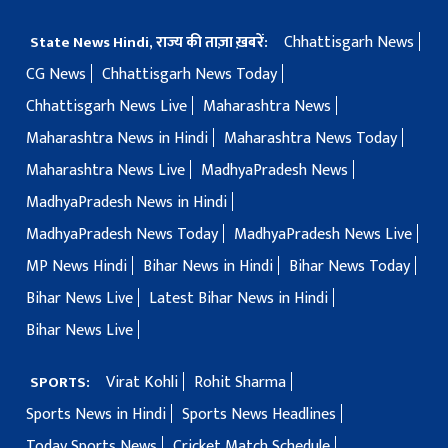
Chhattisgarh News
State News Hindi, राज्य की ताज़ा ख़बरें:
CG News
Chhattisgarh News Today
Chhattisgarh News Live
Maharashtra News
Maharashtra News in Hindi
Maharashtra News Today
Maharashtra News Live
MadhyaPradesh News
MadhyaPradesh News in Hindi
MadhyaPradesh News Today
MadhyaPradesh News Live
MP News Hindi
Bihar News in Hindi
Bihar News Today
Bihar News Live
Latest Bihar News in Hindi
Bihar News Live
Virat Kohli
Rohit Sharma
SPORTS:
Sports News in Hindi
Sports News Headlines
Today Sports News
Cricket Match Schedule