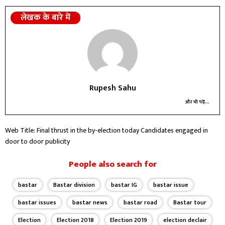
लेखक के बारे में
Rupesh Sahu
और भी पढ़ें...
Web Title: Final thrust in the by-election today Candidates engaged in
door to door publicity
People also search for
bastar
Bastar division
bastar IG
bastar issue
bastar issues
bastar news
bastar road
Bastar tour
Election
Election 2018
Election 2019
election declair