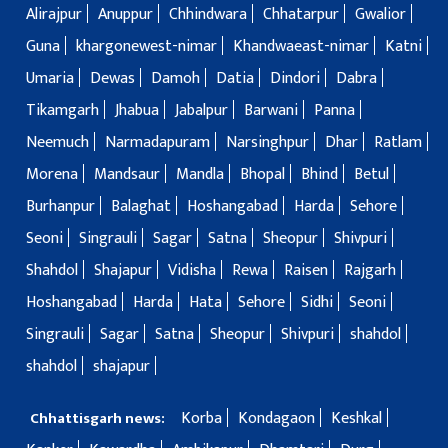
Alirajpur
Anuppur
Chhindwara
Chhatarpur
Gwalior
Guna
khargonewest-nimar
Khandwaeast-nimar
Katni
Umaria
Dewas
Damoh
Datia
Dindori
Dabra
Tikamgarh
Jhabua
Jabalpur
Barwani
Panna
Neemuch
Narmadapuram
Narsinghpur
Dhar
Ratlam
Morena
Mandsaur
Mandla
Bhopal
Bhind
Betul
Burhanpur
Balaghat
Hoshangabad
Harda
Sehore
Seoni
Singrauli
Sagar
Satna
Sheopur
Shivpuri
Shahdol
Shajapur
Vidisha
Rewa
Raisen
Rajgarh
Hoshangabad
Harda
Hata
Sehore
Sidhi
Seoni
Singrauli
Sagar
Satna
Sheopur
Shivpuri
shahdol
shahdol
shajapur
Korba
Kondagaon
Keshkal
Chhattisgarh news: