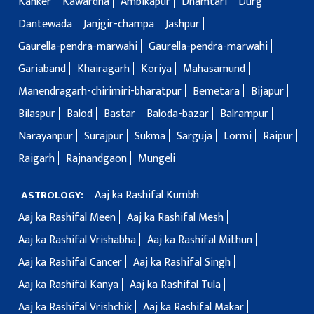
Kanker
Kawardha
Ambikapur
Dhamtari
Durg
Dantewada
Janjgir-champa
Jashpur
Gaurella-pendra-marwahi
Gaurella-pendra-marwahi
Gariaband
Khairagarh
Koriya
Mahasamund
Manendragarh-chirimiri-bharatpur
Bemetara
Bijapur
Bilaspur
Balod
Bastar
Baloda-bazar
Balrampur
Narayanpur
Surajpur
Sukma
Sarguja
Lormi
Raipur
Raigarh
Rajnandgaon
Mungeli
Aaj ka Rashifal Kumbh
ASTROLOGY:
Aaj ka Rashifal Meen
Aaj ka Rashifal Mesh
Aaj ka Rashifal Vrishabha
Aaj ka Rashifal Mithun
Aaj ka Rashifal Cancer
Aaj ka Rashifal Singh
Aaj ka Rashifal Kanya
Aaj ka Rashifal Tula
Aaj ka Rashifal Vrishchik
Aaj ka Rashifal Makar