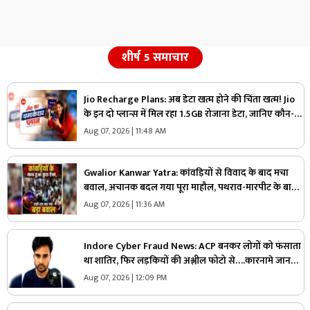
शीर्ष 5 समाचार
Jio Recharge Plans: अब डेटा खत्म होने की चिंता खत्म! Jio
के इन दो प्लान्स में मिल रहा 1.5GB रोजाना डेटा, जानिए कौन-सा
प्लान है आपके लिए सही
Aug 07, 2026 | 11:48 AM
Gwalior Kanwar Yatra: कांवड़ियों से विवाद के बाद मचा
बवाल, अचानक बदल गया पूरा माहौल, पथराव-मारपीट के बाद
पूरे इलाके में माहौल तनावपूर्ण
Aug 07, 2026 | 11:36 AM
Indore Cyber Fraud News: ACP बनकर लोगों को फंसाता
था शातिर, फिर लड़कियों की अश्लील फोटो से….कारनामे जानकर
पुलिस भी रह गई दंग
Aug 07, 2026 | 12:09 PM