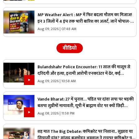
MP Weather Alert : MP में फिर बदला मौसम का मिजाज!
इन 3 जिलों में 4 इंच तक भारी बारिश का अलर्ट, जानें भोपाल-
इंदौर का हाल
Aug 09, 2026 | 07:48 AM
वीडियो
Bulandshahr Police Encounter: 11 साल की मासूम से
दरिंदगी और हत्या, इनामी आरोपी एनकाउंटर में ढेर, कई
पुलिसकर्मी भी घायल
Aug 09, 2026 | 10:58 AM
Vande Bharat: 27 में चुनाव… पंडित पर दांव! सपा पर भड़की
बसपा सुप्रीमों मायावती, यूपी में ब्राह्मण वोट पर क्यों छिड़ी
महाभारत?
Aug 08, 2026 | 11:58 PM
शह मात The Big Debate: कमिश्नरेट पर निशाना.. सुझाव या
सियासी दांव? सांसद बृजमोहन अग्रवाल ने रायपुर कमिश्नरेट पर