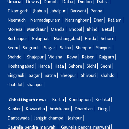
Umaria
Dewas
Damoh
Datia
Dindori
Dabra
Tikamgarh
Jhabua
Jabalpur
Barwani
Panna
Neemuch
Narmadapuram
Narsinghpur
Dhar
Ratlam
Morena
Mandsaur
Mandla
Bhopal
Bhind
Betul
Burhanpur
Balaghat
Hoshangabad
Harda
Sehore
Seoni
Singrauli
Sagar
Satna
Sheopur
Shivpuri
Shahdol
Shajapur
Vidisha
Rewa
Raisen
Rajgarh
Hoshangabad
Harda
Hata
Sehore
Sidhi
Seoni
Singrauli
Sagar
Satna
Sheopur
Shivpuri
shahdol
shahdol
shajapur
Korba
Kondagaon
Keshkal
Chhattisgarh news:
Kanker
Kawardha
Ambikapur
Dhamtari
Durg
Dantewada
Janjgir-champa
Jashpur
Gaurella-pendra-marwahi
Gaurella-pendra-marwahi