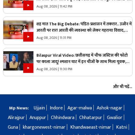
उठाए सवाल, क्या वाकई में सिस्टम में सुधार की है जरूरत
Aug 08, 2026 | 11:42 PM
शह मात The Big Debate: पंडित-प्रशासन में तकरार.. उज्जैन में
आरती पर रार! आरती की व्यवस्था को लेकर गहराया विवाद,
आरती के अधिकार को लेकर क्यों उग्र हुए पंडित?
Aug 08, 2026 | 11:31 PM
Bilaspur Viral Video: छत्तीसगढ़ में चीफ जस्टिस की फोटो
पर काला जादू! श्मशान घाट में इन चीजों के साथ मिला युवक,
देखिए ये पूरा वीडियो
Aug 08, 2026 | 11:30 PM
और भी पढ़ें...
Ujjain
Indore
Agar-malwa
Ashok-nagar
Mp News:
Alirajpur
Anuppur
Chhindwara
Chhatarpur
Gwalior
Guna
khargonewest-nimar
Khandwaeast-nimar
Katni