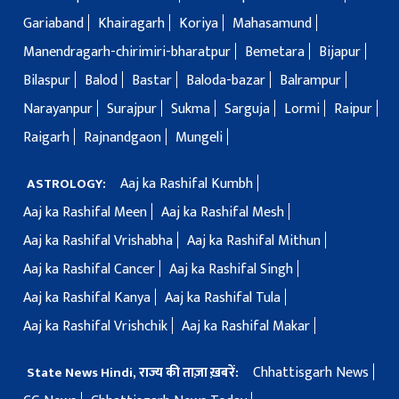
Gariaband
Khairagarh
Koriya
Mahasamund
Manendragarh-chirimiri-bharatpur
Bemetara
Bijapur
Bilaspur
Balod
Bastar
Baloda-bazar
Balrampur
Narayanpur
Surajpur
Sukma
Sarguja
Lormi
Raipur
Raigarh
Rajnandgaon
Mungeli
Aaj ka Rashifal Kumbh
ASTROLOGY:
Aaj ka Rashifal Meen
Aaj ka Rashifal Mesh
Aaj ka Rashifal Vrishabha
Aaj ka Rashifal Mithun
Aaj ka Rashifal Cancer
Aaj ka Rashifal Singh
Aaj ka Rashifal Kanya
Aaj ka Rashifal Tula
Aaj ka Rashifal Vrishchik
Aaj ka Rashifal Makar
Chhattisgarh News
State News Hindi, राज्य की ताज़ा ख़बरें: