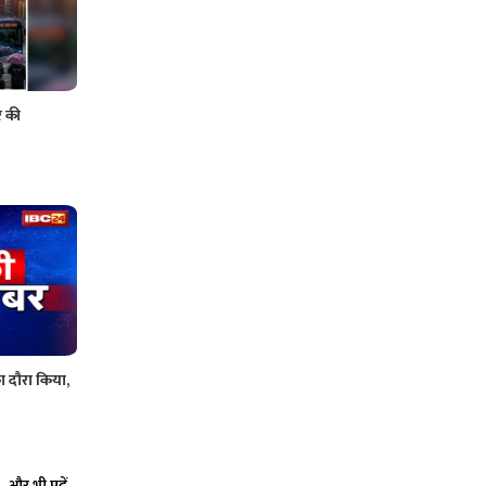
र की
का दौरा किया,
और भी पढ़ें...