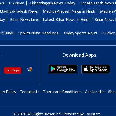
ws
CG News
Chhattisgarh News Today
Chhattisgarh News 
MadhyaPradesh News
MadhyaPradesh News in Hindi
MadhyaP
day
Bihar News Live
Latest Bihar News in Hindi
Bihar News 
in Hindi
Sports News Headlines
Today Sports News
Cricket
e
Download Apps
Sitemaps
acy Policy
Complaints
Terms and Conditions
Contact Us
Abou
© 2026 All Rights Reserved | Powered by
Veegam