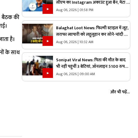
सीएम का Instagram अकाउंट हुआ बैन, मेटा से
मांगा जवाब, मोदी सरकार पर लगाया ये आरोप
Aug 06, 2026 | 01:58 PM
। बैठक की
 गई।
Balaghat Loot News: फिल्मी स्टाइल में लूट,
सराफा व्यापारी को लहूलुहान कर सोने-चांदी से
जाता है।
भरा बैग छीनकर फरार हुए बदमाश, पूरे शहर में
Aug 06, 2026 | 10:32 AM
नाकेबंदी
ीनों के साथ
Sonipat Viral News: पिता की मौत के बाद
भी नहीं पहुंचीं 3 बेटियां, ऑनलाइन 5100 रुपए
भेजकर कराया अंतिम संस्कार, वीडियो कॉल पर
Aug 06, 2026 | 09:00 AM
बोली- “अभी और कितना टाइम लगेगा?”
और भी पढ़ें...