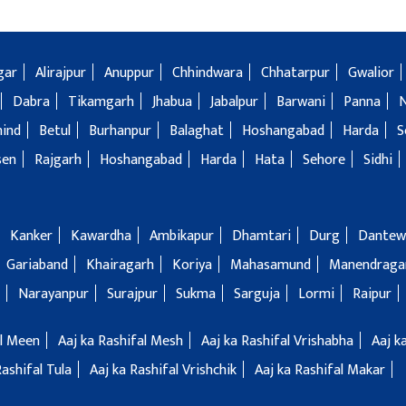
gar
Alirajpur
Anuppur
Chhindwara
Chhatarpur
Gwalior
Dabra
Tikamgarh
Jhabua
Jabalpur
Barwani
Panna
hind
Betul
Burhanpur
Balaghat
Hoshangabad
Harda
S
sen
Rajgarh
Hoshangabad
Harda
Hata
Sehore
Sidhi
Kanker
Kawardha
Ambikapur
Dhamtari
Durg
Dantew
Gariaband
Khairagarh
Koriya
Mahasamund
Manendragar
Narayanpur
Surajpur
Sukma
Sarguja
Lormi
Raipur
al Meen
Aaj ka Rashifal Mesh
Aaj ka Rashifal Vrishabha
Aaj k
Rashifal Tula
Aaj ka Rashifal Vrishchik
Aaj ka Rashifal Makar