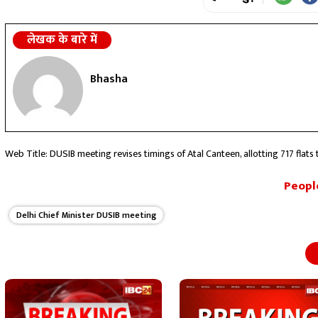
लेखक के बारे में
Bhasha
Web Title: DUSIB meeting revises timings of Atal Canteen, allotting 717 flats
People
Delhi Chief Minister DUSIB meeting