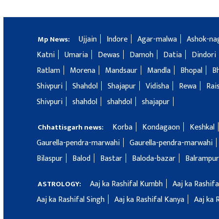
Ujjain
Indore
Agar-malwa
Ashok-na
Mp News:
Katni
Umaria
Dewas
Damoh
Datia
Dindori
Ratlam
Morena
Mandsaur
Mandla
Bhopal
B
Shivpuri
Shahdol
Shajapur
Vidisha
Rewa
Rai
Shivpuri
shahdol
shahdol
shajapur
Korba
Kondagaon
Keshkal
Chhattisgarh news:
Gaurella-pendra-marwahi
Gaurella-pendra-marwahi
Bilaspur
Balod
Bastar
Baloda-bazar
Balrampur
Aaj ka Rashifal Kumbh
Aaj ka Rashif
ASTROLOGY:
Aaj ka Rashifal Singh
Aaj ka Rashifal Kanya
Aaj ka 