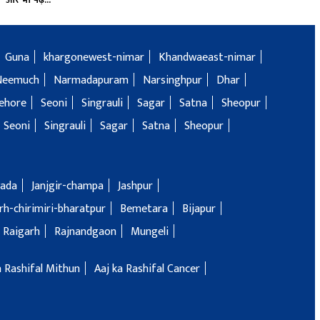
Guna
khargonewest-nimar
Khandwaeast-nimar
Neemuch
Narmadapuram
Narsinghpur
Dhar
ehore
Seoni
Singrauli
Sagar
Satna
Sheopur
Seoni
Singrauli
Sagar
Satna
Sheopur
ada
Janjgir-champa
Jashpur
h-chirimiri-bharatpur
Bemetara
Bijapur
Raigarh
Rajnandgaon
Mungeli
a Rashifal Mithun
Aaj ka Rashifal Cancer