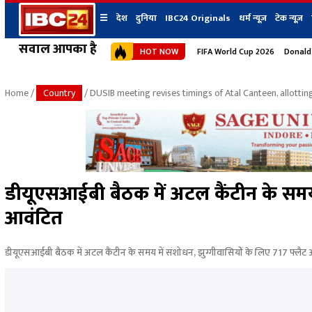
☰
देश
दुनिया
IBC24 Originals
धर्म न्यूज़
टेक न्यूज़
सवाल आपका है
HOT NOW
FIFA World Cup 2026
Donald
देश
प्रदेश न्यूज
शहर
दुनिया
IBC24 Original
छत्तीसगढ़ न्यूज
भोपाल
Home
/
Country
/ DUSIB meeting revises timings of Atal Canteen, allotting
मध्यप्रदेश न्यूज
इंदौर
उत्तर प्रदेश न्यूज
जबलपुर
बिहार न्यूज
ग्वालियर
उत्तराखंड न्यूज
रायपुर
महाराष्ट्र न्यूज
बिलासपुर
डीयूएसआईबी बैठक में अटल कैंटीन के समय म
हिमाचल प्रदेश न्यूज
आवंटित
हरियाणा न्यूज
डीयूएसआईबी बैठक में अटल कैंटीन के समय में संशोधन, झुग्गीवासियों के लिए 717 फ्लैट