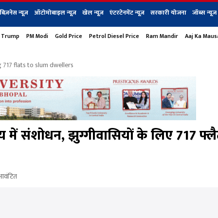
बिज़नेस न्यूज़
ऑटोमोबाइल न्यूज़
खेल न्यूज़
एंटरटेनमेंट न्यूज़
सरकारी योजना
जॉब्स न्यूज
 Trump
PM Modi
Gold Price
Petrol Diesel Price
Ram Mandir
Aaj Ka Mau
s
बिज़नेस
टेक न्यूज
धर्म
ऑटोमोबाइल
एंटरटेनम
शेयर बाज़ार
गैजेट्स न्यूज
 717 flats to slum dwellers
ें संशोधन, झुग्गीवासियों के लिए 717 फ्ल
 आवंटित