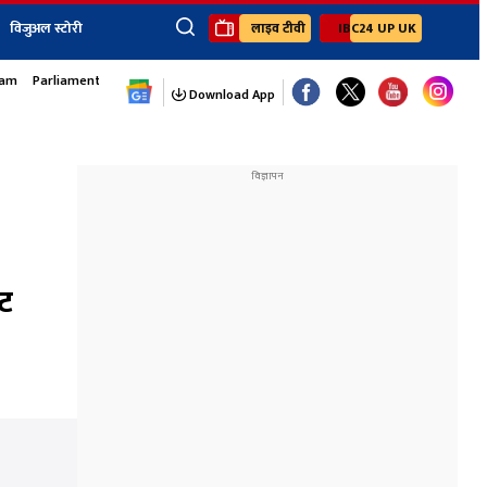
विजुअल स्टोरी
लाइव टीवी
IBC24 UP UK
sam
Parliament Monsoon Session
×
ेंट
खेल
जॉब्स न्यूज
Youtube Channels
Download App
यूथ कॉर्नर
IBC24
Ibc24 Jankarwan
IBC 24 Digital
Ibc24 Up-Uk
Ibc24 Madhya
Ibc24 Maidani
ैट
Ibc24 Sarguja
Ibc24 Bastar
Ibc24 Malwa
Ibc24 Mahakoshal