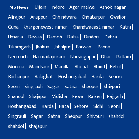
Ujjain
Indore
Agar-malwa
Ashok-nagar
Mp News:
Alirajpur
Anuppur
Chhindwara
Chhatarpur
Gwalior
Guna
khargonewest-nimar
Khandwaeast-nimar
Katni
Umaria
Dewas
Damoh
Datia
Dindori
Dabra
Tikamgarh
Jhabua
Jabalpur
Barwani
Panna
Neemuch
Narmadapuram
Narsinghpur
Dhar
Ratlam
Morena
Mandsaur
Mandla
Bhopal
Bhind
Betul
Burhanpur
Balaghat
Hoshangabad
Harda
Sehore
Seoni
Singrauli
Sagar
Satna
Sheopur
Shivpuri
Shahdol
Shajapur
Vidisha
Rewa
Raisen
Rajgarh
Hoshangabad
Harda
Hata
Sehore
Sidhi
Seoni
Singrauli
Sagar
Satna
Sheopur
Shivpuri
shahdol
shahdol
shajapur