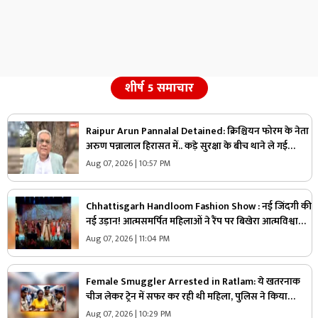
शीर्ष 5 समाचार
Raipur Arun Pannalal Detained: क्रिश्चियन फोरम के नेता
अरुण पन्नालाल हिरासत में.. कड़े सुरक्षा के बीच थाने ले गई
पुलिस, जानें क्या है आरोप
Aug 07, 2026 | 10:57 PM
Chhattisgarh Handloom Fashion Show : नई जिंदगी की
नई उड़ान! आत्मसमर्पित महिलाओं ने रैंप पर बिखेरा आत्मविश्वास,
तस्वीरें जीत लेंगी आपका दिल
Aug 07, 2026 | 11:04 PM
Female Smuggler Arrested in Ratlam: ये खतरनाक
चीज लेकर ट्रेन में सफर कर रही थी महिला, पुलिस ने किया
गिरफ्तार, जांच में सामने आई चौंकाने वाली सच्चाई
Aug 07, 2026 | 10:29 PM