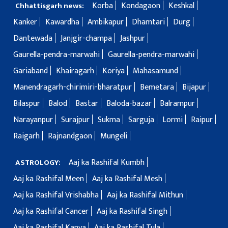
Korba
Kondagaon
Keshkal
Chhattisgarh news:
Kanker
Kawardha
Ambikapur
Dhamtari
Durg
Dantewada
Janjgir-champa
Jashpur
Gaurella-pendra-marwahi
Gaurella-pendra-marwahi
Gariaband
Khairagarh
Koriya
Mahasamund
Manendragarh-chirimiri-bharatpur
Bemetara
Bijapur
Bilaspur
Balod
Bastar
Baloda-bazar
Balrampur
Narayanpur
Surajpur
Sukma
Sarguja
Lormi
Raipur
Raigarh
Rajnandgaon
Mungeli
Aaj ka Rashifal Kumbh
ASTROLOGY:
Aaj ka Rashifal Meen
Aaj ka Rashifal Mesh
Aaj ka Rashifal Vrishabha
Aaj ka Rashifal Mithun
Aaj ka Rashifal Cancer
Aaj ka Rashifal Singh
Aaj ka Rashifal Kanya
Aaj ka Rashifal Tula