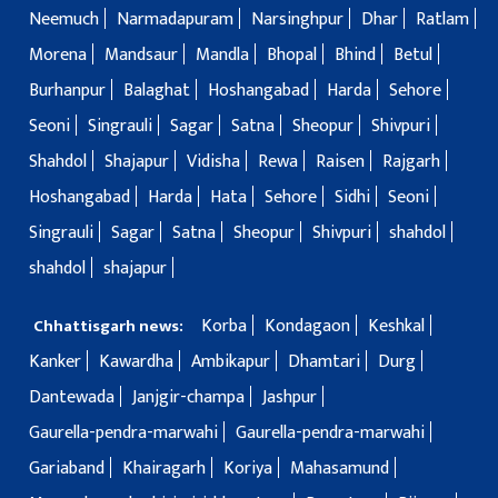
Neemuch
Narmadapuram
Narsinghpur
Dhar
Ratlam
Morena
Mandsaur
Mandla
Bhopal
Bhind
Betul
Burhanpur
Balaghat
Hoshangabad
Harda
Sehore
Seoni
Singrauli
Sagar
Satna
Sheopur
Shivpuri
Shahdol
Shajapur
Vidisha
Rewa
Raisen
Rajgarh
Hoshangabad
Harda
Hata
Sehore
Sidhi
Seoni
Singrauli
Sagar
Satna
Sheopur
Shivpuri
shahdol
shahdol
shajapur
Korba
Kondagaon
Keshkal
Chhattisgarh news:
Kanker
Kawardha
Ambikapur
Dhamtari
Durg
Dantewada
Janjgir-champa
Jashpur
Gaurella-pendra-marwahi
Gaurella-pendra-marwahi
Gariaband
Khairagarh
Koriya
Mahasamund