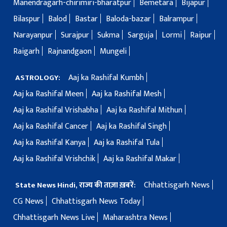
Manendragarh-chirimiri-bharatpur
Bemetara
Bijapur
Bilaspur
Balod
Bastar
Baloda-bazar
Balrampur
Narayanpur
Surajpur
Sukma
Sarguja
Lormi
Raipur
Raigarh
Rajnandgaon
Mungeli
Aaj ka Rashifal Kumbh
ASTROLOGY:
Aaj ka Rashifal Meen
Aaj ka Rashifal Mesh
Aaj ka Rashifal Vrishabha
Aaj ka Rashifal Mithun
Aaj ka Rashifal Cancer
Aaj ka Rashifal Singh
Aaj ka Rashifal Kanya
Aaj ka Rashifal Tula
Aaj ka Rashifal Vrishchik
Aaj ka Rashifal Makar
Chhattisgarh News
State News Hindi, राज्य की ताज़ा ख़बरें:
CG News
Chhattisgarh News Today
Chhattisgarh News Live
Maharashtra News