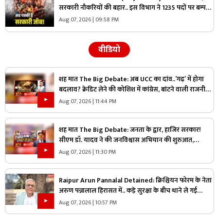
सरकारी नौकरियों की बहार.. इस विभाग ने 1235 पदों पर बम्पर
भर्ती, डाटा एंट्री ऑपरेटर के ही 400 पद
Aug 07, 2026 | 09:58 PM
वीडियो
शह मात The Big Debate: अब UCC का दांव..’गढ़’ में होगा
बदलाव? क्रेडिट लेने की कोशिश में कांग्रेस, बांटने वाली राजनीति
पर क्या है सरकार का जवाब?
Aug 07, 2026 | 11:44 PM
शह मात The Big Debate: जनता के द्वार, हाजिर सरकार!
सीएम डॉ. यादव ने की जनविश्वास अभियान की शुरुआत,
जनविश्वास मुहीम से क्या मजबूत होगी जमीनी पकड़
Aug 07, 2026 | 11:30 PM
Raipur Arun Pannalal Detained: क्रिश्चियन फोरम के नेता
अरुण पन्नालाल हिरासत में.. कड़े सुरक्षा के बीच थाने ले गई
पुलिस, जानें क्या है आरोप
Aug 07, 2026 | 10:57 PM