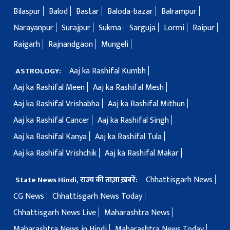
Bilaspur
Balod
Bastar
Baloda-bazar
Balrampur
Narayanpur
Surajpur
Sukma
Sarguja
Lormi
Raipur
Raigarh
Rajnandgaon
Mungeli
Aaj ka Rashifal Kumbh
ASTROLOGY:
Aaj ka Rashifal Meen
Aaj ka Rashifal Mesh
Aaj ka Rashifal Vrishabha
Aaj ka Rashifal Mithun
Aaj ka Rashifal Cancer
Aaj ka Rashifal Singh
Aaj ka Rashifal Kanya
Aaj ka Rashifal Tula
Aaj ka Rashifal Vrishchik
Aaj ka Rashifal Makar
Chhattisgarh News
State News Hindi, राज्य की ताज़ा ख़बरें:
CG News
Chhattisgarh News Today
Chhattisgarh News Live
Maharashtra News
Maharashtra News in Hindi
Maharashtra News Today