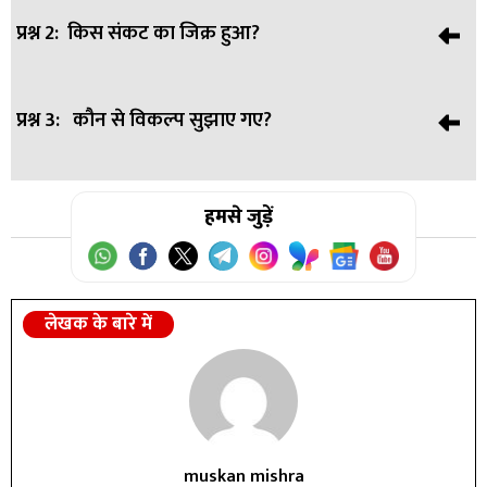
प्रश्न 2:
किस संकट का जिक्र हुआ?
उत्तर:
ईंधन संयम से उपयोग की अपील की।
प्रश्न 3:
कौन से विकल्प सुझाए गए?
उत्तर:
पश्चिम एशिया तेल संकट का।
उत्तर:
हमसे जुड़ें
मेट्रो और कारपूलिंग सुझाई गई।
लेखक के बारे में
muskan mishra