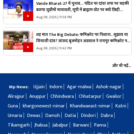
Vande Bharat: 27 में चुनाव… पंडित पर दांव! सपा पर भड़की
बसपा सुप्रीमों मायावती, यूपी में ब्राह्मण वोट पर क्यों छिड़ी
महाभारत?
Aug 08, 2026 | 11:58 PM
शह मात The Big Debate: कमिश्नरेट पर निशाना.. सुझाव या
सियासी दांव? सांसद बृजमोहन अग्रवाल ने रायपुर कमिश्नरेट पर
उठाए सवाल, क्या वाकई में सिस्टम में सुधार की है जरूरत
Aug 08, 2026 | 11:42 PM
और भी पढ़ें...
Ujjain
Indore
Agar-malwa
Ashok-nagar
Mp News:
Alirajpur
Anuppur
Chhindwara
Chhatarpur
Gwalior
Guna
khargonewest-nimar
Khandwaeast-nimar
Katni
Umaria
Dewas
Damoh
Datia
Dindori
Dabra
Tikamgarh
Jhabua
Jabalpur
Barwani
Panna