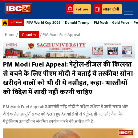
Follow
लाइव टीवी
FIFA World Cup 2026
Donald Trump
PM Modi
Gold Price
Pe
HOT NOW
Home
/
Country
/ PM Modi Fuel Appeal
PM Modi Fuel Appeal: पेट्रोल-डीजल की किल्लत
से बचने के लिए पीएम मोदी ने बताई ये तरकीब! सोना
खरीदने वालों को भी दी ये नसीहत, कहा- भारतीयों
को विदेश में शादी नहीं करनी चाहिए
PM Modi Fuel Appeal: प्रधानमंत्री नरेंद्र मोदी ने पश्चिम एशिया में जारी तनाव और
वैश्विक तेल आपूर्ति संकट को देखते हुए देशवासियों से पेट्रोल, डीजल और गैस जैसे
पेट्रोलियम उत्पादों का संयमित उपयोग करने की अपील की है।