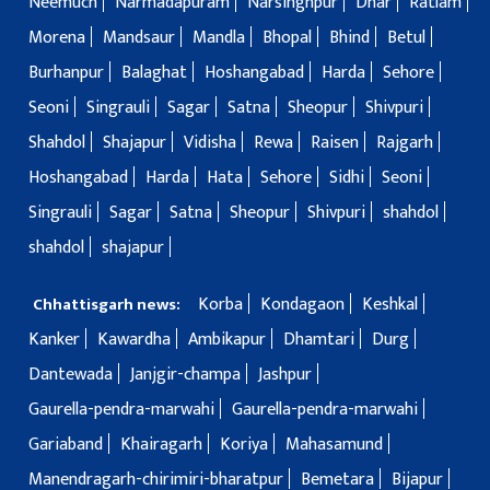
Neemuch
Narmadapuram
Narsinghpur
Dhar
Ratlam
Morena
Mandsaur
Mandla
Bhopal
Bhind
Betul
Burhanpur
Balaghat
Hoshangabad
Harda
Sehore
Seoni
Singrauli
Sagar
Satna
Sheopur
Shivpuri
Shahdol
Shajapur
Vidisha
Rewa
Raisen
Rajgarh
Hoshangabad
Harda
Hata
Sehore
Sidhi
Seoni
Singrauli
Sagar
Satna
Sheopur
Shivpuri
shahdol
shahdol
shajapur
Korba
Kondagaon
Keshkal
Chhattisgarh news:
Kanker
Kawardha
Ambikapur
Dhamtari
Durg
Dantewada
Janjgir-champa
Jashpur
Gaurella-pendra-marwahi
Gaurella-pendra-marwahi
Gariaband
Khairagarh
Koriya
Mahasamund
Manendragarh-chirimiri-bharatpur
Bemetara
Bijapur