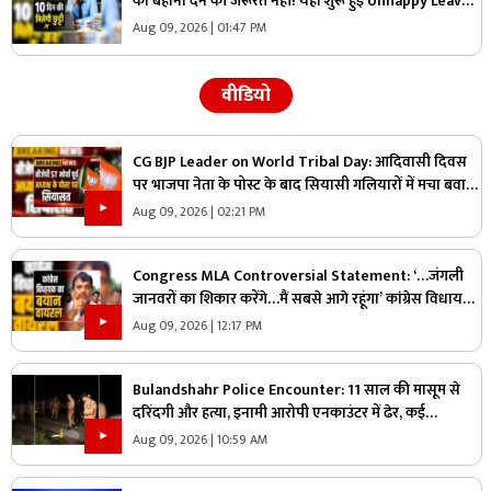
को बहाना देने की जरूरत नहीं! यहां शुरू हुई Unhappy Leave,
मिलेगी 10 दिन की छुट्टी और सैलरी भी
Aug 09, 2026 | 01:47 PM
वीडियो
CG BJP Leader on World Tribal Day: आदिवासी दिवस
पर भाजपा नेता के पोस्ट के बाद सियासी गलियारों में मचा बवाल,
जानिए ऐसा क्या कह दिया कि भड़के विपक्षी नेता
Aug 09, 2026 | 02:21 PM
Congress MLA Controversial Statement: ‘…जंगली
जानवरों का शिकार करेंगे…मैं सबसे आगे रहूंगा’ कांग्रेस विधायक
ने दिया विवादित बयान, वायरल हो रहा वीडियो
Aug 09, 2026 | 12:17 PM
Bulandshahr Police Encounter: 11 साल की मासूम से
दरिंदगी और हत्या, इनामी आरोपी एनकाउंटर में ढेर, कई
पुलिसकर्मी भी घायल
Aug 09, 2026 | 10:59 AM