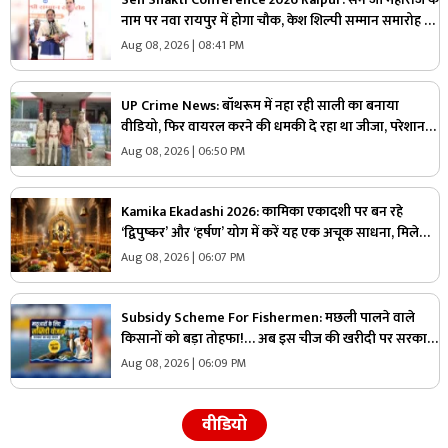
नाम पर नवा रायपुर में होगा चौक, केश शिल्पी सम्मान समारोह में
सीएम साय ने किया ऐलान, सामुदायिक भवन के लिए इतने लाख
Aug 08, 2026 | 08:41 PM
रुपए देगी सरकार
UP Crime News: बॉथरूम में नहा रही साली का बनाया
वीडियो, फिर वायरल करने की धमकी दे रहा था जीजा, परेशान
युवती ने उठाया ये खौफनाक कदम
Aug 08, 2026 | 06:50 PM
Kamika Ekadashi 2026: कामिका एकादशी पर बन रहे
‘द्विपुष्कर’ और ‘हर्षण’ योग में करें यह एक अचूक साधना, मिलेगा
“वाजपेय” यज्ञ का महापुण्य!
Aug 08, 2026 | 06:07 PM
Subsidy Scheme For Fishermen: मछली पालने वाले
किसानों को बड़ा तोहफा!… अब इस चीज की खरीदी पर सरकार
देगी 70 प्रतिशत की छूट, जानिए कैसे ले सकते हैं लाभ
Aug 08, 2026 | 06:09 PM
वीडियो