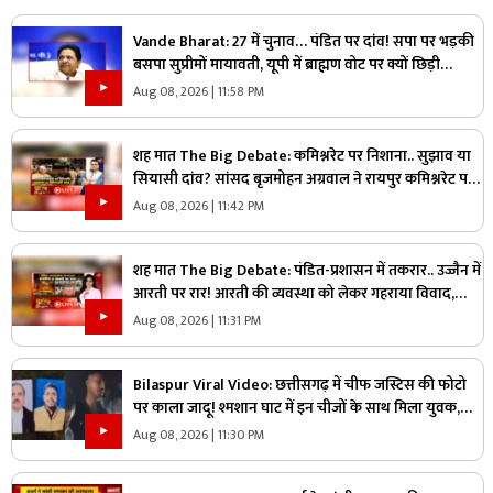
Vande Bharat: 27 में चुनाव… पंडित पर दांव! सपा पर भड़की
बसपा सुप्रीमों मायावती, यूपी में ब्राह्मण वोट पर क्यों छिड़ी
महाभारत?
Aug 08, 2026 | 11:58 PM
शह मात The Big Debate: कमिश्नरेट पर निशाना.. सुझाव या
सियासी दांव? सांसद बृजमोहन अग्रवाल ने रायपुर कमिश्नरेट पर
उठाए सवाल, क्या वाकई में सिस्टम में सुधार की है जरूरत
Aug 08, 2026 | 11:42 PM
शह मात The Big Debate: पंडित-प्रशासन में तकरार.. उज्जैन में
आरती पर रार! आरती की व्यवस्था को लेकर गहराया विवाद,
आरती के अधिकार को लेकर क्यों उग्र हुए पंडित?
Aug 08, 2026 | 11:31 PM
Bilaspur Viral Video: छत्तीसगढ़ में चीफ जस्टिस की फोटो
पर काला जादू! श्मशान घाट में इन चीजों के साथ मिला युवक,
देखिए ये पूरा वीडियो
Aug 08, 2026 | 11:30 PM