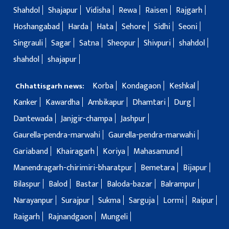
Shahdol
Shajapur
Vidisha
Rewa
Raisen
Rajgarh
Hoshangabad
Harda
Hata
Sehore
Sidhi
Seoni
Singrauli
Sagar
Satna
Sheopur
Shivpuri
shahdol
shahdol
shajapur
Korba
Kondagaon
Keshkal
Chhattisgarh news:
Kanker
Kawardha
Ambikapur
Dhamtari
Durg
Dantewada
Janjgir-champa
Jashpur
Gaurella-pendra-marwahi
Gaurella-pendra-marwahi
Gariaband
Khairagarh
Koriya
Mahasamund
Manendragarh-chirimiri-bharatpur
Bemetara
Bijapur
Bilaspur
Balod
Bastar
Baloda-bazar
Balrampur
Narayanpur
Surajpur
Sukma
Sarguja
Lormi
Raipur
Raigarh
Rajnandgaon
Mungeli