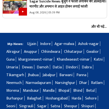
Sagar Suicide News: बुजुर्ग ने फांसी लगाकर की आत्महत्या।
मारपीट और अपमान से आहत होकर लगाई फांसी
Aug 08, 2026 | 05:39 PM
और भी पढ़ें...
Ujjain
Indore
Agar-malwa
Ashok-nagar
Mp News:
Alirajpur
Anuppur
Chhindwara
Chhatarpur
Gwalior
Guna
khargonewest-nimar
Khandwaeast-nimar
Katni
Umaria
Dewas
Damoh
Datia
Dindori
Dabra
Tikamgarh
Jhabua
Jabalpur
Barwani
Panna
Neemuch
Narmadapuram
Narsinghpur
Dhar
Ratlam
Morena
Mandsaur
Mandla
Bhopal
Bhind
Betul
Burhanpur
Balaghat
Hoshangabad
Harda
Sehore
Seoni
Singrauli
Sagar
Satna
Sheopur
Shivpuri