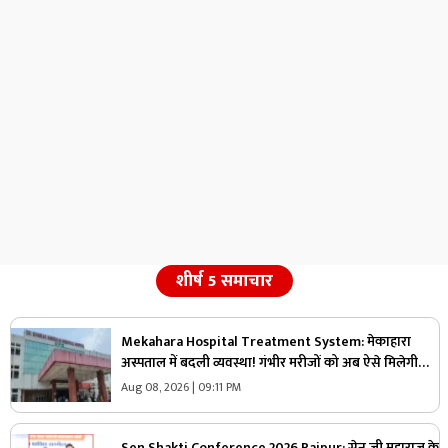
शीर्ष 5 समाचार
Mekahara Hospital Treatment System: मेकाहारा
अस्पताल में बदली व्यवस्था! गंभीर मरीजों को अब ऐसे मिलेगी
इमरजेंसी वार्ड में एंट्री, यहां होगी शुरुआती जांच
Aug 08, 2026 | 09:11 PM
Sen Shakti Conference 2026 Raipur: सेन जी महाराज के