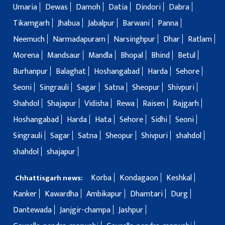
Umaria
Dewas
Damoh
Datia
Dindori
Dabra
Tikamgarh
Jhabua
Jabalpur
Barwani
Panna
Neemuch
Narmadapuram
Narsinghpur
Dhar
Ratlam
Morena
Mandsaur
Mandla
Bhopal
Bhind
Betul
Burhanpur
Balaghat
Hoshangabad
Harda
Sehore
Seoni
Singrauli
Sagar
Satna
Sheopur
Shivpuri
Shahdol
Shajapur
Vidisha
Rewa
Raisen
Rajgarh
Hoshangabad
Harda
Hata
Sehore
Sidhi
Seoni
Singrauli
Sagar
Satna
Sheopur
Shivpuri
shahdol
shahdol
shajapur
Korba
Kondagaon
Keshkal
Chhattisgarh news:
Kanker
Kawardha
Ambikapur
Dhamtari
Durg
Dantewada
Janjgir-champa
Jashpur