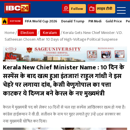
Follow
लाइव टीवी
FIFA World Cup 2026
Donald Trump
PM Modi
Gold Price
Pe
HOT NOW
Home
/
Election
/
Keralam
/ Kerala Gets New Chief Minister: V.D.
Satheesan Chosen After 10 Days of High-Voltage Political Suspense
Kerala New Chief Minister Name : 10 दिन के
सस्पेंस के बाद खत्म हुआ इंतजार! राहुल गांधी ने इस
चेहरे पर लगाया दांव, केसी वेणुगोपाल का पत्ता
काटकर ये दिग्गज बने केरल के नए मुख्यमंत्री
केरल में मुख्यमंत्री पद को लेकर 10 दिनों से चल रहा सस्पेंस आखिरकार खत्म हो गया है।
कांग्रेस हाईकमान ने वी.डी. सतीशन के नाम पर मुहर लगाते हुए उन्हें UDF सरकार का
नया मुख्यमंत्री घोषित कर दिया।