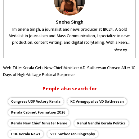
Sneha Singh
I’m Sneha Singh, a journalist and news producer at IBC24. A Gold
Medalist in Journalism and Mass Communication, I specialize in news
production, content writing, and digital storytelling. With a keen
interest in political and crime reporting, I believe in delivering
और भी पढ़ें...
accurate, ethical, and impactful journalism that informs and connects
with people.
Web Title: Kerala Gets New Chief Minister: V.D. Satheesan Chosen After 10
Days of High-Voltage Political Suspense
People also search for
Congress UDF Victory Kerala
KC Venugopal vs VD Satheesan
Kerala Cabinet Formation 2026
Kerala New Chief Minister Name
Rahul Gandhi Kerala Politics
UDF Kerala News
V.D. Satheesan Biography