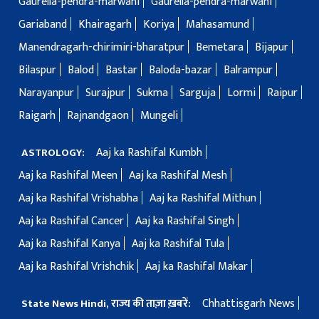
Gaurella-pendra-marwahi
Gaurella-pendra-marwahi
Gariaband
Khairagarh
Koriya
Mahasamund
Manendragarh-chirimiri-bharatpur
Bemetara
Bijapur
Bilaspur
Balod
Bastar
Baloda-bazar
Balrampur
Narayanpur
Surajpur
Sukma
Sarguja
Lormi
Raipur
Raigarh
Rajnandgaon
Mungeli
Aaj ka Rashifal Kumbh
ASTROLOGY:
Aaj ka Rashifal Meen
Aaj ka Rashifal Mesh
Aaj ka Rashifal Vrishabha
Aaj ka Rashifal Mithun
Aaj ka Rashifal Cancer
Aaj ka Rashifal Singh
Aaj ka Rashifal Kanya
Aaj ka Rashifal Tula
Aaj ka Rashifal Vrishchik
Aaj ka Rashifal Makar
Chhattisgarh News
State News Hindi, राज्य की ताज़ा ख़बरें: