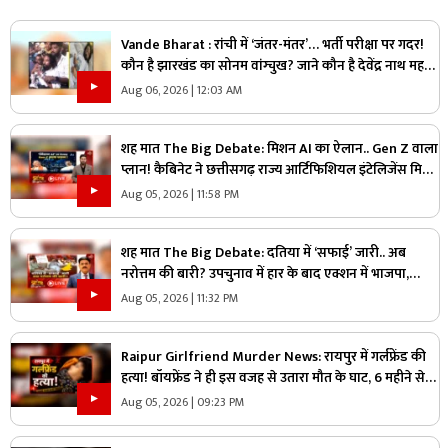
Vande Bharat : रांची में ‘जंतर-मंतर’… भर्ती परीक्षा पर गदर!
कौन है झारखंड का सोनम वांग्चुख? जाने कौन है देवेंद्र नाथ महतो
?
Aug 06, 2026 | 12:03 AM
शह मात The Big Debate: मिशन AI का ऐलान.. Gen Z वाला
प्लान! कैबिनेट ने छत्तीसगढ़ राज्य आर्टिफिशियल इंटेलिजेंस मिशन
को दी मंजूरी, क्या Gen Z को ध्यान में रखकर तैयार किया गया
Aug 05, 2026 | 11:58 PM
प्लान?
शह मात The Big Debate: दतिया में ‘सफाई’ जारी.. अब
नरोत्तम की बारी? उपचुनाव में हार के बाद एक्शन में भाजपा,
लोकल बॉडी की सफाई के बाद असली निशाने पर कौन?
Aug 05, 2026 | 11:32 PM
Raipur Girlfriend Murder News: रायपुर में गर्लफ्रेंड की
हत्या! बॉयफ्रेंड ने ही इस वजह से उतारा मौत के घाट, 6 महीने से
रह रहे थे लिव इन में
Aug 05, 2026 | 09:23 PM