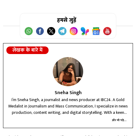
हमसे जुड़ें
लेखक के बारे में
Sneha Singh
I’m Sneha Singh, a journalist and news producer at IBC24. A Gold
Medalist in Journalism and Mass Communication, I specialize in news
production, content writing, and digital storytelling. With a keen
interest in political and crime reporting, I believe in delivering
और भी पढ़ें...
accurate, ethical, and impactful journalism that informs and connects
with people.