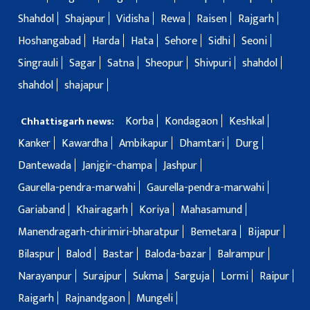
Shahdol
Shajapur
Vidisha
Rewa
Raisen
Rajgarh
Hoshangabad
Harda
Hata
Sehore
Sidhi
Seoni
Singrauli
Sagar
Satna
Sheopur
Shivpuri
shahdol
shahdol
shajapur
Korba
Kondagaon
Keshkal
Chhattisgarh news:
Kanker
Kawardha
Ambikapur
Dhamtari
Durg
Dantewada
Janjgir-champa
Jashpur
Gaurella-pendra-marwahi
Gaurella-pendra-marwahi
Gariaband
Khairagarh
Koriya
Mahasamund
Manendragarh-chirimiri-bharatpur
Bemetara
Bijapur
Bilaspur
Balod
Bastar
Baloda-bazar
Balrampur
Narayanpur
Surajpur
Sukma
Sarguja
Lormi
Raipur
Raigarh
Rajnandgaon
Mungeli