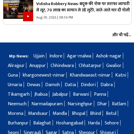
Vidisha Robbery News: बंदूक की नोक पर सराफा व्यापारी
से लूट, 70 लाख का सामान ले उड़े लुटेरे, जाते-जाते मार दी गोली
Aug 05, 2026 | 08:56 PM
और भी पढ़ें...
Ujjain
Indore
Agar-malwa
Ashok-nagar
Mp News:
Alirajpur
Anuppur
Chhindwara
Chhatarpur
Gwalior
Guna
khargonewest-nimar
Khandwaeast-nimar
Katni
Umaria
Dewas
Damoh
Datia
Dindori
Dabra
Tikamgarh
Jhabua
Jabalpur
Barwani
Panna
Neemuch
Narmadapuram
Narsinghpur
Dhar
Ratlam
Morena
Mandsaur
Mandla
Bhopal
Bhind
Betul
Burhanpur
Balaghat
Hoshangabad
Harda
Sehore
Seoni
Singrauli
Sagar
Satna
Sheopur
Shivpuri