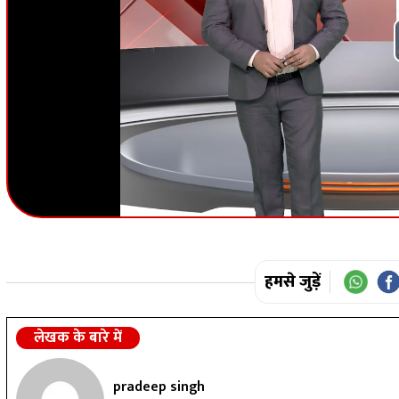
हमसे जुड़ें
लेखक के बारे में
pradeep singh