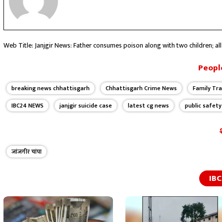
Web Title: Janjgir News: Father consumes poison along with two children; all
People
breaking news chhattisgarh
Chhattisgarh Crime News
Family Tr
IBC24 NEWS
janjgir suicide case
latest cg news
public safety
जांजगीर चांपा
IBC