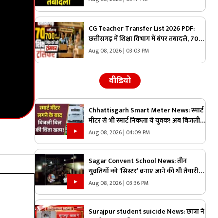
वनमंडल का जिम्मा, देखें पूरी लिस्ट
CG Teacher Transfer List 2026 PDF:
छत्तीसगढ़ में शिक्षा विभाग में बंपर तबादले, 700
से अधिक शिक्षकों-प्रधान पाठकों का ट्रांसफर
Aug 08, 2026 | 03:03 PM
लिस्ट जारी, देखिए पूरी सूची
वीडियो
Chhattisgarh Smart Meter News: स्मार्ट
मीटर से भी स्मार्ट निकला ये युवक! अब बिजली
बिल की चिंता खत्म |
Aug 08, 2026 | 04:09 PM
Sagar Convent School News: तीन
युवतियों को ‘सिस्टर’ बनाए जाने की थी तैयारी…
तभी आ धमके हिन्दू संगठन के लोग और पुलिस,
Aug 08, 2026 | 03:36 PM
स्कूल में मचा बवाल
Surajpur student suicide News: छात्रा ने