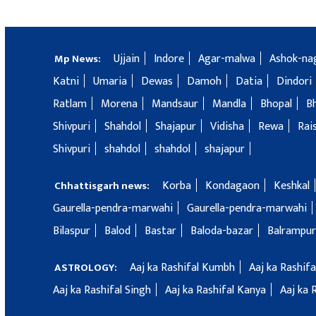
Ujjain
Indore
Agar-malwa
Ashok-na
Mp News:
Katni
Umaria
Dewas
Damoh
Datia
Dindori
Ratlam
Morena
Mandsaur
Mandla
Bhopal
B
Shivpuri
Shahdol
Shajapur
Vidisha
Rewa
Rai
Shivpuri
shahdol
shahdol
shajapur
Korba
Kondagaon
Keshkal
Chhattisgarh news:
Gaurella-pendra-marwahi
Gaurella-pendra-marwahi
Bilaspur
Balod
Bastar
Baloda-bazar
Balrampur
Aaj ka Rashifal Kumbh
Aaj ka Rashif
ASTROLOGY:
Aaj ka Rashifal Singh
Aaj ka Rashifal Kanya
Aaj ka 