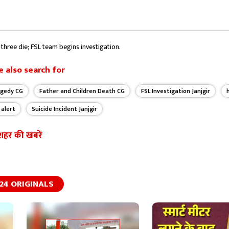
 three die; FSL team begins investigation.
 also search for
agedy CG
Father and Children Death CG
FSL Investigation Janjgir
 alert
Suicide Incident Janjgir
शहर की खबरें
24 ORIGINALS