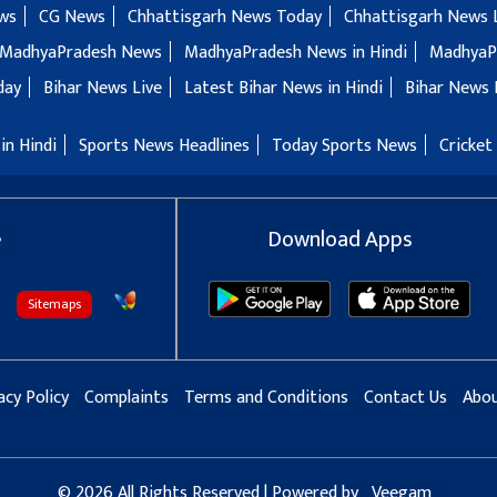
ws
CG News
Chhattisgarh News Today
Chhattisgarh News 
MadhyaPradesh News
MadhyaPradesh News in Hindi
MadhyaP
day
Bihar News Live
Latest Bihar News in Hindi
Bihar News 
in Hindi
Sports News Headlines
Today Sports News
Cricket
e
Download Apps
Sitemaps
acy Policy
Complaints
Terms and Conditions
Contact Us
Abou
© 2026 All Rights Reserved | Powered by
Veegam