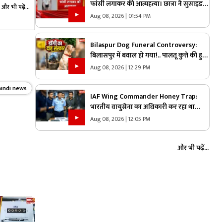
फांसी लगाकर की आत्महत्या। छात्रा ने सुसाइड
और भी पढ़ें...
नोट में माता-पिता से मांगी माफी
Aug 08, 2026 | 01:54 PM
Bilaspur Dog Funeral Controversy:
बिलासपुर में बवाल हो गया!.. पालतू कुत्ते की हुई
मौत तो लेकर पहुंचे श्मशान, किया दाह संस्कार
Aug 08, 2026 | 12:29 PM
तो शुरू हो गया हंगामा
hindi news
IAF Wing Commander Honey Trap:
भारतीय वायुसेना का अधिकारी कर रहा था
पाकिस्तान के लिए जासूसी.. हनीट्रैप में फंसकर
Aug 08, 2026 | 12:05 PM
किया कुछ ऐसा जानकार रह जायेंगे हैरान
और भी पढ़ें...