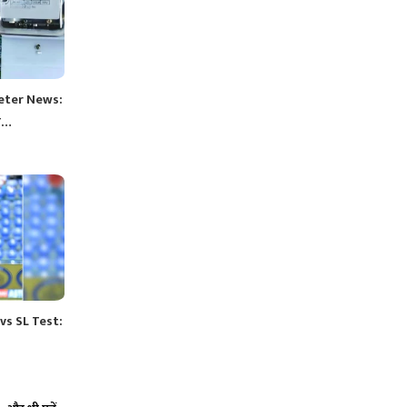
eter News:
ला…
vs SL Test: