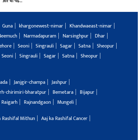
और भी पढ़ें...
Guna
khargonewest-nimar
Khandwaeast-nimar
Neemuch
Narmadapuram
Narsinghpur
Dhar
ehore
Seoni
Singrauli
Sagar
Satna
Sheopur
Seoni
Singrauli
Sagar
Satna
Sheopur
ada
Janjgir-champa
Jashpur
h-chirimiri-bharatpur
Bemetara
Bijapur
Raigarh
Rajnandgaon
Mungeli
a Rashifal Mithun
Aaj ka Rashifal Cancer