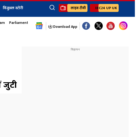
विजुअल स्टोरी
लाइव टीवी
IBC24 UP UK
sam
Parliament Monsoon Session
×
ेंट
खेल
जॉब्स न्यूज
Youtube Channels
Download App
यूथ कॉर्नर
IBC24
Ibc24 Jankarwan
IBC 24 Digital
Ibc24 Up-Uk
Ibc24 Madhya
Ibc24 Maidani
ं जुटी
Ibc24 Sarguja
Ibc24 Bastar
Ibc24 Malwa
Ibc24 Mahakoshal