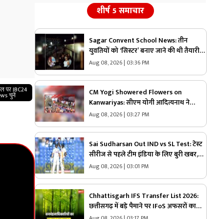
शीर्ष 5 समाचार
Sagar Convent School News: तीन
युवतियों को ‘सिस्टर’ बनाए जाने की थी तैयारी…
तभी आ धमके हिन्दू संगठन के लोग और पुलिस,
Aug 08, 2026 | 03:36 PM
स्कूल में मचा बवाल
गल पर IBC24
CM Yogi Showered Flowers on
ws चुनें
Kanwariyas: सीएम योगी आदित्यनाथ ने
कांवड़ियों पर की पुष्पवर्षा, की जनता की सुख-
Aug 08, 2026 | 03:27 PM
शांति और समृद्धि की कामना
Sai Sudharsan Out IND vs SL Test: टेस्ट
सीरीज से पहले टीम इंडिया के लिए बुरी खबर,
बुमराह के बाद अब ये मैच विनर खिलाड़ी हुआ
Aug 08, 2026 | 03:01 PM
बाहर
Chhattisgarh IFS Transfer List 2026:
छत्तीसगढ़ में बड़े पैमाने पर IFoS अफसरों का
तबादला.. भावसे जितेंद्र उपाध्याय को कटघोरा
Aug 08, 2026 | 03:17 PM