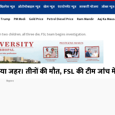
बिज़नेस न्यूज़
ऑटोमोबाइल न्यूज़
खेल न्यूज़
एंटरटेनमेंट न्यूज़
सरकारी योजना
जॉब्स न्यूज
 Trump
PM Modi
Gold Price
Petrol Diesel Price
Ram Mandir
Aaj Ka Mau
s
बिज़नेस
टेक न्यूज
धर्म
ऑटोमोबाइल
एंटरटेनम
शेयर बाज़ार
गैजेट्स न्यूज
two children; all three die; FSL team begins investigation.
या जहर। तीनों की मौत, FSL की टीम जांच मे