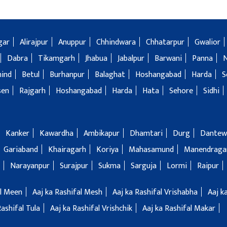
gar
Alirajpur
Anuppur
Chhindwara
Chhatarpur
Gwalior
Dabra
Tikamgarh
Jhabua
Jabalpur
Barwani
Panna
hind
Betul
Burhanpur
Balaghat
Hoshangabad
Harda
S
sen
Rajgarh
Hoshangabad
Harda
Hata
Sehore
Sidhi
Kanker
Kawardha
Ambikapur
Dhamtari
Durg
Dantew
Gariaband
Khairagarh
Koriya
Mahasamund
Manendragar
Narayanpur
Surajpur
Sukma
Sarguja
Lormi
Raipur
al Meen
Aaj ka Rashifal Mesh
Aaj ka Rashifal Vrishabha
Aaj k
Rashifal Tula
Aaj ka Rashifal Vrishchik
Aaj ka Rashifal Makar