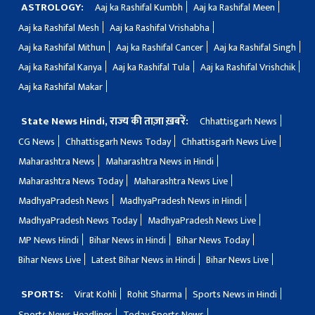
ASTROLOGY:
Aaj ka Rashifal Kumbh
Aaj ka Rashifal Meen
Aaj ka Rashifal Mesh
Aaj ka Rashifal Vrishabha
Aaj ka Rashifal Mithun
Aaj ka Rashifal Cancer
Aaj ka Rashifal Singh
Aaj ka Rashifal Kanya
Aaj ka Rashifal Tula
Aaj ka Rashifal Vrishchik
Aaj ka Rashifal Makar
State News Hindi, राज्य की ताज़ा ख़बरें:
Chhattisgarh News
CG News
Chhattisgarh News Today
Chhattisgarh News Live
Maharashtra News
Maharashtra News in Hindi
Maharashtra News Today
Maharashtra News Live
MadhyaPradesh News
MadhyaPradesh News in Hindi
MadhyaPradesh News Today
MadhyaPradesh News Live
MP News Hindi
Bihar News in Hindi
Bihar News Today
Bihar News Live
Latest Bihar News in Hindi
Bihar News Live
SPORTS:
Virat Kohli
Rohit Sharma
Sports News in Hindi
Sports News Headlines
Today Sports News