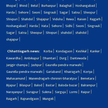
Bhopal
Bhind
Betul
Burhanpur
Balaghat
Hoshangabad
Harda
Sehore
Seoni
Singrauli
Sagar
Satna
Sheopur
Shivpuri
Shahdol
Shajapur
Vidisha
Rewa
Raisen
Rajgarh
Hoshangabad
Harda
Hata
Sehore
Sidhi
Seoni
Singrauli
Sagar
Satna
Sheopur
Shivpuri
shahdol
shahdol
shajapur
Chhattisgarh news:
Korba
Kondagaon
Keshkal
Kanker
Kawardha
Ambikapur
Dhamtari
Durg
Dantewada
Janjgir-champa
Jashpur
Gaurella-pendra-marwahi
Gaurella-pendra-marwahi
Gariaband
Khairagarh
Koriya
Mahasamund
Manendragarh-chirimiri-bharatpur
Bemetara
Bijapur
Bilaspur
Balod
Bastar
Baloda-bazar
Balrampur
Narayanpur
Surajpur
Sukma
Sarguja
Lormi
Raipur
Raigarh
Rajnandgaon
Mungeli