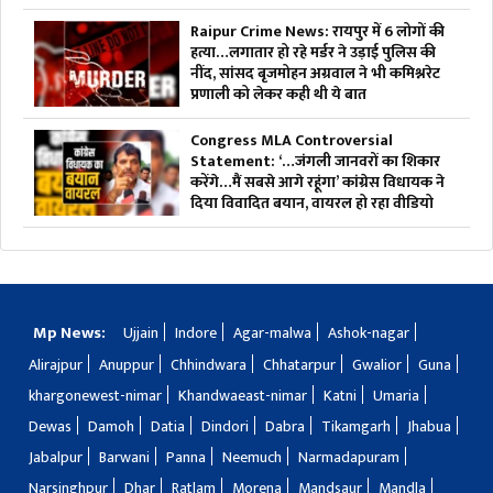
Raipur Crime News: रायपुर में 6 लोगों की
हत्या…लगातार हो रहे मर्डर ने उड़ाई पुलिस की
नींद, सांसद बृजमोहन अग्रवाल ने भी कमिश्नरेट
प्रणाली को लेकर कही थी ये बात
Congress MLA Controversial
Statement: ‘…जंगली जानवरों का शिकार
करेंगे…मैं सबसे आगे रहूंगा’ कांग्रेस विधायक ने
दिया विवादित बयान, वायरल हो रहा वीडियो
Mp News:
Ujjain
Indore
Agar-malwa
Ashok-nagar
Alirajpur
Anuppur
Chhindwara
Chhatarpur
Gwalior
Guna
khargonewest-nimar
Khandwaeast-nimar
Katni
Umaria
Dewas
Damoh
Datia
Dindori
Dabra
Tikamgarh
Jhabua
Jabalpur
Barwani
Panna
Neemuch
Narmadapuram
Narsinghpur
Dhar
Ratlam
Morena
Mandsaur
Mandla