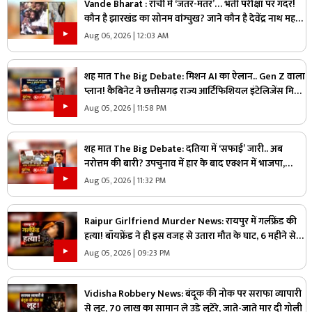
Vande Bharat : रांची में ‘जंतर-मंतर’… भर्ती परीक्षा पर गदर!
कौन है झारखंड का सोनम वांग्चुख? जाने कौन है देवेंद्र नाथ महतो
?
Aug 06, 2026 | 12:03 AM
शह मात The Big Debate: मिशन AI का ऐलान.. Gen Z वाला
प्लान! कैबिनेट ने छत्तीसगढ़ राज्य आर्टिफिशियल इंटेलिजेंस मिशन
को दी मंजूरी, क्या Gen Z को ध्यान में रखकर तैयार किया गया
Aug 05, 2026 | 11:58 PM
प्लान?
शह मात The Big Debate: दतिया में ‘सफाई’ जारी.. अब
नरोत्तम की बारी? उपचुनाव में हार के बाद एक्शन में भाजपा,
लोकल बॉडी की सफाई के बाद असली निशाने पर कौन?
Aug 05, 2026 | 11:32 PM
Raipur Girlfriend Murder News: रायपुर में गर्लफ्रेंड की
हत्या! बॉयफ्रेंड ने ही इस वजह से उतारा मौत के घाट, 6 महीने से
रह रहे थे लिव इन में
Aug 05, 2026 | 09:23 PM
Vidisha Robbery News: बंदूक की नोक पर सराफा व्यापारी
से लूट, 70 लाख का सामान ले उड़े लुटेरे, जाते-जाते मार दी गोली