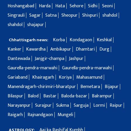
Hoshangabad
Harda
Hata
Sehore
Sidhi
Seoni
Singrauli
Sagar
Satna
Sheopur
Shivpuri
shahdol
shahdol
shajapur
Korba
Kondagaon
Keshkal
Chhattisgarh news:
Kanker
Kawardha
Ambikapur
Dhamtari
Durg
Dantewada
Janjgir-champa
Jashpur
Gaurella-pendra-marwahi
Gaurella-pendra-marwahi
Gariaband
Khairagarh
Koriya
Mahasamund
Manendragarh-chirimiri-bharatpur
Bemetara
Bijapur
Bilaspur
Balod
Bastar
Baloda-bazar
Balrampur
Narayanpur
Surajpur
Sukma
Sarguja
Lormi
Raipur
Raigarh
Rajnandgaon
Mungeli
Aaj ka Rashifal Kumbh
ASTROLOGY: