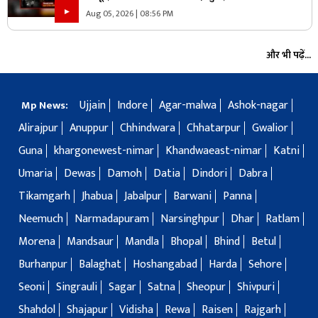
Aug 05, 2026 | 08:56 PM
और भी पढ़ें...
Ujjain
Indore
Agar-malwa
Ashok-nagar
Mp News:
Alirajpur
Anuppur
Chhindwara
Chhatarpur
Gwalior
Guna
khargonewest-nimar
Khandwaeast-nimar
Katni
Umaria
Dewas
Damoh
Datia
Dindori
Dabra
Tikamgarh
Jhabua
Jabalpur
Barwani
Panna
Neemuch
Narmadapuram
Narsinghpur
Dhar
Ratlam
Morena
Mandsaur
Mandla
Bhopal
Bhind
Betul
Burhanpur
Balaghat
Hoshangabad
Harda
Sehore
Seoni
Singrauli
Sagar
Satna
Sheopur
Shivpuri
Shahdol
Shajapur
Vidisha
Rewa
Raisen
Rajgarh