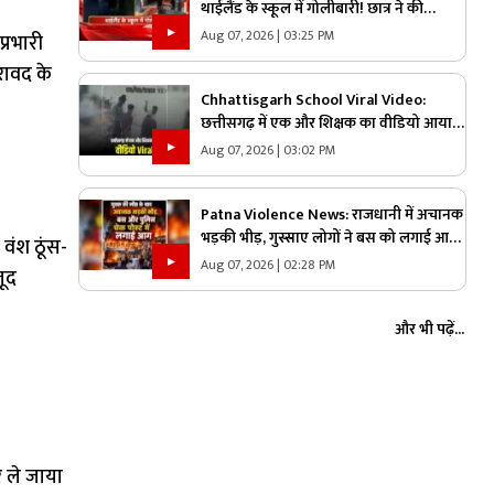
थाईलैंड के स्कूल में गोलीबारी! छात्र ने की
अंधाधुंध फायरिंग, 7 की मौत
Aug 07, 2026 | 03:25 PM
्रभारी
रावद के
Chhattisgarh School Viral Video:
छत्तीसगढ़ में एक और शिक्षक का वीडियो आया
सामने, दो छात्रों के साथ किया
Aug 07, 2026 | 03:02 PM
हैवानियत….CCTV फुटेज वायरल
Patna Violence News: राजधानी में अचानक
भड़की भीड़, गुस्साए लोगों ने बस को लगाई आग,
वंश ठूंस-
पुलिस की गाड़ियों पर भी किया हमला, जानें
Aug 07, 2026 | 02:28 PM
जूद
किस वजह से मचा हड़कंप
और भी पढ़ें...
र ले जाया