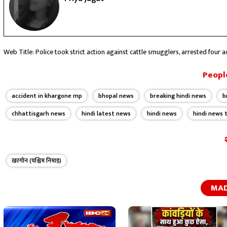
Web Title: Police took strict action against cattle smugglers, arrested four 
People
accident in khargone mp
bhopal news
breaking hindi news
b
chhattisgarh news
hindi latest news
hindi news
hindi news 
खरगोन (पश्चिम निमाड़)
MAD