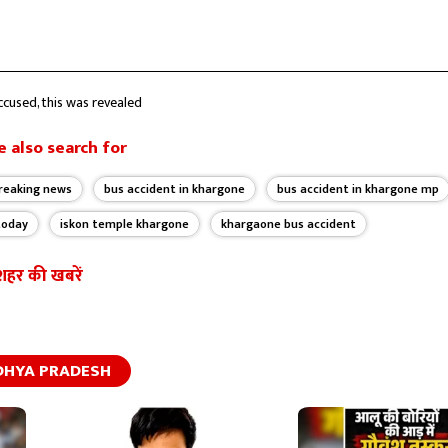
accused, this was revealed
 also search for
reaking news
bus accident in khargone
bus accident in khargone mp
today
iskon temple khargone
khargaone bus accident
शहर की खबरें
HYA PRADESH