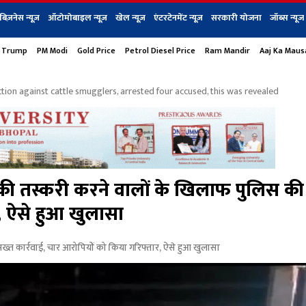
बिज़नेस न्यूज़
ऑटोमोबाइल न्यूज़
खेल न्यूज़
एंटरटेनमेंट न्यूज़
सरकारी योजना
जॉब्स न्यूज
 Trump
PM Modi
Gold Price
Petrol Diesel Price
Ram Mandir
Aaj Ka Mau
s
बिज़नेस
टेक न्यूज
धर्म
ऑटोमोबाइल
एंटरटेनम
शेयर बाज़ार
गैजेट्स न्यूज
action against cattle smugglers, arrested four accused, this was revealed
ी तस्करी करने वालों के खिलाफ पुलिस की
र, ऐसे हुआ खुलासा
त कार्रवाई, चार आरोपियों को किया गरिफ्तार, ऐसे हुआ खुलासा