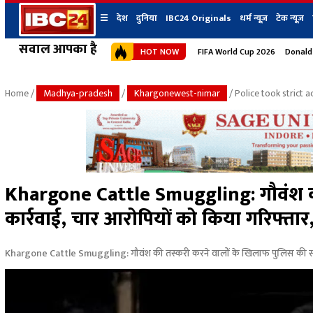
☰
देश
दुनिया
IBC24 Originals
धर्म न्यूज़
टेक न्यूज़
सवाल आपका है
HOT NOW
FIFA World Cup 2026
Donald
देश
प्रदेश न्यूज
शहर
दुनिया
IBC24 Original
छत्तीसगढ़ न्यूज
भोपाल
Home
/
Madhya-pradesh
/
Khargonewest-nimar
/ Police took strict 
मध्यप्रदेश न्यूज
इंदौर
उत्तर प्रदेश न्यूज
जबलपुर
बिहार न्यूज
ग्वालियर
उत्तराखंड न्यूज
रायपुर
महाराष्ट्र न्यूज
बिलासपुर
Khargone Cattle Smuggling: गौवंंश क
हिमाचल प्रदेश न्यूज
कार्रवाई, चार आरोपियों को किया गरिफ्ता
हरियाणा न्यूज
Khargone Cattle Smuggling: गौवंंश की तस्करी करने वालों के खिलाफ पुलिस की सख्