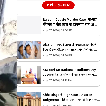
शीर्ष 5 समाचार
Raigarh Double Murder Case : मां-बेटी
की मौत के पीछे छिपा था खौफनाक राज! 21 दिन
बाद पुलिस ने खोली पूरी साजिश, 65 साल के
Aug 07, 2026 | 05:00 PM
दरिंदे की करतूत जानकर कांप उठेंगे
Aban Ahmed funeral News: हाईकोर्ट ने
दिखाई हमदर्दी.. अतीक अहमद के दोनों बेटों को
मिली पेरोल.. छोटे भाई अबान के जनाज़े में होंगे
Aug 07, 2026 | 04:26 PM
शामिल
CM Yogi On National Handloom Day
2026: स्वदेशी आंदोलन ने भारत के स्वतंत्रता
संग्राम को नई दिशा दी, राष्ट्रीय हथकरघा दिवस
Aug 07, 2026 | 04:14 PM
सीएम योगी ने दी बधाई, अखिलेश पर भी साधा
निशाना
Chhattisgarh High Court Divorce
Judgment: ‘पति का आरोप भरोसे के लायक
नहीं’…. HC ने पलट दिया फैमिली कोर्ट का
Aug 07, 2026 | 04:14 PM