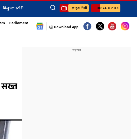
विजुअल स्टोरी
लाइव टीवी
IBC24 UP UK
sam
Parliament Monsoon Session
×
ेंट
खेल
जॉब्स न्यूज
Youtube Channels
Download App
यूथ कॉर्नर
IBC24
Ibc24 Jankarwan
IBC 24 Digital
Ibc24 Up-Uk
Ibc24 Madhya
Ibc24 Maidani
 सख्त
Ibc24 Sarguja
Ibc24 Bastar
Ibc24 Malwa
Ibc24 Mahakoshal