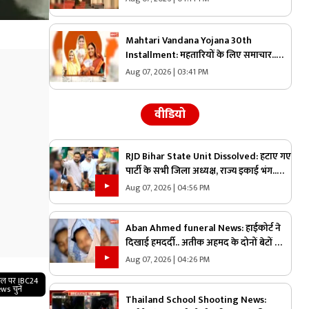
फैसला, तलाक का आदेश किया रद्द
Mahtari Vandana Yojana 30th
Installment: महतारियों के लिए समाचार..
जारी हुई वंदन योजना की 30वीं क़िस्त, बैंक
Aug 07, 2026 | 03:41 PM
खातों में जमा हुआ अगस्त का एक-एक हजार
रुपये
वीडियो
RJD Bihar State Unit Dissolved: हटाए गए
पार्टी के सभी जिला अध्यक्ष, राज्य इकाई भंग..
उप-चुनाव में मिली करारी हार के बाद लिया गया
Aug 07, 2026 | 04:56 PM
बड़ा फैसला..
Aban Ahmed funeral News: हाईकोर्ट ने
दिखाई हमदर्दी.. अतीक अहमद के दोनों बेटों को
मिली पेरोल.. छोटे भाई अबान के जनाज़े में होंगे
Aug 07, 2026 | 04:26 PM
शामिल
गल पर IBC24
ws चुनें
Thailand School Shooting News: