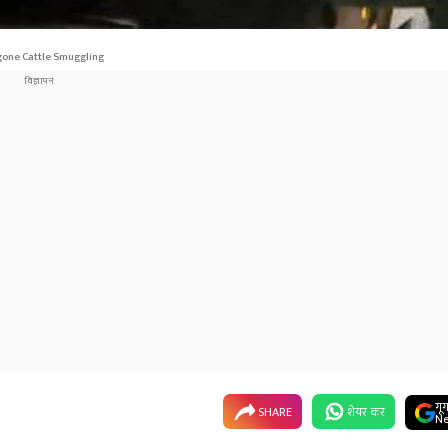
one Cattle Smuggling
गू
SHARE
शेयर कर
Ne