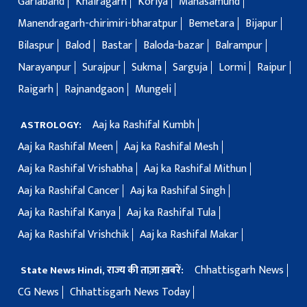
Gariaband
Khairagarh
Koriya
Mahasamund
Manendragarh-chirimiri-bharatpur
Bemetara
Bijapur
Bilaspur
Balod
Bastar
Baloda-bazar
Balrampur
Narayanpur
Surajpur
Sukma
Sarguja
Lormi
Raipur
Raigarh
Rajnandgaon
Mungeli
Aaj ka Rashifal Kumbh
ASTROLOGY:
Aaj ka Rashifal Meen
Aaj ka Rashifal Mesh
Aaj ka Rashifal Vrishabha
Aaj ka Rashifal Mithun
Aaj ka Rashifal Cancer
Aaj ka Rashifal Singh
Aaj ka Rashifal Kanya
Aaj ka Rashifal Tula
Aaj ka Rashifal Vrishchik
Aaj ka Rashifal Makar
Chhattisgarh News
State News Hindi, राज्य की ताज़ा ख़बरें:
CG News
Chhattisgarh News Today