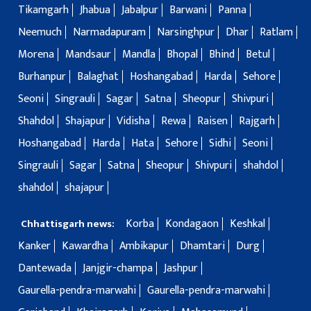
Tikamgarh
Jhabua
Jabalpur
Barwani
Panna
Neemuch
Narmadapuram
Narsinghpur
Dhar
Ratlam
Morena
Mandsaur
Mandla
Bhopal
Bhind
Betul
Burhanpur
Balaghat
Hoshangabad
Harda
Sehore
Seoni
Singrauli
Sagar
Satna
Sheopur
Shivpuri
Shahdol
Shajapur
Vidisha
Rewa
Raisen
Rajgarh
Hoshangabad
Harda
Hata
Sehore
Sidhi
Seoni
Singrauli
Sagar
Satna
Sheopur
Shivpuri
shahdol
shahdol
shajapur
Korba
Kondagaon
Keshkal
Chhattisgarh news:
Kanker
Kawardha
Ambikapur
Dhamtari
Durg
Dantewada
Janjgir-champa
Jashpur
Gaurella-pendra-marwahi
Gaurella-pendra-marwahi