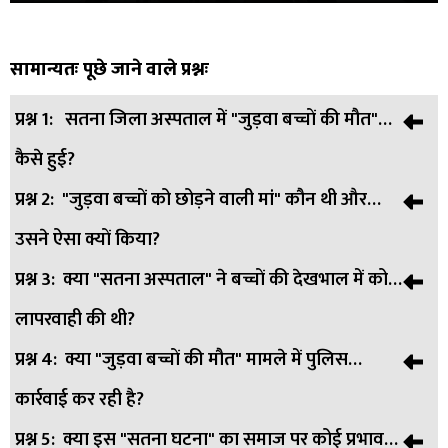
सामान्यतः पूछे जाने वाले प्रश्नः
प्रश्न 1:
सतना जिला अस्पताल में "जुड़वा बच्चों की मौत"
कैसे हुई?
प्रश्न 2:
"जुड़वा बच्चों को छोड़ने वाली मां" कौन थी और
उत्तर:
सतना जिला अस्पताल में भर्ती जुड़वा नवजातों की हालत गंभीर
उसने ऐसा क्यों किया?
थी। उन्हें मां द्वारा जन्म के तुरंत बाद अस्पताल में भर्ती कर छोड़ दिया गया
था। 12 दिनों तक बिना परिजनों की देखरेख के इलाज चला, लेकिन दोनों
प्रश्न 3:
क्या "सतना अस्पताल" ने बच्चों की देखभाल में कोई
उत्तर:
बच्चों की मां सतना के मैहर के रामनगर क्षेत्र की रहने वाली एक
की जान नहीं बच पाई।
लापरवाही की थी?
विधवा महिला है। पति की मृत्यु के बाद वह किसी अन्य पुरुष के संपर्क में
आई और अविवाहित रहते हुए गर्भवती हुई। समाज के डर और बदनामी के
प्रश्न 4:
क्या "जुड़वा बच्चों की मौत" मामले में पुलिस
उत्तर:
अस्पताल प्रशासन ने बच्चों का इलाज जारी रखा और जब परिजन
भय से उसने नवजातों को जन्म के बाद अस्पताल में छोड़ दिया।
कार्रवाई कर रही है?
नहीं लौटे, तब पुलिस को सूचित किया। अस्पताल का कहना है कि उन्होंने
अपनी क्षमता अनुसार हर संभव इलाज किया।
प्रश्न 5:
क्या इस "सतना घटना" का समाज पर कोई प्रभाव
उत्तर: