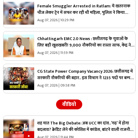
Female Smuggler Arrested in Ratlam: ये खतरनाक
चीज लेकर ट्रेन में सफर कर रही थी महिला, पुलिस ने किया
गिरफ्तार, जांच में सामने आई चौंकाने वाली सच्चाई
Aug 07, 2026 | 10:29 PM
Chhattisgarh EMC 2.0 News : छत्तीसगढ़ के युवाओं के
लिए बड़ी खुशखबरी! 9,000 नौकरियों का रास्ता साफ, केंद्र ने
दी मेगा प्रोजेक्ट को मंजूरी
Aug 07, 2026 | 11:59 PM
CG State Power Company Vacancy 2026: छत्तीसगढ़ में
सरकारी नौकरियों की बहार.. इस विभाग ने 1235 पदों पर बम्पर
भर्ती, डाटा एंट्री ऑपरेटर के ही 400 पद
Aug 07, 2026 | 09:58 PM
वीडियो
शह मात The Big Debate: अब UCC का दांव..’गढ़’ में होगा
बदलाव? क्रेडिट लेने की कोशिश में कांग्रेस, बांटने वाली राजनीति
पर क्या है सरकार का जवाब?
Aug 07, 2026 | 11:44 PM