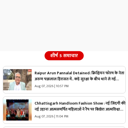
शीर्ष 5 समाचार
Raipur Arun Pannalal Detained: क्रिश्चियन फोरम के नेता
अरुण पन्नालाल हिरासत में.. कड़े सुरक्षा के बीच थाने ले गई
पुलिस, जानें क्या है आरोप
Aug 07, 2026 | 10:57 PM
Chhattisgarh Handloom Fashion Show : नई जिंदगी की
नई उड़ान! आत्मसमर्पित महिलाओं ने रैंप पर बिखेरा आत्मविश्वास,
तस्वीरें जीत लेंगी आपका दिल
Aug 07, 2026 | 11:04 PM