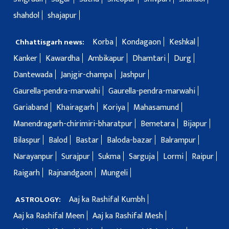
shahdol
shajapur
Korba
Kondagaon
Keshkal
Chhattisgarh news:
Kanker
Kawardha
Ambikapur
Dhamtari
Durg
Dantewada
Janjgir-champa
Jashpur
Gaurella-pendra-marwahi
Gaurella-pendra-marwahi
Gariaband
Khairagarh
Koriya
Mahasamund
Manendragarh-chirimiri-bharatpur
Bemetara
Bijapur
Bilaspur
Balod
Bastar
Baloda-bazar
Balrampur
Narayanpur
Surajpur
Sukma
Sarguja
Lormi
Raipur
Raigarh
Rajnandgaon
Mungeli
Aaj ka Rashifal Kumbh
ASTROLOGY:
Aaj ka Rashifal Meen
Aaj ka Rashifal Mesh