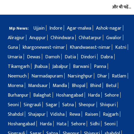
और भी पढ़ें...
Ujjain
Indore
Agar-malwa
Ashok-nagar
Mp News:
Alirajpur
Anuppur
Chhindwara
Chhatarpur
Gwalior
Guna
khargonewest-nimar
Khandwaeast-nimar
Katni
Umaria
Dewas
Damoh
Datia
Dindori
Dabra
Tikamgarh
Jhabua
Jabalpur
Barwani
Panna
Neemuch
Narmadapuram
Narsinghpur
Dhar
Ratlam
Morena
Mandsaur
Mandla
Bhopal
Bhind
Betul
Burhanpur
Balaghat
Hoshangabad
Harda
Sehore
Seoni
Singrauli
Sagar
Satna
Sheopur
Shivpuri
Shahdol
Shajapur
Vidisha
Rewa
Raisen
Rajgarh
Hoshangabad
Harda
Hata
Sehore
Sidhi
Seoni
Singrauli
Sagar
Satna
Sheopur
Shivpuri
shahdol