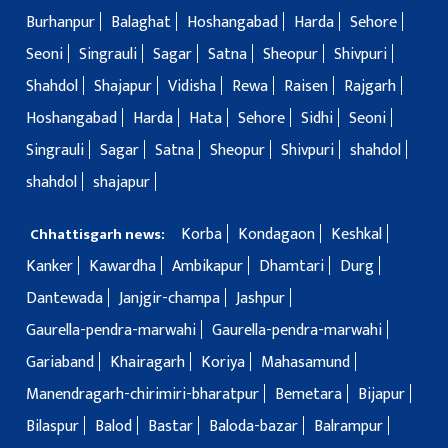
Burhanpur
Balaghat
Hoshangabad
Harda
Sehore
Seoni
Singrauli
Sagar
Satna
Sheopur
Shivpuri
Shahdol
Shajapur
Vidisha
Rewa
Raisen
Rajgarh
Hoshangabad
Harda
Hata
Sehore
Sidhi
Seoni
Singrauli
Sagar
Satna
Sheopur
Shivpuri
shahdol
shahdol
shajapur
Korba
Kondagaon
Keshkal
Chhattisgarh news:
Kanker
Kawardha
Ambikapur
Dhamtari
Durg
Dantewada
Janjgir-champa
Jashpur
Gaurella-pendra-marwahi
Gaurella-pendra-marwahi
Gariaband
Khairagarh
Koriya
Mahasamund
Manendragarh-chirimiri-bharatpur
Bemetara
Bijapur
Bilaspur
Balod
Bastar
Baloda-bazar
Balrampur