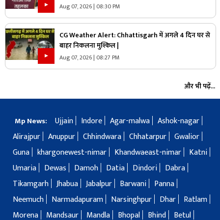
Aug 07, 2026 | 08:30 PM
CG Weather Alert: Chhattisgarh में अगले 4 दिन घर से
बाहर निकलना मुश्किल |
Aug 07, 2026 | 08:27 PM
और भी पढ़ें...
Ujjain
Indore
Agar-malwa
Ashok-nagar
Mp News:
Alirajpur
Anuppur
Chhindwara
Chhatarpur
Gwalior
Guna
khargonewest-nimar
Khandwaeast-nimar
Katni
Umaria
Dewas
Damoh
Datia
Dindori
Dabra
Tikamgarh
Jhabua
Jabalpur
Barwani
Panna
Neemuch
Narmadapuram
Narsinghpur
Dhar
Ratlam
Morena
Mandsaur
Mandla
Bhopal
Bhind
Betul