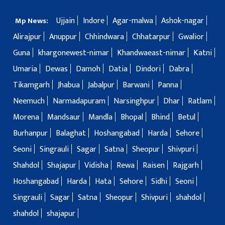
Ujjain
Indore
Agar-malwa
Ashok-nagar
Mp News:
Alirajpur
Anuppur
Chhindwara
Chhatarpur
Gwalior
Guna
khargonewest-nimar
Khandwaeast-nimar
Katni
Umaria
Dewas
Damoh
Datia
Dindori
Dabra
Tikamgarh
Jhabua
Jabalpur
Barwani
Panna
Neemuch
Narmadapuram
Narsinghpur
Dhar
Ratlam
Morena
Mandsaur
Mandla
Bhopal
Bhind
Betul
Burhanpur
Balaghat
Hoshangabad
Harda
Sehore
Seoni
Singrauli
Sagar
Satna
Sheopur
Shivpuri
Shahdol
Shajapur
Vidisha
Rewa
Raisen
Rajgarh
Hoshangabad
Harda
Hata
Sehore
Sidhi
Seoni
Singrauli
Sagar
Satna
Sheopur
Shivpuri
shahdol
shahdol
shajapur