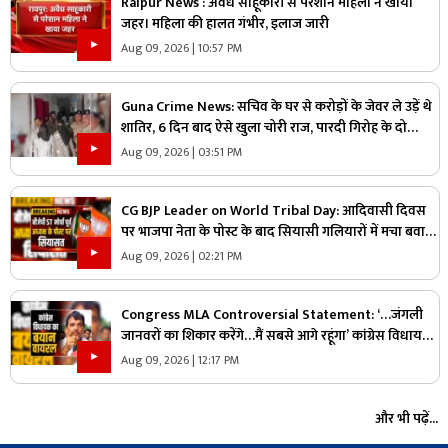
Raipur News : अवैध साहूकारी से परेशान महिला ने खाया
जहर। महिला की हालत गंभीर, इलाज जारी
Aug 09, 2026 | 10:57 PM
Guna Crime News: सचिव के घर से करोड़ों के जेवर ले उड़ें थे
शातिर, 6 दिन बाद ऐसे खुला चोरी राज, पारदी गिरोह के दो
आरोपी गिरफ्तार
Aug 09, 2026 | 03:51 PM
CG BJP Leader on World Tribal Day: आदिवासी दिवस
पर भाजपा नेता के पोस्ट के बाद सियासी गलियारों में मचा बवाल,
जानिए ऐसा क्या कह दिया कि भड़के विपक्षी नेता
Aug 09, 2026 | 02:21 PM
Congress MLA Controversial Statement: ‘…जंगली
जानवरों का शिकार करेंगे…मैं सबसे आगे रहूंगा’ कांग्रेस विधायक
ने दिया विवादित बयान, वायरल हो रहा वीडियो
Aug 09, 2026 | 12:17 PM
और भी पढ़ें...