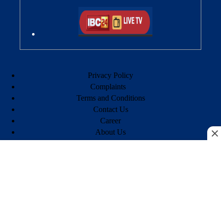
Privacy Policy
Complaints
Terms and Conditions
Contact Us
Career
About Us
© 2026 All Rights Reserved | Powered by
Veegam