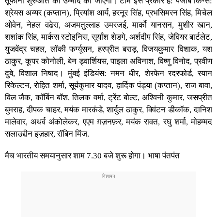
तूफानी शुरुआत की उम्मीद की जाएगी। टीम इस प्रकार हैं: पंजाब किंग्स:
श्रेयस अय्यर (कप्तान), प्रियांश आर्य, हरनूर सिंह, प्रभसिमरन सिंह, मिचेल
ओवेन, नेहल वढेरा, अजमतुल्लाह उमरजई, मार्को यानसन, मुशीर खान,
शशांक सिंह, मार्कस स्टोइनिस, सूर्यांश शेडगे, अर्शदीप सिंह, जेवियर बार्टलेट,
युजवेंद्र चहल, लॉकी फर्ग्यूसन, हरप्रीत बराड़, विजयकुमार विशाक, यश
ठाकुर, कूपर कोनोली, बेन ड्वार्शियस, पाइला अविनाश, विष्णु विनोद, प्रवीण
दुबे, विशाल निषाद। मुंबई इंडियंस: नमन धीर, शेरफेन रदरफोर्ड, रयान
रिकेल्टन, रोहित शर्मा, सूर्यकुमार यादव, हार्दिक पंड्या (कप्तान), राज बावा,
विल जैक, कॉर्बिन बॉश, तिलक वर्मा, ट्रेंट बोल्ट, अश्विनी कुमार, जसप्रीत
बुमराह, दीपक चाहर, मयंक मारकंडे, शार्दुल ठाकुर, क्विंटन डीकॉक, दानिश
मालेवार, अथर्व अंकोलेकर, एएम ग़ज़नफ़र, मयंक रावत, रघु शर्मा, मोहम्मद
सलाउद्दीन इज़हार, रॉबिन मिंज.
मैच भारतीय समयानुसार शाम 7.30 बजे शुरू होगा। भाषा पंतपंत