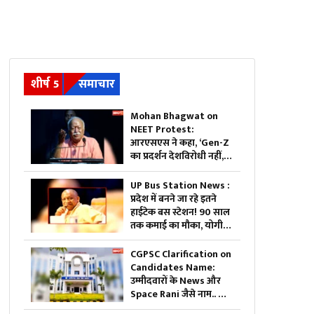
शीर्ष 5
समाचार
Mohan Bhagwat on
NEET Protest:
आरएसएस ने कहा, ‘Gen-Z
का प्रदर्शन देशविरोधी नहीं, ये
नई पीढ़ी ज्यादा ईमानदार है’..
पढ़ें मोहन भागवत NEET
UP Bus Station News :
प्रोटेस्ट पर और क्या कहा
प्रदेश में बनने जा रहे इतने
हाईटेक बस स्टेशन! 90 साल
तक कमाई का मौका, योगी
सरकार ने शुरू की बड़ी
योजना
CGPSC Clarification on
Candidates Name:
उम्मीदवारों के News और
Space Rani जैसे नाम.. क्या
हुई है कोई गड़बड़ी या नाम है