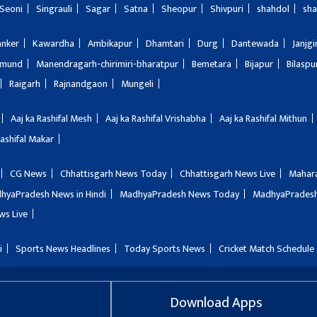
Seoni
Singrauli
Sagar
Satna
Sheopur
Shivpuri
shahdol
sha
anker
Kawardha
Ambikapur
Dhamtari
Durg
Dantewada
Janjg
amund
Manendragarh-chirimiri-bharatpur
Bemetara
Bijapur
Bilaspu
Raigarh
Rajnandgaon
Mungeli
Aaj ka Rashifal Mesh
Aaj ka Rashifal Vrishabha
Aaj ka Rashifal Mithun
Rashifal Makar
CG News
Chhattisgarh News Today
Chhattisgarh News Live
Mahar
hyaPradesh News in Hindi
MadhyaPradesh News Today
MadhyaPradesh
ws Live
i
Sports News Headlines
Today Sports News
Cricket Match Schedule
Download Apps