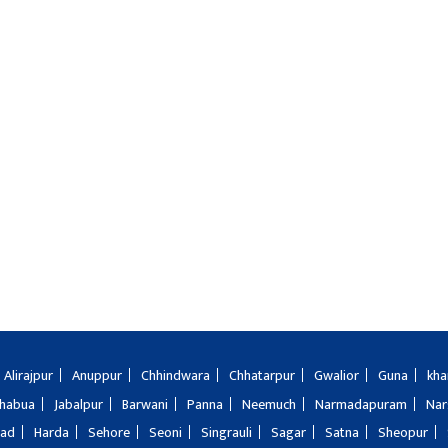
Alirajpur
Anuppur
Chhindwara
Chhatarpur
Gwalior
Guna
kha
Jhabua
Jabalpur
Barwani
Panna
Neemuch
Narmadapuram
Nar
bad
Harda
Sehore
Seoni
Singrauli
Sagar
Satna
Sheopur