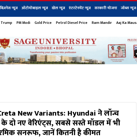
बिज़नेस न्यूज़
ऑटोमोबाइल न्यूज़
खेल न्यूज़
एंटरटेनमेंट न्यूज़
सरकारी योजना
जॉब्स न्यूज
 Trump
PM Modi
Gold Price
Petrol Diesel Price
Ram Mandir
Aaj Ka Mau
s
बिज़नेस
टेक न्यूज
धर्म
ऑटोमोबाइल
एंटरटेनम
शेयर बाज़ार
गैजेट्स न्यूज
reta New Variants: Hyundai ने लॉन्च
े दो नए वेरिएंट्स, सबसे सस्ते मॉडल में भी
ोरमिक सनरूफ, जानें कितनी है कीमत