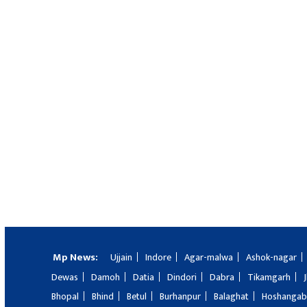
Mp News:
Ujjain
Indore
Agar-malwa
Ashok-nagar
Dewas
Damoh
Datia
Dindori
Dabra
Tikamgarh
Bhopal
Bhind
Betul
Burhanpur
Balaghat
Hoshanga