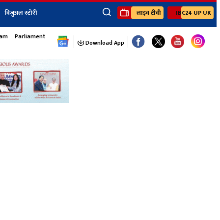
विजुअल स्टोरी
लाइव टीवी
IBC24 UP UK
×
sam
Parliament Monsoon Session
ेंट
खेल
जॉब्स न्यूज
Youtube Channels
Download App
यूथ कॉर्नर
IBC24
Ibc24 Jankarwan
IBC 24 Digital
Ibc24 Up-Uk
Ibc24 Madhya
Ibc24 Maidani
Ibc24 Sarguja
Ibc24 Bastar
Ibc24 Malwa
Ibc24 Mahakoshal