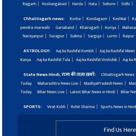
Rajgarh
Hoshangabad
Harda
Hata
Sehore
Sidhi
Chhattisgarh news:
Korba
Kondagaon
Keshkal
K
pendra-marwahi
Gariaband
Khairagarh
Koriya
Mahas
Narayanpur
Surajpur
Sukma
Sarguja
Lormi
Raipur
ASTROLOGY:
Aaj ka Rashifal Kumbh
Aaj ka Rashifal Meen
Kanya
Aaj ka Rashifal Tula
Aaj ka Rashifal Vrishchik
Aaj ka 
State News Hindi, राज्य की ताज़ा ख़बरें:
Chhattisgarh News
Today
Maharashtra News Live
MadhyaPradesh News
Mad
Today
Bihar News Live
Latest Bihar News in Hindi
Bihar Ne
SPORTS:
Virat Kohli
Rohit Sharma
Sports News in Hind
Find Us Here