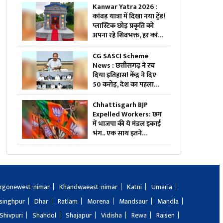
वास्तविक?.. अब सामने आई
Kanwar Yatra 2026 :
CGPSC की सफाई, पढ़ें
कांवड़ यात्रा में दिखा नया ट्रेंड!
प्लास्टिक छोड़ प्रकृति को
अपना रहे शिवभक्त, हर कांवड़
दे रही बड़ा संदेश
CG SASCI Scheme
News : छत्तीसगढ़ ने रच
दिया इतिहास! केंद्र ने दिए
50 करोड़, देश का पहला
राज्य बना जिसने हासिल की
ये बड़ी उपलब्धि
Chhattisgarh BJP
Expelled Workers: छग
में भाजपा की ये मंडल इकाई
भंग.. एक साथ इतने
कार्यकर्ताओं को कर दिया
निष्कासित, अब होगा नए
कार्यकारिणी का गठन
rgonewest-nimar
Khandwaeast-nimar
Katni
Umaria
singhpur
Dhar
Ratlam
Morena
Mandsaur
Mandla
Shivpuri
Shahdol
Shajapur
Vidisha
Rewa
Raisen