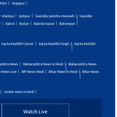
hdol
shajapur
ir-champa
Jashpur
Gaurella-pendra-marwahi
Gaurella-
r
Balod
Bastar
Baloda-bazar
Balrampur
Aaj ka Rashifal Cancer
Aaj ka Rashifal Singh
Aaj ka Rashifal
ashtra News
Maharashtra News in Hindi
Maharashtra News
 News Live
MP News Hindi
Bihar News in Hindi
Bihar News
cricket news in hindi
Watch Live