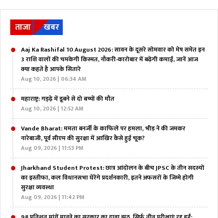
ताजा
खबर
Aaj Ka Rashifal 10 August 2026: सावन के दूसरे सोमवार को मेष समेत इन
3 राशि वालों की चमकेगी किस्मत, नौकरी-कारोबार में बढ़ेगी कमाई, जानें आज
क्या कहते है आपके सितारे
Aug 10, 2026 | 06:34 AM
महाराष्ट्र: गड्ढ़े में डूबने से दो बच्चों की मौत
Aug 10, 2026 | 12:52 AM
Vande Bharat: ममता बनर्जी के काफिले पर हमला, भीड़ ने की जमकर
नारेबाजी, पूर्व सीएम की सुरक्षा में आखिर कैसे हुई चूक?
Aug 09, 2026 | 11:53 PM
Jharkhand Student Protest: छात्र आंदोलन के बीच JPSC के तीन सदस्यों
का इस्तीफा, कल विधानसभा घेरेंगे प्रदर्शनकारी, इतने अफसरों के जिम्मे होगी
सुरक्षा व्यवस्था
Aug 09, 2026 | 11:42 PM
98 प्रतिशत मांगें मानने का सरकार का दावा झूठ, सिर्फ तीन परीक्षाएं रद्द हुईं: