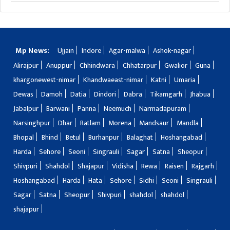
Mp News:
Ujjain
Indore
Agar-malwa
Ashok-nagar
Alirajpur
Anuppur
Chhindwara
Chhatarpur
Gwalior
Guna
khargonewest-nimar
Khandwaeast-nimar
Katni
Umaria
Dewas
Damoh
Datia
Dindori
Dabra
Tikamgarh
Jhabua
Jabalpur
Barwani
Panna
Neemuch
Narmadapuram
Narsinghpur
Dhar
Ratlam
Morena
Mandsaur
Mandla
Bhopal
Bhind
Betul
Burhanpur
Balaghat
Hoshangabad
Harda
Sehore
Seoni
Singrauli
Sagar
Satna
Sheopur
Shivpuri
Shahdol
Shajapur
Vidisha
Rewa
Raisen
Rajgarh
Hoshangabad
Harda
Hata
Sehore
Sidhi
Seoni
Singrauli
Sagar
Satna
Sheopur
Shivpuri
shahdol
shahdol
shajapur